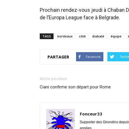
Prochain rendez-vous jeudi à Chaban D
de l’Europa League face à Belgrade.
TAGS
bordeaux
côté
diabaté
équipe
PARTAGER
Facebook
Twitt
Article précédent
Ciani confirme son départ pour Rome
Fonceur33
Supporter des Girondins depui
années.