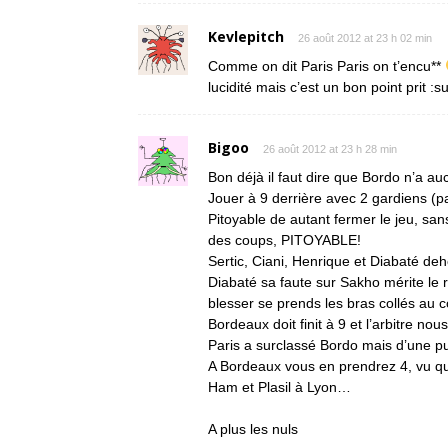
Kevlepitch
26 août 2012 at 23 h 02 min
Comme on dit Paris Paris on t’encu**
lucidité mais c’est un bon point prit :s
Bigoo
26 août 2012 at 23 h 28 min
Bon déjà il faut dire que Bordo n’a a
Jouer à 9 derrière avec 2 gardiens 
Pitoyable de autant fermer le jeu, san
des coups, PITOYABLE!
Sertic, Ciani, Henrique et Diabaté deh
Diabaté sa faute sur Sakho mérite le
blesser se prends les bras collés au
Bordeaux doit finit à 9 et l’arbitre n
Paris a surclassé Bordo mais d’une p
A Bordeaux vous en prendrez 4, vu qu
Ham et Plasil à Lyon…
A plus les nuls