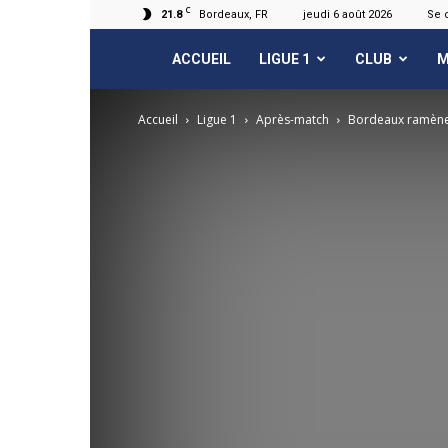
C
21.8
Bordeaux, FR
jeudi 6 août 2026
Se 
FCGB.net
ACCUEIL
LIGUE 1
CLUB
M
Accueil
Ligue 1
Après-match
Bordeaux ramène 