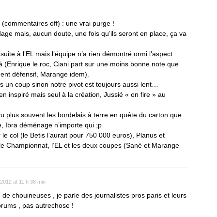
h (commentaires off) : une vrai purge !
age mais, aucun doute, une fois qu’ils seront en place, ça va
f suite à l’EL mais l’équipe n’a rien démontré ormi l’aspect
jà (Enrique le roc, Ciani part sur une moins bonne note que
ent défensif, Marange idem).
s un coup sinon notre pivot est toujours aussi lent…
 inspiré mais seul à la création, Jussié « on fire » au
u plus souvent les bordelais à terre en quête du carton que
aire, Ibra déménage n’importe qui ;p
le col (le Betis l’aurait pour 750 000 euros), Planus et
 le Championnat, l’EL et les deux coupes (Sané et Marange
 2012 at 11 h 38 min
de chouineuses , je parle des journalistes pros paris et leurs
orums , pas autrechose !