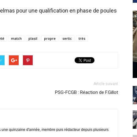
elmas pour une qualification en phase de poules
été
match
plasil
propre
sertic
très
er
Article suivant
PSG-FCGB : Réaction de F.Gillot
s une quinzaine d'année, membre puis rédacteur depuis plusieurs