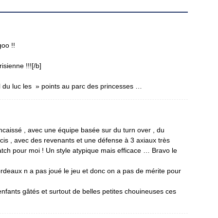
goo !!
isienne !!![/b]
il du luc les » points au parc des princesses …
encaissé , avec une équipe basée sur du turn over , du
is , avec des revenants et une défense à 3 axiaux très
ch pour moi ! Un style atypique mais efficace … Bravo le
ordeaux n a pas joué le jeu et donc on a pas de mérite pour
enfants gâtés et surtout de belles petites chouineuses ces