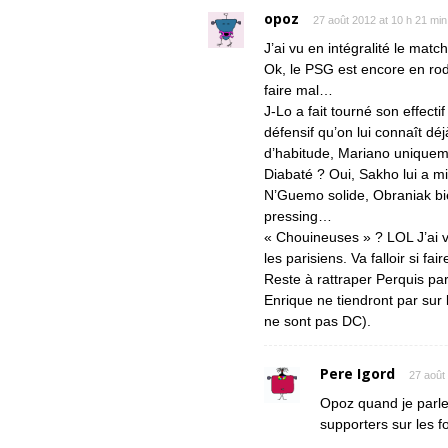
opoz
27 août 2012 at 10 h 21 min
J’ai vu en intégralité le matc
Ok, le PSG est encore en rod
faire mal…
J-Lo a fait tourné son effecti
défensif qu’on lui connaît dé
d’habitude, Mariano uniquem
Diabaté ? Oui, Sakho lui a mi
N’Guemo solide, Obraniak bien
pressing…
« Chouineuses » ? LOL J’ai v
les parisiens. Va falloir si f
Reste à rattraper Perquis par 
Enrique ne tiendront par sur
ne sont pas DC).
Pere Igord
27 août
Opoz quand je parle 
supporters sur les f