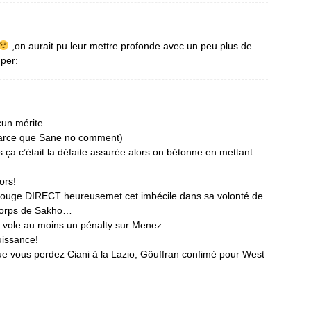
,on aurait pu leur mettre profonde avec un peu plus de
uper:
ucun mérite…
(parce que Sane no comment)
s ça c’était la défaite assurée alors on bétonne en mettant
ors!
 rouge DIRECT heureusemet cet imbécile dans sa volonté de
 corps de Sakho…
ous vole au moins un pénalty sur Menez
uissance!
e vous perdez Ciani à la Lazio, Gôuffran confimé pour West