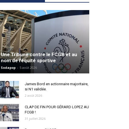
Une Tribune contre le FCGB et au
nom de l’équité sportive
Sodapop
-
5 août 2026
James Bord en actionnaire majoritaire,
si N1 validée.
2 août 2026
CLAP DE FIN POUR GÉRARD LOPEZ AU
FCGB !
31 juillet 2026