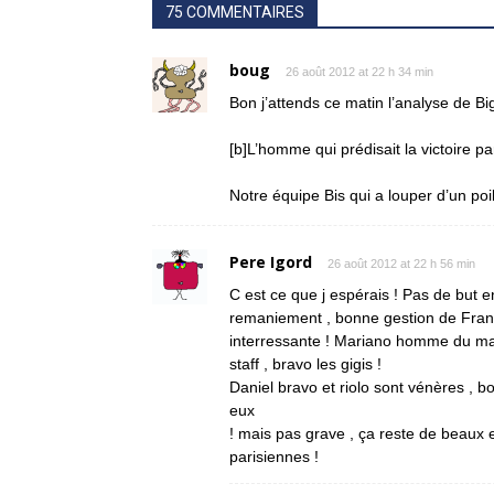
75 COMMENTAIRES
boug
26 août 2012 at 22 h 34 min
Bon j’attends ce matin l’analyse de Bi
[b]L’homme qui prédisait la victoire par
Notre équipe Bis qui a louper d’un po
Pere Igord
26 août 2012 at 22 h 56 min
C est ce que j espérais ! Pas de but 
remaniement , bonne gestion de Franc
interressante ! Mariano homme du mat
staff , bravo les gigis !
Daniel bravo et riolo sont vénères , b
eux
! mais pas grave , ça reste de beaux 
parisiennes !