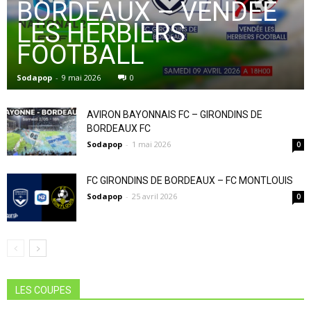
BORDEAUX – VENDÉE
LES HERBIERS
FOOTBALL
Sodapop
-
9 mai 2026
0
AVIRON BAYONNAIS FC – GIRONDINS DE
BORDEAUX FC
Sodapop
-
1 mai 2026
0
FC GIRONDINS DE BORDEAUX – FC MONTLOUIS
Sodapop
-
25 avril 2026
0
LES COUPES