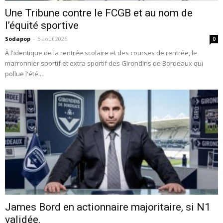
Une Tribune contre le FCGB et au nom de
l’équité sportive
Sodapop
-
5 août 2026
0
À l'identique de la rentrée scolaire et des courses de rentrée, le
marronnier sportif et extra sportif des Girondins de Bordeaux qui
pollue l'été...
James Bord en actionnaire majoritaire, si N1
validée.