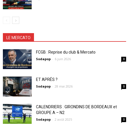
LE MERCATO
FCGB : Reprise du club & Mercato
Sodapop
-
6 juin 2026
0
ET APRÉS ?
Sodapop
-
28 mai 2026
0
CALENDRIERS : GIRONDINS DE BORDEAUX et
GROUPE A – N2
Sodapop
-
2 août 2025
0