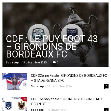
CDF : LE PUY FOOT 43
– GIRONDINS DE
BORDEAUX FC
Sodapop
-
19 décembre 2025
0
CDF 32ème Finale : GIRONDINS DE BORDEAUX FC
– STADE RENNAIS FC
Sodapop
-
20 décembre 2024
0
CDF 16ème/finale : GIRONDINS DE BORDEAUX –
OGC NICE
Sodapop
-
19 janvier 2024
0