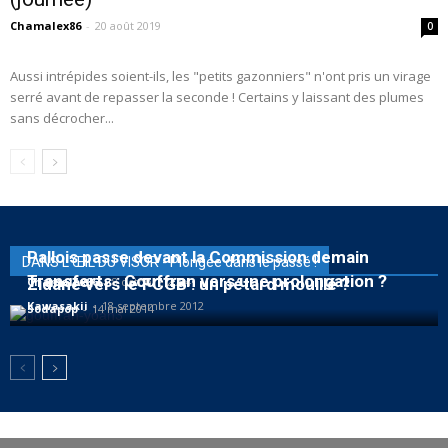
Chamalex86
-
20 août 2019
0
Aussi intrépides soient-ils, les "petits gazonniers" n'ont pris un virage
serré avant de repasser la seconde ! Certains y laissant des plumes
sans décrocher...
Pallois passe devant la Commission demain
DANS L'ŒIL DU VISOR - Plongée dans le passé !
Transferts : Gouffran vers une prolongation ?
Chamalex86
Zidane vers le FCGB : un pétard mouillé ?
-
8 octobre 2014
Kawasakii
-
18 septembre 2012
Sodapop
-
14 mai 2014