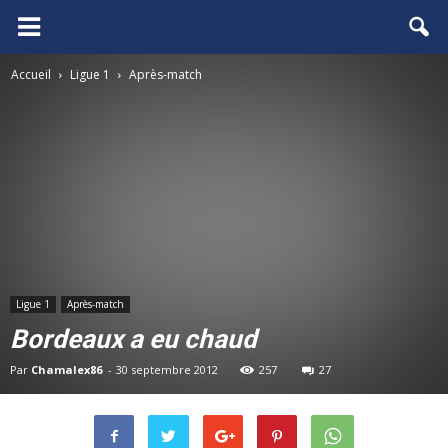
FCGB.net
Accueil
Ligue 1
Après-match
Ligue 1
Après-match
Bordeaux a eu chaud
Par
Chamalex86
-
30 septembre 2012
257
27