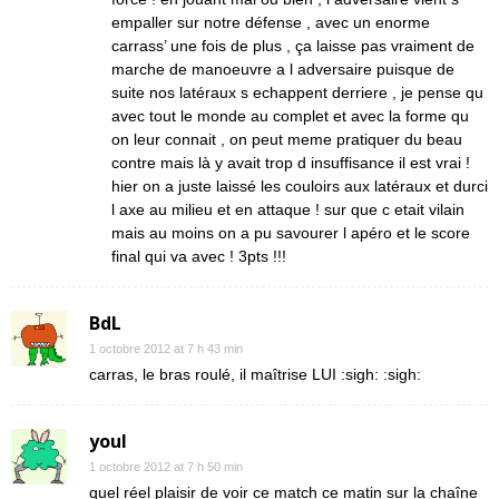
empaller sur notre défense , avec un enorme
carrass’ une fois de plus , ça laisse pas vraiment de
marche de manoeuvre a l adversaire puisque de
suite nos latéraux s echappent derriere , je pense qu
avec tout le monde au complet et avec la forme qu
on leur connait , on peut meme pratiquer du beau
contre mais là y avait trop d insuffisance il est vrai !
hier on a juste laissé les couloirs aux latéraux et durci
l axe au milieu et en attaque ! sur que c etait vilain
mais au moins on a pu savourer l apéro et le score
final qui va avec ! 3pts !!!
BdL
1 octobre 2012 at 7 h 43 min
carras, le bras roulé, il maîtrise LUI :sigh: :sigh:
youl
1 octobre 2012 at 7 h 50 min
quel réel plaisir de voir ce match ce matin sur la chaîne