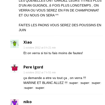
LES QUENELLES ONT GARDEZ LEURS TITRES PLUS
D’UN AN GUIGNOL ,6 FOIS PLUS LONGTEMPS , ON
VERRA OU VOUS SEREZ EN FIN DE CHAMPIONNAT
ET OU NOUS ON SERA ^^
FAITES LES PAONS VOUS SEREZ DES POUSSINS EN
JUIN
Xiao
1 octobre 2012 at 0 h 21 min
Et on verra si toi tu fais moins de fautes!
Pere Igord
1 octobre 2012 at 7 h 51 min
ça demande a etre vu tout ça , on verra !!!
MARINE ET BLANC ALLEZ !!! :super: :super: :super:
:super: :super:
niko