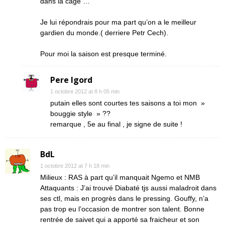
dans la cage …
Je lui répondrais pour ma part qu’on a le meilleur
gardien du monde.( derriere Petr Cech).
Pour moi la saison est presque terminé.
Pere Igord
1 octobre 2012 at 8 h 05 min
putain elles sont courtes tes saisons a toi mon »
bouggie style » ??
remarque , 5e au final , je signe de suite !
BdL
1 octobre 2012 at 7 h 18 min
Milieux : RAS à part qu’il manquait Ngemo et NMB
Attaquants : J’ai trouvé Diabaté tjs aussi maladroit dans
ses ctl, mais en progrès dans le pressing. Gouffy, n’a
pas trop eu l’occasion de montrer son talent. Bonne
rentrée de saivet qui a apporté sa fraicheur et son