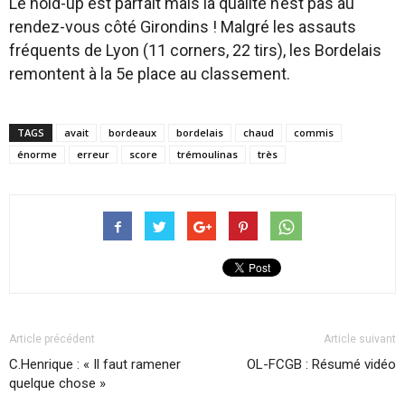
Le hold-up est parfait mais la qualité n’est pas au
rendez-vous côté Girondins ! Malgré les assauts
fréquents de Lyon (11 corners, 22 tirs), les Bordelais
remontent à la 5e place au classement.
TAGS
avait
bordeaux
bordelais
chaud
commis
énorme
erreur
score
trémoulinas
très
Article précédent
Article suivant
C.Henrique : « Il faut ramener
OL-FCGB : Résumé vidéo
quelque chose »