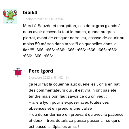
bibi64
1 octobre 2012 at 7 h 33 min
Merci à Sauzée et margotton, ces deux gros glands à
nous avoir descendu tout le match, quand au gros
pierrot, avant de critiquer notre jeu, essaye de courir au
moins 50 mètres dans ta vie!!Les quenelles dans le
fion!!!! :666: :666: :666: :666: :666: :666: :666: :666:
:666: :666: :666:
Pere Igord
1 octobre 2012 at 8 h 02 min
ça leur fait la couenne aux quenelles , on s en bat
des commentateurs qui , il est vrai n ont pas été
tendre mais bon faut savoir ce qu on veut :
– allé a lyon pour s exposer avec toutes ces
absences et en prendre une valise
– ou durcir derriere en prouvant qu avec la patience
et deux – trois détails ça puisse passer … ce qui s
est passé … 3pts les amis !