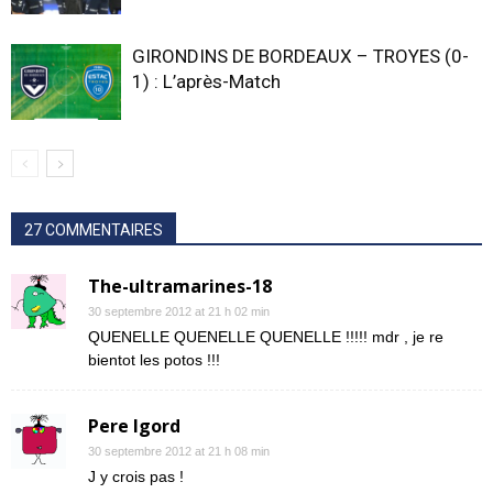
GIRONDINS DE BORDEAUX – TROYES (0-
1) : L’après-Match
27 COMMENTAIRES
The-ultramarines-18
30 septembre 2012 at 21 h 02 min
QUENELLE QUENELLE QUENELLE !!!!! mdr , je re
bientot les potos !!!
Pere Igord
30 septembre 2012 at 21 h 08 min
J y crois pas !