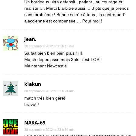
Un bordeaux ultra défensif , patient , au courage et
réaliste …. Merci L arbitre aussi … 3 pts que je prends
sans problème ! Bonne soirée à tous , la contre perf’
ajaccienne est compensee … Pour moi !
Jean.
30 septembre 2012 at 21 h 11 min
Sa fait bien bien bien plaisir !!!
Match degeulasse mais 3pts c’est TOP !
Maintenant Newcastle
klakun
30 septembre 2012 at 21 h 24 min
match trés bien géré!
bravo!!!
NAKA-69
30 septembre 2012 at 23 h 34 min