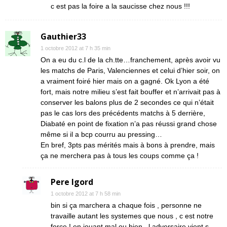
c est pas la foire a la saucisse chez nous !!!
Gauthier33
1 octobre 2012 at 7 h 35 min
On a eu du c.l de la ch.tte…franchement, après avoir vu
les matchs de Paris, Valenciennes et celui d’hier soir, on
a vraiment foiré hier mais on a gagné. Ok Lyon a été
fort, mais notre milieu s’est fait bouffer et n’arrivait pas à
conserver les balons plus de 2 secondes ce qui n’était
pas le cas lors des précédents matchs à 5 derrière,
Diabaté en point de fixation n’a pas réussi grand chose
même si il a bcp courru au pressing…
En bref, 3pts pas mérités mais à bons à prendre, mais
ça ne merchera pas à tous les coups comme ça !
Pere Igord
1 octobre 2012 at 7 h 58 min
bin si ça marchera a chaque fois , personne ne
travaille autant les systemes que nous , c est notre
force ! en jouant mal ou bien , l adversaire vient s