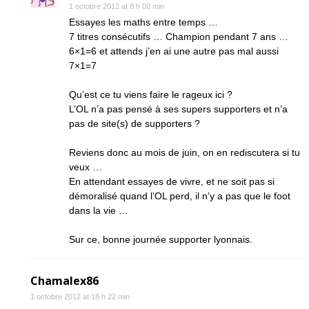
1 octobre 2012 at 8 h 00 min
Essayes les maths entre temps …
7 titres consécutifs … Champion pendant 7 ans …
6×1=6 et attends j’en ai une autre pas mal aussi
7×1=7
Qu’est ce tu viens faire le rageux ici ?
L’OL n’a pas pensé à ses supers supporters et n’a
pas de site(s) de supporters ?
Reviens donc au mois de juin, on en rediscutera si tu
veux …
En attendant essayes de vivre, et ne soit pas si
démoralisé quand l’OL perd, il n’y a pas que le foot
dans la vie …
Sur ce, bonne journée supporter lyonnais.
Chamalex86
1 octobre 2012 at 18 h 22 min