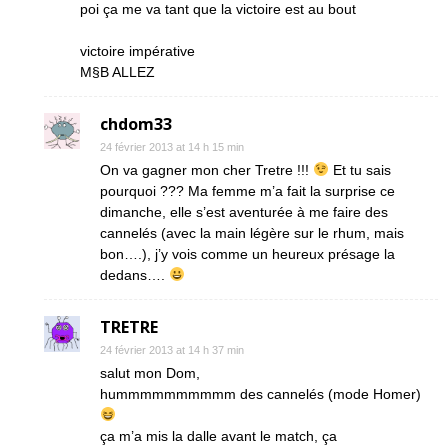
poi ça me va tant que la victoire est au bout
victoire impérative
M§B ALLEZ
chdom33
24 février 2013 at 14 h 15 min
On va gagner mon cher Tretre !!!
Et tu sais
pourquoi ??? Ma femme m’a fait la surprise ce
dimanche, elle s’est aventurée à me faire des
cannelés (avec la main légère sur le rhum, mais
bon….), j’y vois comme un heureux présage la
dedans….
TRETRE
24 février 2013 at 14 h 37 min
salut mon Dom,
hummmmmmmmmm des cannelés (mode Homer)
ça m’a mis la dalle avant le match, ça