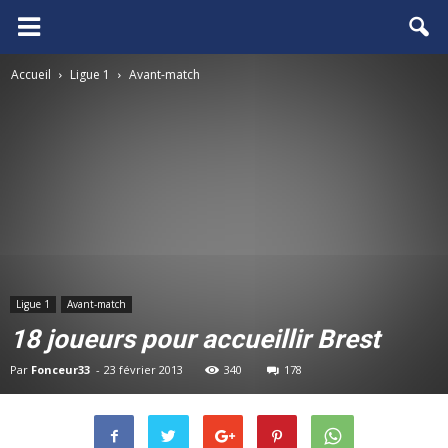
FCGB.net
Accueil
Ligue 1
Avant-match
Ligue 1
Avant-match
18 joueurs pour accueillir Brest
Par
Fonceur33
-
23 février 2013
340
178