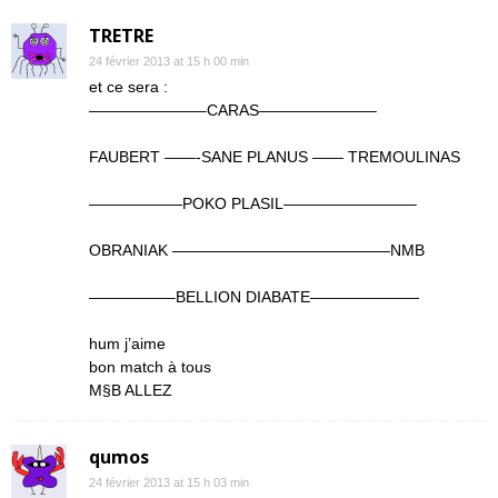
TRETRE
24 février 2013 at 15 h 00 min
et ce sera :
———————–CARAS———————–
FAUBERT ——-SANE PLANUS —— TREMOULINAS
——————POKO PLASIL————————–
OBRANIAK ——————————————NMB
—————–BELLION DIABATE———————
hum j’aime
bon match à tous
M§B ALLEZ
qumos
24 février 2013 at 15 h 03 min