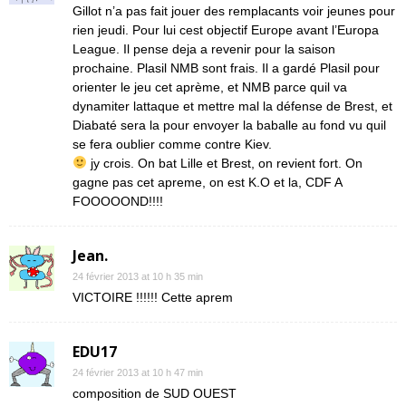
Gillot n’a pas fait jouer des remplacants voir jeunes pour
rien jeudi. Pour lui cest objectif Europe avant l’Europa
League. Il pense deja a revenir pour la saison
prochaine. Plasil NMB sont frais. Il a gardé Plasil pour
orienter le jeu cet aprème, et NMB parce quil va
dynamiter lattaque et mettre mal la défense de Brest, et
Diabaté sera la pour envoyer la baballe au fond vu quil
se fera oublier comme contre Kiev.
jy crois. On bat Lille et Brest, on revient fort. On
gagne pas cet apreme, on est K.O et la, CDF A
FOOOOOND!!!!
Jean.
24 février 2013 at 10 h 35 min
VICTOIRE !!!!!! Cette aprem
EDU17
24 février 2013 at 10 h 47 min
composition de SUD OUEST