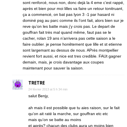
sont renforcé, nous non, donc dejà la 4 eme c’est rappé,
après et bien pour moi lilles va faire un retour tonitruant,
ça a commencé, on bat pas lyon 3 -1 par hasard ni
dominé psg au parc comme ils l’ont fait, alors bien sur je
reve qu’on les batte mais j’y crois pas. Le depart de
gouffran fait très mal quand même, faut pas se le
cacher, rolan 19 ans n’arrivera pas cette saison a le
faire oublier. je pense honêtement que lille et st etienne
sont largemant au dessus de nous. APrès montpellier
revient fort aussi, et nice est tres credible. FAUt gagner
demain, mais, je crois davantage aux coupes
maintenant pour sauver la saison.
TRETRE
24 février 2013 at 5 h 34 min
salut Benjy,
ah mais il est possible que tu aies raison, sur le fait
qu’on ait raté la marche, sur gouffran etc etc
mais qu’on se batte au moins
et après? chacun des clubs aura un moins bien