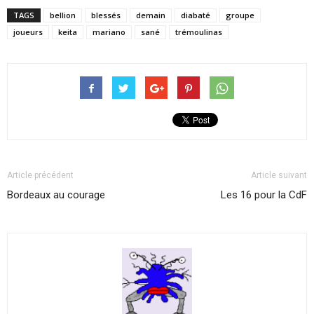
TAGS
bellion
blessés
demain
diabaté
groupe
joueurs
keita
mariano
sané
trémoulinas
Article précédent
Article suivant
Bordeaux au courage
Les 16 pour la CdF