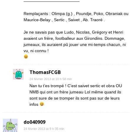
—————————————–
Remplaçants : Olimpa (g.) , Poundje, Poko, Obraniak ou
Maurice-Belay , Sertic , Saivet , Ab. Traoré .
Je ne savais pas que Ludo, Nicolas, Grégory et Henri
avaient un frère, footballeur aux Girondins. Dommage,
jumeaux, ils auraient pû jouer une mi-temps chacun, ni
vu, ni connu !
ThomasFCGB
24 février 2013 at 10 h 58 min
Nan tu t’es trompé ! C’est saivet sertic et obra OU
NMB qui ont un frère jumeau Lol même quand ils
sont sure de se tromper ils sont pas sur de leurs
infos
do040909
24 février 2013 at 9 h 35 min