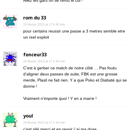
Allez les gars on se remu le cul !
rom du 33
24 février 2013 at 17 h 40 min
pour certains reussir une passe a 3 metres semble etre
un reel exploit
fonceur33
24 février 2013 at 17 h 44 min
C’est à gerber ce match de notre côté … Pas foutu
d’aligner deux passes de suite, FBK est une grosse
merde, Plasil ne fait rien. Y a que Poko et Diabaté qui se
donne !
Vraiment n’importe quoi ! Y en a marre !
youl
24 février 2013 at 17 h 44 min
c’est plié merci et en revoir j’ ai ma dose