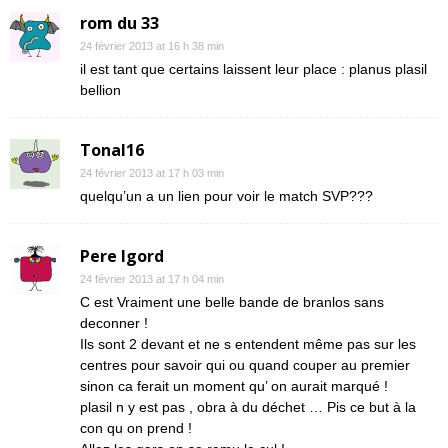
rom du 33
24 février 2013 at 16 h 38 min
il est tant que certains laissent leur place : planus plasil
bellion
Tonal16
24 février 2013 at 17 h 03 min
quelqu’un a un lien pour voir le match SVP???
Pere Igord
24 février 2013 at 17 h 04 min
C est Vraiment une belle bande de branlos sans
deconner !
Ils sont 2 devant et ne s entendent même pas sur les
centres pour savoir qui ou quand couper au premier
sinon ca ferait un moment qu’ on aurait marqué !
plasil n y est pas , obra à du déchet … Pis ce but à la
con qu on prend !