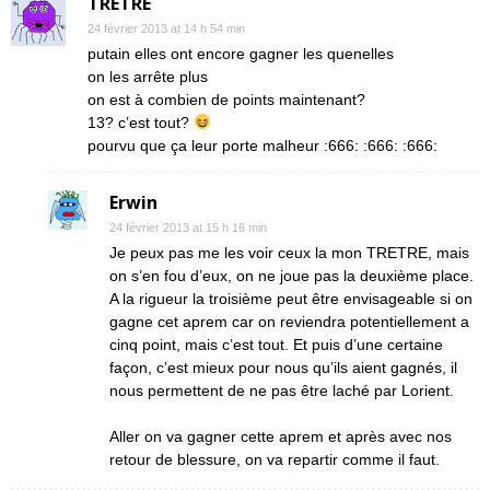
TRETRE
24 février 2013 at 14 h 54 min
putain elles ont encore gagner les quenelles
on les arrête plus
on est à combien de points maintenant?
13? c’est tout?
pourvu que ça leur porte malheur :666: :666: :666:
Erwin
24 février 2013 at 15 h 16 min
Je peux pas me les voir ceux la mon TRETRE, mais
on s’en fou d’eux, on ne joue pas la deuxième place.
A la rigueur la troisième peut être envisageable si on
gagne cet aprem car on reviendra potentiellement a
cinq point, mais c’est tout. Et puis d’une certaine
façon, c’est mieux pour nous qu’ils aient gagnés, il
nous permettent de ne pas être laché par Lorient.
Aller on va gagner cette aprem et après avec nos
retour de blessure, on va repartir comme il faut.