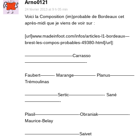
Arno0121
24 février 2013 at 9 h 05 min
Voici la Composition (im)probable de Bordeaux cet
après-midi que je viens de voir sur :
[url]www.madeinfoot.com/infos/articles-l1-bordeaux—
brest-les-compos-probables-49380-html[/url]:
———————————Carrasso
——————————————-
Faubert———- Marange————— Planus—————–
Trémoulinas
———————–Sertic————————- Sané
————————-
Plasil——————————-Obraniak———————-
Maurice-Belay
————————————–Saivet