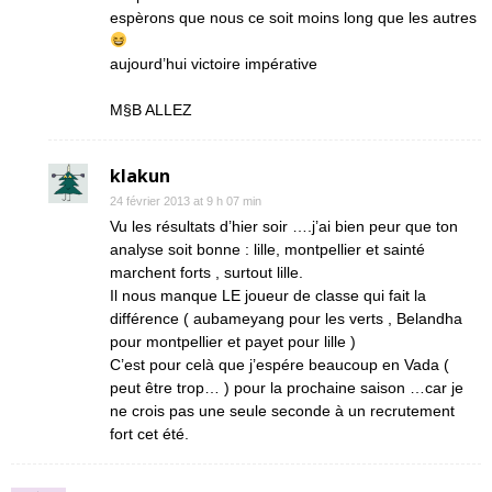
espèrons que nous ce soit moins long que les autres
aujourd’hui victoire impérative
M§B ALLEZ
klakun
24 février 2013 at 9 h 07 min
Vu les résultats d’hier soir ….j’ai bien peur que ton
analyse soit bonne : lille, montpellier et sainté
marchent forts , surtout lille.
Il nous manque LE joueur de classe qui fait la
différence ( aubameyang pour les verts , Belandha
pour montpellier et payet pour lille )
C’est pour celà que j’espére beaucoup en Vada (
peut être trop… ) pour la prochaine saison …car je
ne crois pas une seule seconde à un recrutement
fort cet été.