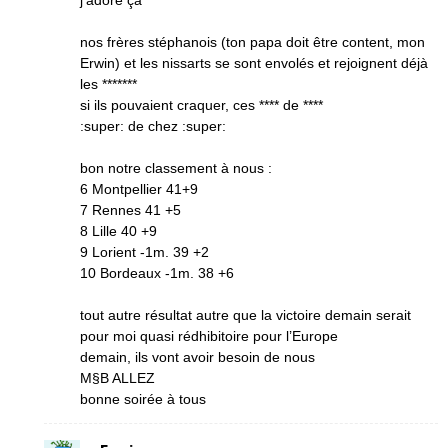
j’adore ça
nos frères stéphanois (ton papa doit être content, mon
Erwin) et les nissarts se sont envolés et rejoignent déjà
les *******
si ils pouvaient craquer, ces **** de ****
:super: de chez :super:
bon notre classement à nous :
6 Montpellier 41+9
7 Rennes 41 +5
8 Lille 40 +9
9 Lorient -1m. 39 +2
10 Bordeaux -1m. 38 +6
tout autre résultat autre que la victoire demain serait
pour moi quasi rédhibitoire pour l’Europe
demain, ils vont avoir besoin de nous
M§B ALLEZ
bonne soirée à tous