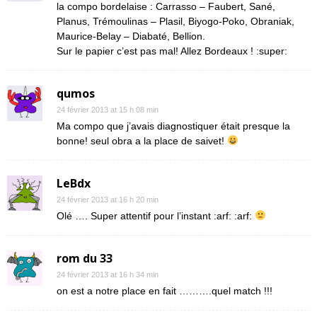
la compo bordelaise : Carrasso – Faubert, Sané,
Planus, Trémoulinas – Plasil, Biyogo-Poko, Obraniak,
Maurice-Belay – Diabaté, Bellion.
Sur le papier c’est pas mal! Allez Bordeaux ! :super:
qumos
24 février 2013 at 15 h 08 min
Ma compo que j’avais diagnostiquer était presque la
bonne! seul obra a la place de saivet!
LeBdx
24 février 2013 at 16 h 20 min
Olé …. Super attentif pour l’instant :arf: :arf:
rom du 33
24 février 2013 at 16 h 34 min
on est a notre place en fait ……….quel match !!!