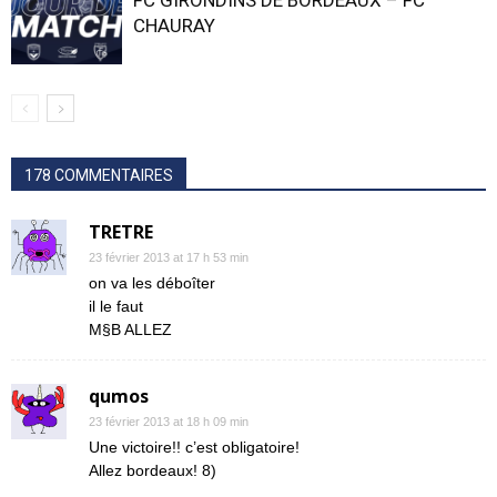
FC GIRONDINS DE BORDEAUX – FC
CHAURAY
178 COMMENTAIRES
TRETRE
23 février 2013 at 17 h 53 min
on va les déboîter
il le faut
M§B ALLEZ
qumos
23 février 2013 at 18 h 09 min
Une victoire!! c’est obligatoire!
Allez bordeaux! 8)