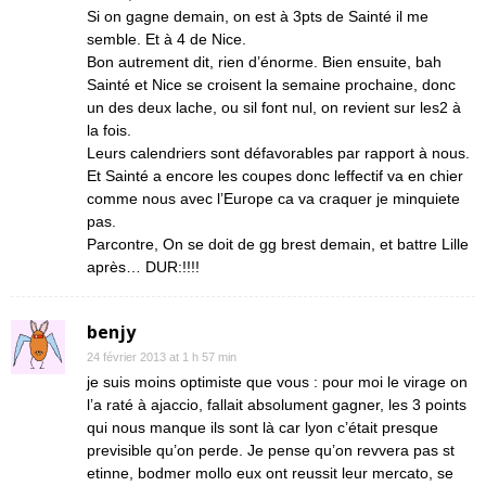
Si on gagne demain, on est à 3pts de Sainté il me
semble. Et à 4 de Nice.
Bon autrement dit, rien d’énorme. Bien ensuite, bah
Sainté et Nice se croisent la semaine prochaine, donc
un des deux lache, ou sil font nul, on revient sur les2 à
la fois.
Leurs calendriers sont défavorables par rapport à nous.
Et Sainté a encore les coupes donc leffectif va en chier
comme nous avec l’Europe ca va craquer je minquiete
pas.
Parcontre, On se doit de gg brest demain, et battre Lille
après… DUR:!!!!
benjy
24 février 2013 at 1 h 57 min
je suis moins optimiste que vous : pour moi le virage on
l’a raté à ajaccio, fallait absolument gagner, les 3 points
qui nous manque ils sont là car lyon c’était presque
previsible qu’on perde. Je pense qu’on revvera pas st
etinne, bodmer mollo eux ont reussit leur mercato, se