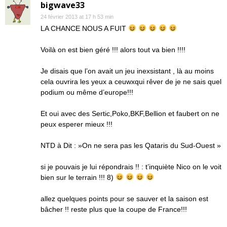
bigwave33
24 février 2013 at 17 h 53 min
LA CHANCE NOUS A FUIT
Voilà on est bien géré !!! alors tout va bien !!!!
Je disais que l’on avait un jeu inexsistant , là au moins
cela ouvrira les yeux a ceuwxqui rêver de je ne sais quel
podium ou même d’europe!!!
Et oui avec des Sertic,Poko,BKF,Bellion et faubert on ne
peux esperer mieux !!!
NTD à Dit : »On ne sera pas les Qataris du Sud-Ouest »
si je pouvais je lui répondrais !! : t’inquiète Nico on le voit
bien sur le terrain !!! 8)
allez quelques points pour se sauver et la saison est
bâcher !! reste plus que la coupe de France!!!