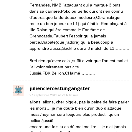
Fernandes, NMB l’attaquant qui a marqué 3 buts
dans sa carrière,Poko ou Sertic qui ont rien connu
d’autres que le Bordeaux médiocre,Obraniak(qui
reste un bon joueur de L1) qui était le Remplaçant à
lille,Rolan qui ère comme le Fantôme de
Grenncastle,Faubert l’espoir qui a jamais
percé,Diabaté(que j’adore) qui a beaucoup a
apprendre aussi.,Sackho qui a 3 match de L1………..
Bref rien qu’avec cela ,suffit a voir que l’on est mal et
j’ai volontairement pas cité
Jussié,FBK,Bellion,CHalmé………..
julienclercestungangster
27 septembre 2013 at 23 h 10 min
allons, allons, cher biggie, pas la peine de faire parler
les morts… je me doute bien qu’un duo d’attaque
messi/neymar sera toujours plus productif qu’un
bellion/jussiê…
encore une fois tu as dû mal me lire… je n’ai jamais