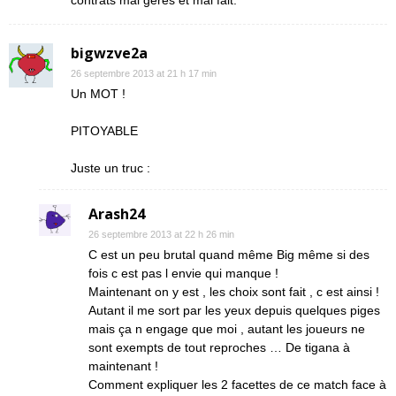
contrats mal gérés et mal fait.
bigwzve2a
26 septembre 2013 at 21 h 17 min
Un MOT !
PITOYABLE
Juste un truc :
Arash24
26 septembre 2013 at 22 h 26 min
C est un peu brutal quand même Big même si des
fois c est pas l envie qui manque !
Maintenant on y est , les choix sont fait , c est ainsi !
Autant il me sort par les yeux depuis quelques piges
mais ça n engage que moi , autant les joueurs ne
sont exempts de tout reproches … De tigana à
maintenant !
Comment expliquer les 2 facettes de ce match face à