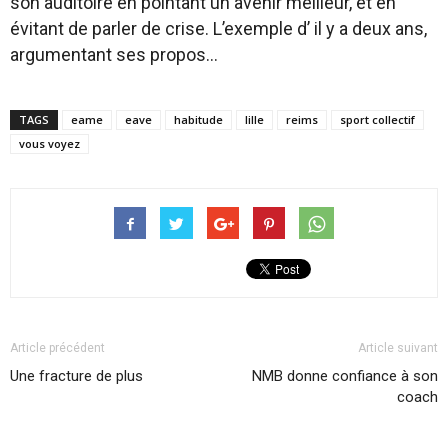
son auditoire en pointant un avenir meilleur, et en
évitant de parler de crise. L’exemple d’ il y a deux ans,
argumentant ses propos…
TAGS
eame
eave
habitude
lille
reims
sport collectif
vous voyez
Article précédent
Article suivant
Une fracture de plus
NMB donne confiance à son
coach