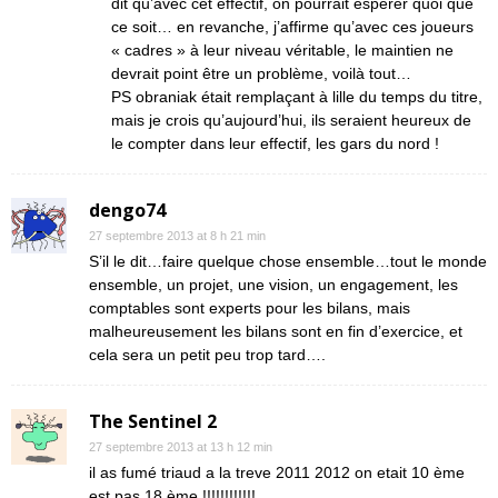
dit qu’avec cet effectif, on pourrait espérer quoi que
ce soit… en revanche, j’affirme qu’avec ces joueurs
« cadres » à leur niveau véritable, le maintien ne
devrait point être un problème, voilà tout…
PS obraniak était remplaçant à lille du temps du titre,
mais je crois qu’aujourd’hui, ils seraient heureux de
le compter dans leur effectif, les gars du nord !
dengo74
27 septembre 2013 at 8 h 21 min
S’il le dit…faire quelque chose ensemble…tout le monde
ensemble, un projet, une vision, un engagement, les
comptables sont experts pour les bilans, mais
malheureusement les bilans sont en fin d’exercice, et
cela sera un petit peu trop tard….
The Sentinel 2
27 septembre 2013 at 13 h 12 min
il as fumé triaud a la treve 2011 2012 on etait 10 ème
est pas 18 ème !!!!!!!!!!!!