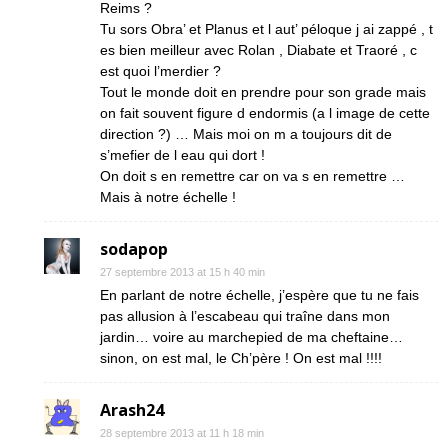
Reims ?
Tu sors Obra’ et Planus et l aut’ péloque j ai zappé , t
es bien meilleur avec Rolan , Diabate et Traoré , c
est quoi l’merdier ?
Tout le monde doit en prendre pour son grade mais
on fait souvent figure d endormis (a l image de cette
direction ?) … Mais moi on m a toujours dit de
s’mefier de l eau qui dort !
On doit s en remettre car on va s en remettre …
Mais à notre échelle !
sodapop
27 septembre 2013 at 15 h 40 min
En parlant de notre échelle, j’espère que tu ne fais
pas allusion à l’escabeau qui traîne dans mon
jardin… voire au marchepied de ma cheftaine…
sinon, on est mal, le Ch’père ! On est mal !!!!
Arash24
28 septembre 2013 at 11 h 18 min