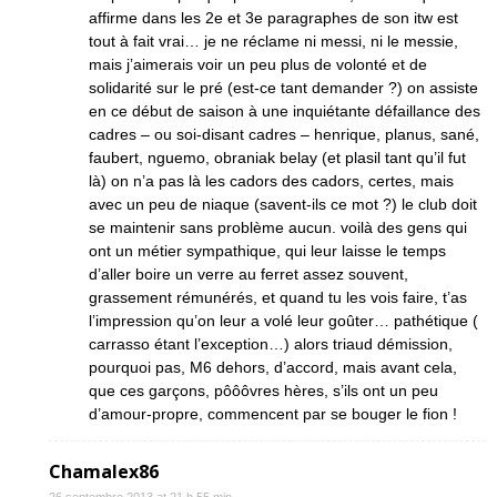
affirme dans les 2e et 3e paragraphes de son itw est
tout à fait vrai… je ne réclame ni messi, ni le messie,
mais j’aimerais voir un peu plus de volonté et de
solidarité sur le pré (est-ce tant demander ?) on assiste
en ce début de saison à une inquiétante défaillance des
cadres – ou soi-disant cadres – henrique, planus, sané,
faubert, nguemo, obraniak belay (et plasil tant qu’il fut
là) on n’a pas là les cadors des cadors, certes, mais
avec un peu de niaque (savent-ils ce mot ?) le club doit
se maintenir sans problème aucun. voilà des gens qui
ont un métier sympathique, qui leur laisse le temps
d’aller boire un verre au ferret assez souvent,
grassement rémunérés, et quand tu les vois faire, t’as
l’impression qu’on leur a volé leur goûter… pathétique (
carrasso étant l’exception…) alors triaud démission,
pourquoi pas, M6 dehors, d’accord, mais avant cela,
que ces garçons, pôôôvres hères, s’ils ont un peu
d’amour-propre, commencent par se bouger le fion !
Chamalex86