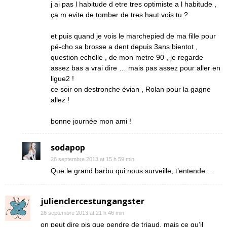
j ai pas l habitude d etre tres optimiste a l habitude ,
ça m evite de tomber de tres haut vois tu ?
et puis quand je vois le marchepied de ma fille pour
pé-cho sa brosse a dent depuis 3ans bientot ,
question echelle , de mon metre 90 , je regarde
assez bas a vrai dire … mais pas assez pour aller en
ligue2 !
ce soir on destronche évian , Rolan pour la gagne
allez !
bonne journée mon ami !
sodapop
28 septembre 2013 at 15 h 59 min
Que le grand barbu qui nous surveille, t’entende…
julienclercestungangster
26 septembre 2013 at 21 h 46 min
on peut dire pis que pendre de triaud, mais ce qu’il