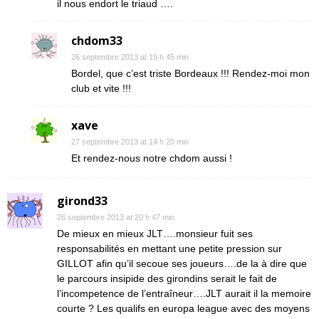
il nous endort le triaud ….
chdom33
26 septembre 2013 at 19 h 45 min
Bordel, que c’est triste Bordeaux !!! Rendez-moi mon
club et vite !!!
xave
27 septembre 2013 at 14 h 20 min
Et rendez-nous notre chdom aussi !
girond33
26 septembre 2013 at 20 h 47 min
De mieux en mieux JLT….monsieur fuit ses
responsabilités en mettant une petite pression sur
GILLOT afin qu’il secoue ses joueurs….de la à dire que
le parcours insipide des girondins serait le fait de
l’incompetence de l’entraîneur….JLT aurait il la memoire
courte ? Les qualifs en europa league avec des moyens