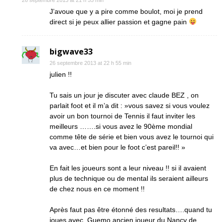
26 septembre 2013 at 21 h 55 min
J’avoue que y a pire comme boulot, moi je prend
direct si je peux allier passion et gagne pain
bigwave33
26 septembre 2013 at 22 h 55 min
julien !!
Tu sais un jour je discuter avec claude BEZ , on
parlait foot et il m’a dit : »vous savez si vous voulez
avoir un bon tournoi de Tennis il faut inviter les
meilleurs …….si vous avez le 90ème mondial
comme tête de série et bien vous avez le tournoi qui
va avec…et bien pour le foot c’est pareil!! »
En fait les joueurs sont a leur niveau !! si il avaient
plus de technique ou de mental ils seraient ailleurs
de chez nous en ce moment !!
Après faut pas être étonné des resultats….quand tu
joues avec ,Guemo ancien joueur du Nancy de