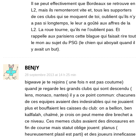
Il se peut effectivement que Bordeaux se retrouve en
L2, mais ils remonteront vite et, tous les supporters
de ces clubs qui se moquent de toi, oublient qu’ils n’y
a pas si longtemps, le leur a goûté aux affres de la
L2. La roue tourne, qu’ils ne l’oublient pas. Et
rappelle aux parisiens cette blague qui faisait rire tout
le mon au sujet du PSG (le chien qui aboyait quand il
y avait un but).
BENJY
28 septembre 2013 at 14 h 25 min
bigwave je te rejoins ( une fois n est pas coutume)
quand je regarde les grands clubs qui sont descendu (
lens, monaco, nantes) il y a ce point commun: chacunes
de ces equipes avaient des indesirables qui ne jouaient
plus et bouffaient les caisses du club: on a bellion, ben
kallfalah, chalmé, je crois on peut meme dire brechet a
ce niveau. Ces memes clubs avaient des dinosaures en
fin de course mais statut oblige jouent: planus (
heureusement plasil est parti) et des joueurs inneficasse