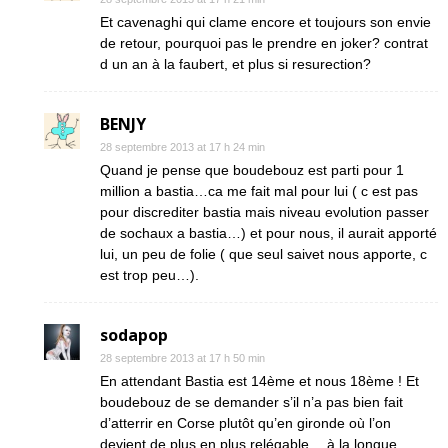
Et cavenaghi qui clame encore et toujours son envie
de retour, pourquoi pas le prendre en joker? contrat
d un an à la faubert, et plus si resurection?
BENJY
28 septembre 2013 at 17 h 24 min
Quand je pense que boudebouz est parti pour 1
million a bastia…ca me fait mal pour lui ( c est pas
pour discrediter bastia mais niveau evolution passer
de sochaux a bastia…) et pour nous, il aurait apporté
lui, un peu de folie ( que seul saivet nous apporte, c
est trop peu…).
sodapop
28 septembre 2013 at 17 h 50 min
En attendant Bastia est 14ème et nous 18ème ! Et
boudebouz de se demander s’il n’a pas bien fait
d’atterrir en Corse plutôt qu’en gironde où l’on
devient de plus en plus relégable… à la longue…