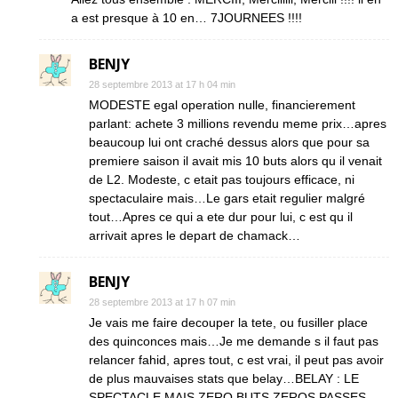
a est presque à 10 en… 7JOURNEES !!!!
BENJY
28 septembre 2013 at 17 h 04 min
MODESTE egal operation nulle, financierement
parlant: achete 3 millions revendu meme prix…apres
beaucoup lui ont craché dessus alors que pour sa
premiere saison il avait mis 10 buts alors qu il venait
de L2. Modeste, c etait pas toujours efficace, ni
spectaculaire mais…Le gars etait regulier malgré
tout…Apres ce qui a ete dur pour lui, c est qu il
arrivait apres le depart de chamack…
BENJY
28 septembre 2013 at 17 h 07 min
Je vais me faire decouper la tete, ou fusiller place
des quinconces mais…Je me demande s il faut pas
relancer fahid, apres tout, c est vrai, il peut pas avoir
de plus mauvaises stats que belay…BELAY : LE
SPECTACLE MAIS ZERO BUTS ZEROS PASSES…