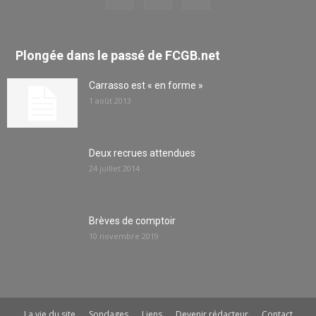
Plongée dans le passé de FCGB.net
Carrasso est « en forme »
1 août 2013
Deux recrues attendues
24 juillet 2014
Brèves de comptoir
10 novembre 2019
La vie du site
Sondages
Liens
Devenir rédacteur
Contact