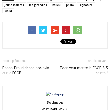
jeunes talents
les girondins
milieu
photo
signature
walid
Article précédent
Article suivant
Pascal Praud donne son avis
Evian veut mettre le FCGB à 5
sur le FCGB
points !
Sodapop
WHO DARE WINS !