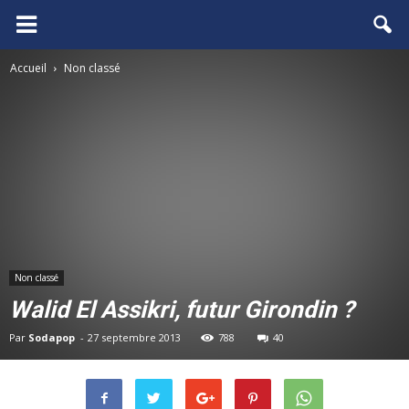
FCGB.net
Accueil
Non classé
Non classé
Walid El Assikri, futur Girondin ?
Par
Sodapop
-
27 septembre 2013
788
40