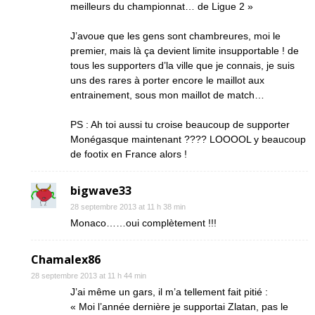
meilleurs du championnat… de Ligue 2 »
J’avoue que les gens sont chambreures, moi le
premier, mais là ça devient limite insupportable ! de
tous les supporters d’la ville que je connais, je suis
uns des rares à porter encore le maillot aux
entrainement, sous mon maillot de match…
PS : Ah toi aussi tu croise beaucoup de supporter
Monégasque maintenant ???? LOOOOL y beaucoup
de footix en France alors !
bigwave33
28 septembre 2013 at 11 h 38 min
Monaco……oui complètement !!!
Chamalex86
28 septembre 2013 at 11 h 44 min
J’ai même un gars, il m’a tellement fait pitié :
« Moi l’année dernière je supportai Zlatan, pas le