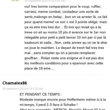
28 septembre 2013 at 16 h 59 min
oui! tres bonne comparaison pour le coup: ruffier,
carrass, meme combat, coutadeur une sorte de
sertic,malongo en belay…bon on va arreter là, ca fait
peur quand meme! ce soir c est 3 points oblige, mais
ça va etre tres tres dur… Et moi qui revait qu a la
treve on ait au moins 10 pts d avance sur le 1er non
relegable pour petit a petit lancer 10 mn par ci par là
kaabouni et vada…Non, cette annee qu on se le dise
on joue le maintien. Le depart de tresh fait tres tres
mal…sans compter qu on a jamais remplacer
gouffran…Rolan reste une enigme et il est pas dns
les meilleurs conditions pour s epanouir avec cette
place de 18 eme…
Chamalex86
28 septembre 2013 at 16 h 22 min
ET PENDANT CE TEMPS :
Modeste marque encore pour Hoffenheim même si à la
mi-temps, il perd 1-3 face à Schalke !
Allez tous ensemble : MERCIII, Merciiiiii, Merciii !!!! il en