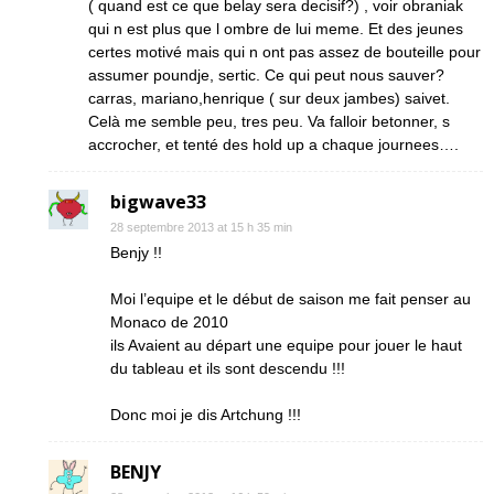
( quand est ce que belay sera decisif?) , voir obraniak
qui n est plus que l ombre de lui meme. Et des jeunes
certes motivé mais qui n ont pas assez de bouteille pour
assumer poundje, sertic. Ce qui peut nous sauver?
carras, mariano,henrique ( sur deux jambes) saivet.
Celà me semble peu, tres peu. Va falloir betonner, s
accrocher, et tenté des hold up a chaque journees….
bigwave33
28 septembre 2013 at 15 h 35 min
Benjy !!
Moi l’equipe et le début de saison me fait penser au
Monaco de 2010
ils Avaient au départ une equipe pour jouer le haut
du tableau et ils sont descendu !!!
Donc moi je dis Artchung !!!
BENJY