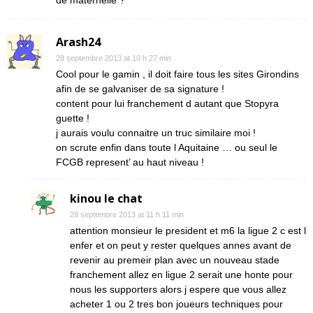
de maternelle ?
Arash24
28 septembre 2013 at 10 h 27 min
Cool pour le gamin , il doit faire tous les sites Girondins
afin de se galvaniser de sa signature !
content pour lui franchement d autant que Stopyra
guette !
j aurais voulu connaitre un truc similaire moi !
on scrute enfin dans toute l Aquitaine … ou seul le
FCGB represent’ au haut niveau !
kinou le chat
28 septembre 2013 at 11 h 11 min
attention monsieur le president et m6 la ligue 2 c est l
enfer et on peut y rester quelques annes avant de
revenir au premeir plan avec un nouveau stade
franchement allez en ligue 2 serait une honte pour
nous les supporters alors j espere que vous allez
acheter 1 ou 2 tres bon joueurs techniques pour