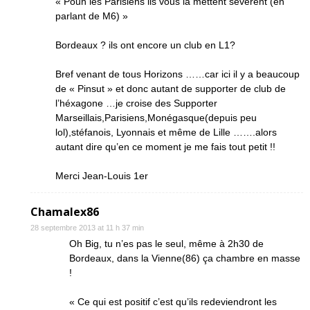
« Pouh les Parisiens ils vous la mettent sévèrent (en
parlant de M6) »
Bordeaux ? ils ont encore un club en L1?
Bref venant de tous Horizons ……car ici il y a beaucoup
de « Pinsut » et donc autant de supporter de club de
l’héxagone …je croise des Supporter
Marseillais,Parisiens,Monégasque(depuis peu
lol),stéfanois, Lyonnais et même de Lille …….alors
autant dire qu’en ce moment je me fais tout petit !!
Merci Jean-Louis 1er
Chamalex86
28 septembre 2013 at 11 h 37 min
Oh Big, tu n’es pas le seul, même à 2h30 de
Bordeaux, dans la Vienne(86) ça chambre en masse
!
« Ce qui est positif c’est qu’ils redeviendront les