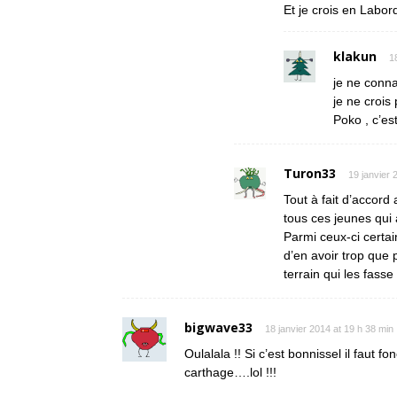
Et je crois en Labor
klakun
1
je ne conna
je ne crois
Poko , c’es
Turon33
19 janvier 
Tout à fait d’accord
tous ces jeunes qui 
Parmi ceux-ci certa
d’en avoir trop que 
terrain qui les fasse
bigwave33
18 janvier 2014 at 19 h 38 min
Oulalala !! Si c’est bonnissel il faut 
carthage….lol !!!