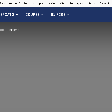
Se connecter / créer un compte
La vie du site
Sondages
Liens
Devenir 
ERCATO
COUPES
0% FCGB
oir tunisien !