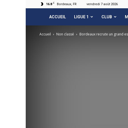
C
16.8
Bordeaux, FR
vendredi 7 août 2026
FCGB.net
ACCUEIL
LIGUE 1
CLUB
M
Accueil
Non classé
Bordeaux recrute un grand esp