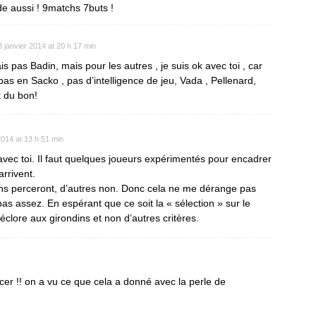
de aussi ! 9matchs 7buts !
8 janvier 2014 at 20 h 17 min
is pas Badin, mais pour les autres , je suis ok avec toi , car
 pas en Sacko , pas d’intelligence de jeu, Vada , Pellenard,
t du bon!
2014 at 13 h 51 min
 avec toi. Il faut quelques joueurs expérimentés pour encadrer
arrivent.
ins perceront, d’autres non. Donc cela ne me dérange pas
pas assez. En espérant que ce soit la « sélection » sur le
 éclore aux girondins et non d’autres critères.
foncer !! on a vu ce que cela a donné avec la perle de