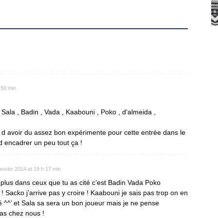
 50 min
, Sala , Badin , Vada , Kaabouni , Poko , d’almeida ,
 d avoir du assez bon expérimente pour cette entrée dans le
d encadrer un peu tout ça !
anvier 2014 at 19 h 17 min
e plus dans ceux que tu as cité c’est Badin Vada Poko
! Sacko j’arrive pas y croire ! Kaabouni je sais pas trop on en
é ^^’ et Sala sa sera un bon joueur mais je ne pense
s chez nous !