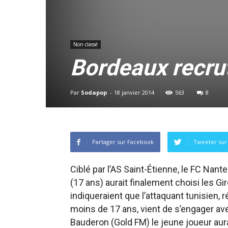
Non classé
Bordeaux recrut
Par
Sodapop
-
18 janvier 2014
563
8
Partager sur Facebook
Tweeter sur 
Ciblé par l’AS Saint-Étienne, le FC Nan
(17 ans) aurait finalement choisi les G
indiqueraient que l’attaquant tunisien,
moins de 17 ans, vient de s’engager avec
Bauderon (Gold FM) le jeune joueur aura