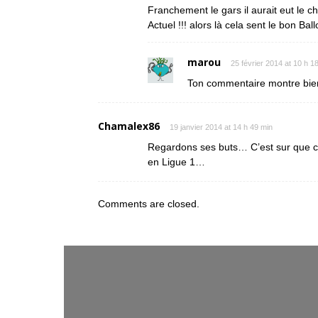
Franchement le gars il aurait eut le 
Actuel !!! alors là cela sent le bon B
marou
25 février 2014 at 10 h 1
Ton commentaire montre bien 
Chamalex86
19 janvier 2014 at 14 h 49 min
Regardons ses buts… C’est sur que c’
en Ligue 1…
Comments are closed.