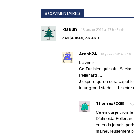
8 COMMENTAIRES
klakun
18 janvier 2014 at 17 h 45 min
des jeunes, on en a …
Arash24
18 janvier 2014 at 18 h
L avenir …
Ce Tunisien qui sait , Sacko 
Pellenard …
J espère qu’ on sera capable
futur grand stade … histoire 
ThomasFCGB
18 j
Ce en qui je crois l
D’almeida Pellenard 
entends jamais parl
malheureusement pa