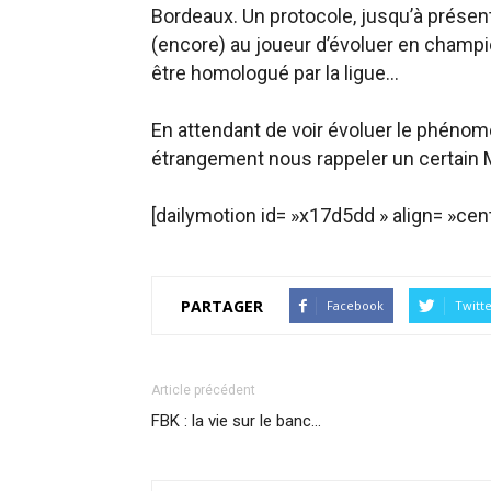
Bordeaux. Un protocole, jusqu’à présent
(encore) au joueur d’évoluer en champion
être homologué par la ligue…
En attendant de voir évoluer le phéno
étrangement nous rappeler un certain
[dailymotion id= »x17d5dd » align= »cent
PARTAGER
Facebook
Twitt
Article précédent
FBK : la vie sur le banc…