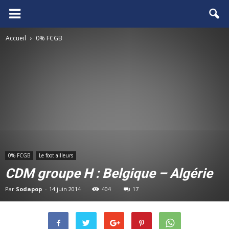
FCGB.net
Accueil
0% FCGB
0% FCGB
Le foot ailleurs
CDM groupe H : Belgique – Algérie
Par
Sodapop
-
14 juin 2014
404
17