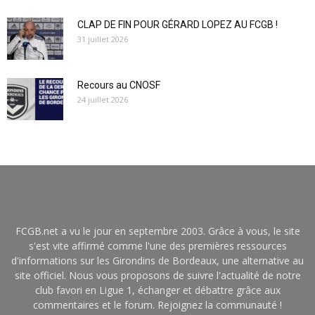
CLAP DE FIN POUR GÉRARD LOPEZ AU FCGB !
31 juillet 2026
Recours au CNOSF
24 juillet 2026
FCGB.net a vu le jour en septembre 2003. Grâce à vous, le site
s'est vite affirmé comme l'une des premières ressources
d'informations sur les Girondins de Bordeaux, une alternative au
site officiel. Nous vous proposons de suivre l'actualité de notre
club favori en Ligue 1, échanger et débattre grâce aux
commentaires et le forum. Rejoignez la communauté !