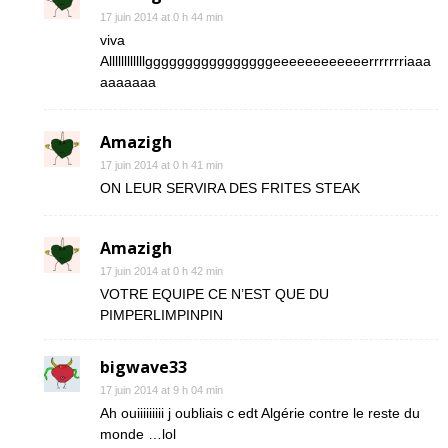
17 juin 2014 at 0 h 44 min
viva
Allllllllllllggggggggggggggggeeeeeeeeeeeerrrrrrriaaa
aaaaaaa
Amazigh
17 juin 2014 at 0 h 41 min
ON LEUR SERVIRA DES FRITES STEAK
Amazigh
17 juin 2014 at 0 h 42 min
VOTRE EQUIPE CE N’EST QUE DU
PIMPERLIMPINPIN
bigwave33
17 juin 2014 at 9 h 04 min
Ah ouiiiiiiiii j oubliais c edt Algérie contre le reste du
monde …lol