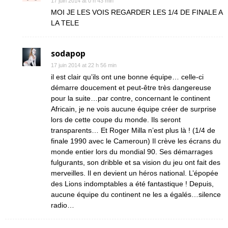
17 juin 2014 at 0 h 43 min
MOI JE LES VOIS REGARDER LES 1/4 DE FINALE A
LA TELE
sodapop
17 juin 2014 at 22 h 56 min
il est clair qu’ils ont une bonne équipe… celle-ci
démarre doucement et peut-être très dangereuse
pour la suite…par contre, concernant le continent
Africain, je ne vois aucune équipe créer de surprise
lors de cette coupe du monde. Ils seront
transparents… Et Roger Milla n’est plus là ! (1/4 de
finale 1990 avec le Cameroun) Il crève les écrans du
monde entier lors du mondial 90. Ses démarrages
fulgurants, son dribble et sa vision du jeu ont fait des
merveilles. Il en devient un héros national. L’épopée
des Lions indomptables a été fantastique ! Depuis,
aucune équipe du continent ne les a égalés…silence
radio…