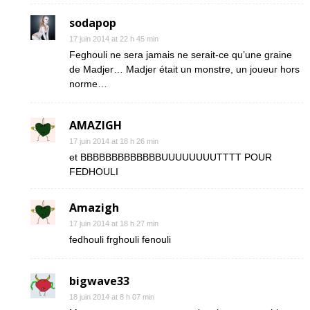
sodapop
17 juin 2014 at 22 h 45 min
Feghouli ne sera jamais ne serait-ce qu’une graine
de Madjer… Madjer était un monstre, un joueur hors
norme…
AMAZIGH
17 juin 2014 at 18 h 26 min
et BBBBBBBBBBBBBUUUUUUUUTTTT POUR
FEDHOULI
Amazigh
17 juin 2014 at 18 h 27 min
fedhouli frghouli fenouli
bigwave33
18 juin 2014 at 8 h 07 min