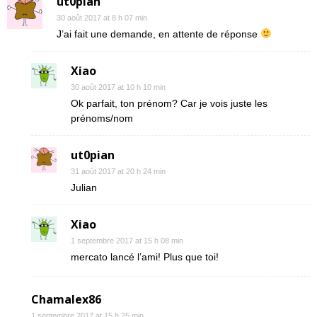
ut0pian
30 août 2017 at 8 h 07 min
J’ai fait une demande, en attente de réponse
Xiao
30 août 2017 at 10 h 10 min
Ok parfait, ton prénom? Car je vois juste les
prénoms/nom
ut0pian
31 août 2017 at 20 h 24 min
Julian
Xiao
1 septembre 2017 at 15 h 08 min
mercato lancé l’ami! Plus que toi!
Chamalex86
1 septembre 2017 at 15 h 25 min