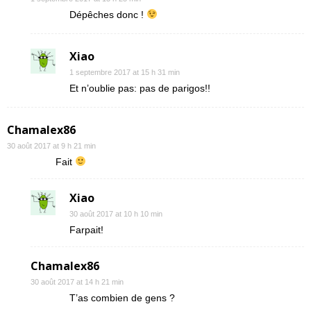
Dépêches donc !
Xiao
1 septembre 2017 at 15 h 31 min
Et n’oublie pas: pas de parigos!!
Chamalex86
30 août 2017 at 9 h 21 min
Fait
Xiao
30 août 2017 at 10 h 10 min
Farpait!
Chamalex86
30 août 2017 at 14 h 21 min
T’as combien de gens ?