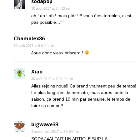
sodapop
30 août 2017 at 8 h 32 min
ah ! ah ! ah ! mais ptdr !!!! vous êtes terribles, c’est
pas possible…^^
Chamalex86
30 août 2017 at 9 h 24 min
Joue donc vieux briscard !
Xiao
30 août 2017 at 10 h 11 min
Allez rejoins nous!! Ca prend vraiment peu de temps!
Le plus long c’est le mercato, mais après toute la
saison, ça prend 10 min par semaine, le temps de
faire sa compo!!
bigwave33
4 septembre 2017 at 8 h 04 min
SODA J4AI FAIT UN ARTICLE SUR LA