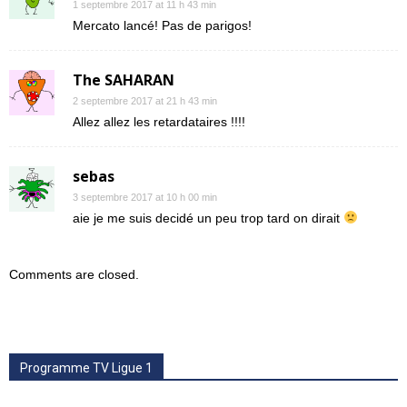
1 septembre 2017 at 11 h 43 min
Mercato lancé! Pas de parigos!
The SAHARAN
2 septembre 2017 at 21 h 43 min
Allez allez les retardataires !!!!
sebas
3 septembre 2017 at 10 h 00 min
aie je me suis decidé un peu trop tard on dirait
Comments are closed.
Programme TV Ligue 1