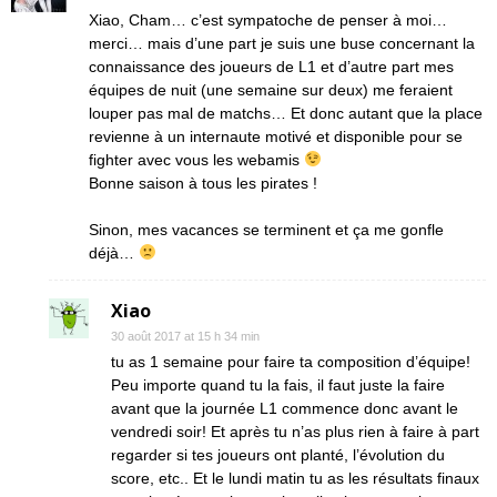
Xiao, Cham… c’est sympatoche de penser à moi…
merci… mais d’une part je suis une buse concernant la
connaissance des joueurs de L1 et d’autre part mes
équipes de nuit (une semaine sur deux) me feraient
louper pas mal de matchs… Et donc autant que la place
revienne à un internaute motivé et disponible pour se
fighter avec vous les webamis
Bonne saison à tous les pirates !
Sinon, mes vacances se terminent et ça me gonfle
déjà…
Xiao
30 août 2017 at 15 h 34 min
tu as 1 semaine pour faire ta composition d’équipe!
Peu importe quand tu la fais, il faut juste la faire
avant que la journée L1 commence donc avant le
vendredi soir! Et après tu n’as plus rien à faire à part
regarder si tes joueurs ont planté, l’évolution du
score, etc.. Et le lundi matin tu as les résultats finaux