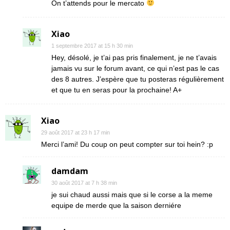
On t’attends pour le mercato
Xiao
1 septembre 2017 at 15 h 30 min
Hey, désolé, je t’ai pas pris finalement, je ne t’avais
jamais vu sur le forum avant, ce qui n’est pas le cas
des 8 autres. J’espère que tu posteras régulièrement
et que tu en seras pour la prochaine! A+
Xiao
29 août 2017 at 23 h 17 min
Merci l’ami! Du coup on peut compter sur toi hein? :p
damdam
30 août 2017 at 7 h 38 min
je sui chaud aussi mais que si le corse a la meme
equipe de merde que la saison derniére