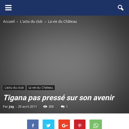
FCGB.net
Accueil
L'actu du club
La vie du Château
L'actu du club
La vie du Château
Tigana pas pressé sur son avenir
Par
Jay
-
29 avril 2011
300
1