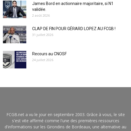
James Bord en actionnaire majoritaire, si N1
validée.
2 août 2026
CLAP DE FIN POUR GÉRARD LOPEZ AU FCGB !
31 juillet 2026
Recours au CNOSF
24 juillet 2026
FCGB.net a vu le jour en septembre 2003. Grâce à vous, le site
s'est vite affirmé comme l'une des premières ressources
d'informations sur les Girondins de Bordeaux, une alternative au