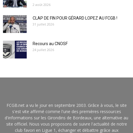
2 août 2026
CLAP DE FIN POUR GÉRARD LOPEZ AU FCGB !
31 juillet 2026
Recours au CNOSF
24 juillet 2026
FCGB.net a vu le jour en septembre 2003. Grâce à vous, le site
s'est vite affirmé comme l'une des premières ressources
d'informations sur les Girondins de Bordeaux, une alternative au
site officiel. Nous vous proposons de suivre l'actualité de notre
club favori en Ligue 1, échanger et débattre grâce aux