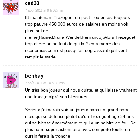
cad33
7 août 2011 at 9 h 02 min
Et maintenant Trezeguet on peut…ou on est toujours
trop pauvre 450 000 euros de salaires en moins voir
plus tout de
meme(Rame,Diarra,Wendel,Fernando).Alors Trezeguet
trop chere on se fout de qui la.Y’en a marre des
economies ce n’est pas qu’en degraissant qu’il vont
remplir le stade.
benbay
7 août 2011 at 10 h 32 min
Un très bon joueur qui nous quitte, et qui laisse vraiment
une trace,malgré ses blessures.
Sérieux j’aimerais voir un joueur sans un grand nom
mais qui se défonce,plutôt qu’un Trezeguet agé 34 ans
qui se blesse énormément et qui a un salaire de fou .De
plus notre super actionnaire avec son porte feuille en
oursin ferais la tronche