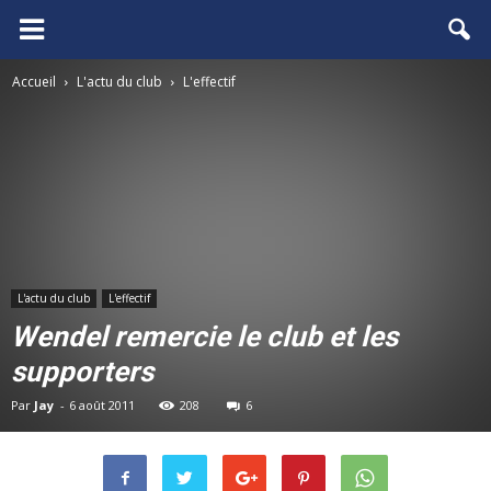
FCGB.net
Accueil
L'actu du club
L'effectif
L'actu du club
L'effectif
Wendel remercie le club et les
supporters
Par
Jay
-
6 août 2011
208
6