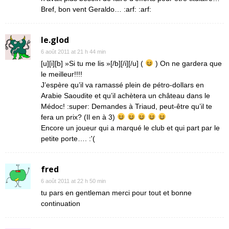
Bref, bon vent Geraldo… :arf: :arf:
le.glod
6 août 2011 at 21 h 44 min
[u][i][b] »Si tu me lis »[/b][/i][/u] (
) On ne gardera que
le meilleur!!!!
J’espère qu’il va ramassé plein de pétro-dollars en
Arabie Saoudite et qu’il achètera un château dans le
Médoc! :super: Demandes à Triaud, peut-être qu’il te
fera un prix? (Il en à 3)
Encore un joueur qui a marqué le club et qui part par le
petite porte…. :'(
fred
6 août 2011 at 22 h 50 min
tu pars en gentleman merci pour tout et bonne
continuation