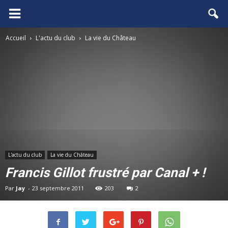
FCGB.net
Accueil
L'actu du club
La vie du Château
L'actu du club
La vie du Château
Francis Gillot frustré par Canal + !
Par
Jay
-
23 septembre 2011
203
2