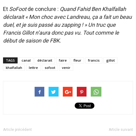
Et
SoFoot
de conclure :
Quand Fahid Ben Khalfallah
déclarait « Mon choc avec Landreau, ça a fait un beau
duel, et je suis passé au zapping ! » Un truc que
Francis Gillot n’aura donc pas vu. Tout comme le
début de saison de FBK.
TAGS
canal
déclarait
faire
fleur
francis
gillot
khalfallah
lettre
sofoot
venir
Article précédent
Article suivant