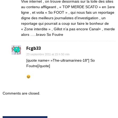
Vive internet , on trouve desormais sur la toile des sites
au contenu affligeant , « TOP MERDE SCATO » en 1ere
ligne , et voila « So FOOT » , qui nous fais un reportage
digne des meilleurs journalistes d’investigation , un
reportage qui pourrait a coup sur faire le bonheur de
« Zone interdite » , Gillot n’a pas encore Canal+ , merde
alors …..bravo So Foutre
Fcgb33
23 septembre 2011 at 15 h 50 min
[quote name= »The-ultramarines-18″] So
Foutre[/quote]
Comments are closed.