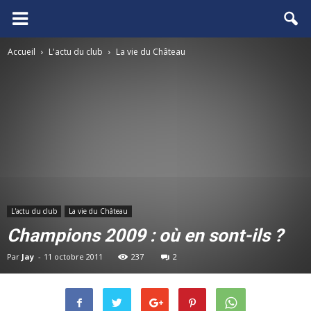
FCGB.net
Accueil
L'actu du club
La vie du Château
L'actu du club
La vie du Château
Champions 2009 : où en sont-ils ?
Par
Jay
-
11 octobre 2011
237
2