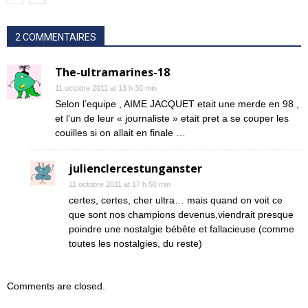
2 COMMENTAIRES
The-ultramarines-18
11 octobre 2011 at 13 h 30 min
Selon l’equipe , AIME JACQUET etait une merde en 98 ,
et l’un de leur « journaliste » etait pret a se couper les
couilles si on allait en finale …
julienclercestunganster
11 octobre 2011 at 17 h 50 min
certes, certes, cher ultra… mais quand on voit ce
que sont nos champions devenus,viendrait presque
poindre une nostalgie bébête et fallacieuse (comme
toutes les nostalgies, du reste)
Comments are closed.