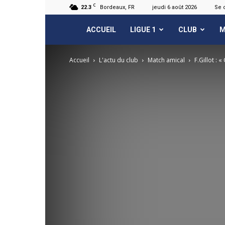
C
22.3
Bordeaux, FR
jeudi 6 août 2026
Se 
FCGB.net
ACCUEIL
LIGUE 1
CLUB
M
Accueil
L'actu du club
Match amical
F.Gillot : «