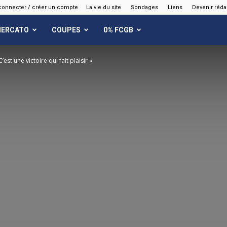
connecter / créer un compte
La vie du site
Sondages
Liens
Devenir réda
ERCATO
COUPES
0% FCGB
 C’est une victoire qui fait plaisir »