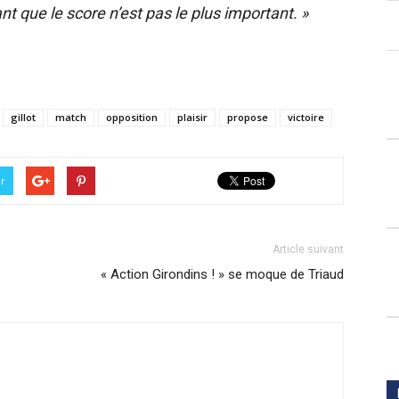
t que le score n’est pas le plus important. »
gillot
match
opposition
plaisir
propose
victoire
er
Article suivant
« Action Girondins ! » se moque de Triaud