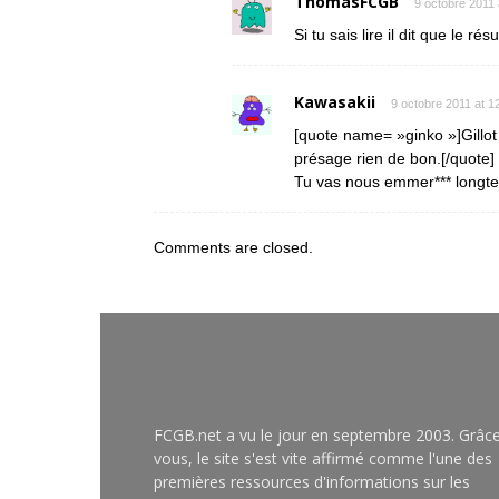
ThomasFCGB
9 octobre 2011 
Si tu sais lire il dit que le ré
Kawasakii
9 octobre 2011 at 1
[quote name= »ginko »]Gillot 
présage rien de bon.[/quote]
Tu vas nous emmer*** longtemp
Comments are closed.
FCGB.net a vu le jour en septembre 2003. Grâc
vous, le site s'est vite affirmé comme l'une des
premières ressources d'informations sur les