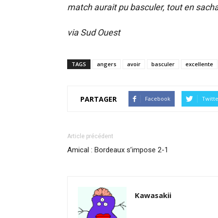
match aurait pu basculer, tout en sachan
via Sud Ouest
TAGS
angers
avoir
basculer
excellente
PARTAGER
Facebook
Twitt
Article précédent
Amical : Bordeaux s’impose 2-1
Kawasakii