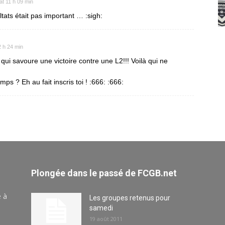
at 11 h 09 min
sultats était pas important … :sigh:
2 h 24 min
qui savoure une victoire contre une L2!!! Voilà qui ne
s ? Eh au fait inscris toi ! :666: :666:
Plongée dans le passé de FCGB.net
e à
Les groupes retenus pour
samedi
19 août 2011