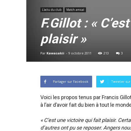
L'actu du club
Match amical
F.Gillot : « C’es
plaisir »
Par
Kawasakii
-
9 octobre 2011
213
3
Partager sur Facebook
Tweeter sur 
Voici les propos tenus par Francis Gillo
à l’air d’avoir fait du bien à tout le m
« C’est une victoire qui fait plaisir. Cer
d’autres ont pu se reposer. Angers nous