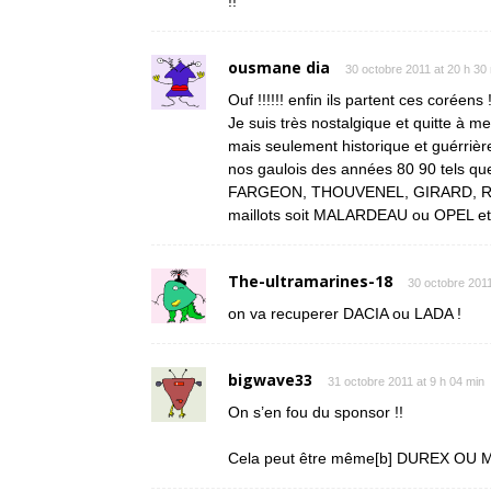
!!
ousmane dia
30 octobre 2011 at 20 h 30
Ouf !!!!!! enfin ils partent ces coréens !!!
Je suis très nostalgique et quitte à m
mais seulement historique et guérriè
nos gaulois des années 80 90 tel
FARGEON, THOUVENEL, GIRARD, ROH
maillots soit MALARDEAU ou OPEL et le
The-ultramarines-18
30 octobre 2011
on va recuperer DACIA ou LADA !
bigwave33
31 octobre 2011 at 9 h 04 min
On s’en fou du sponsor !!
Cela peut être même[b] DUREX OU MAN