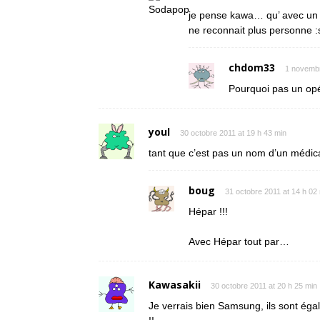
je pense kawa… qu’ avec 
ne reconnait plus personne :s
chdom33
1 novembr
Pourquoi pas un opé
youl
30 octobre 2011 at 19 h 43 min
tant que c’est pas un nom d’un médic
boug
31 octobre 2011 at 14 h 02
Hépar !!!
Avec Hépar tout par…
Kawasakii
30 octobre 2011 at 20 h 25 min
Je verrais bien Samsung, ils sont éga