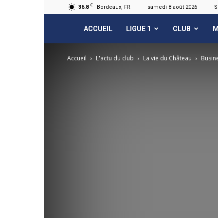
C
36.8
Bordeaux, FR
samedi 8 août 2026
S
FCGB.net
ACCUEIL
LIGUE 1
CLUB
M
Accueil
L'actu du club
La vie du Château
Busine