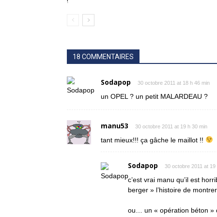
!
18 COMMENTAIRES
Sodapop
30 octobre 2011 at 18 h 46 min
un OPEL ? un petit MALARDEAU ?
manu53
30 octobre 2011 at 19 h 30 min
tant mieux!!! ça gâche le maillot !!
Sodapop
30 octobre 2011 at 19
c’est vrai manu qu’il est hor
berger » l’histoire de montre
ou… un « opération béton » 