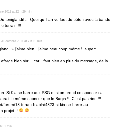
bre 2011 at 22 h 29 min
u toniglandil … Quoi qu il arrive faut du béton avec la bande
e terrain !!!
31 octobre 2011 at 7 h 19 min
glandil » j’aime bien ! j’aime beaucoup même ! :super:
afarge bien sûr… car il faut bien en plus du message, de la
ion. Si Kia se barre aux PSG et si on prend ce sponsor ca
urait le même sponsor que le Barça !!! C’est pas rien !!!
net/forum/13-forum-blabla/4323-si-kia-se-barre-au-
n projet !!
 h 51 min