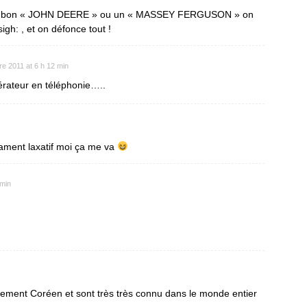
un bon « JOHN DEERE » ou un « MASSEY FERGUSON » on
igh: , et on défonce tout !
e 2011 at 6 h 12 min
rateur en téléphonie…..
ament laxatif moi ça me va
 min
lement Coréen et sont très très connu dans le monde entier