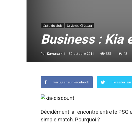
L'actu du club
La vie du Château
Business : Kia e
Par
Kawasakii
-
30 octobre 2011
351
18
Partager sur Facebook
Tweeter sur 
Décidément la rencontre entre le PSG e
simple match. Pourquoi ?