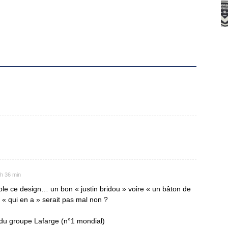
 h 36 min
rible ce design… un bon « justin bridou » voire « un bâton de
r « qui en a » serait pas mal non ?
du groupe Lafarge (n°1 mondial)