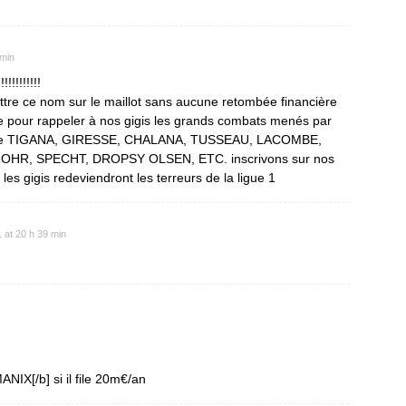
 min
!!!!!!!!!
ettre ce nom sur le maillot sans aucune retombée financière
re pour rappeler à nos gigis les grands combats menés par
s que TIGANA, GIRESSE, CHALANA, TUSSEAU, LACOMBE,
R, SPECHT, DROPSY OLSEN, ETC. inscrivons sur nos
s gigis redeviendront les terreurs de la ligue 1
 at 20 h 39 min
IX[/b] si il file 20m€/an