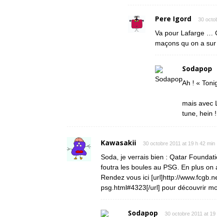
Pere Igord
30 octo
Va pour Lafarge … O
maçons qu on a sur l
Sodapop
Ah ! « Toni
mais avec L
tune, hein !
Kawasakii
30 octobre 2011 at 19 h 42 min
Soda, je verrais bien : Qatar Foundat
foutra les boules au PSG. En plus on a
Rendez vous ici [url]http://www.fcgb.
psg.html#4323[/url] pour découvrir mo
Sodapop
30 octobre 2011 at 19