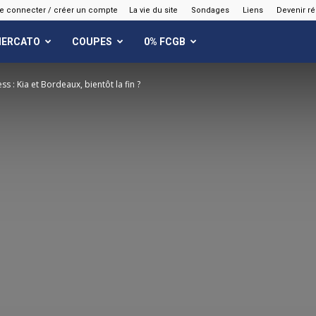
e connecter / créer un compte
La vie du site
Sondages
Liens
Devenir r
ERCATO
COUPES
0% FCGB
ss : Kia et Bordeaux, bientôt la fin ?