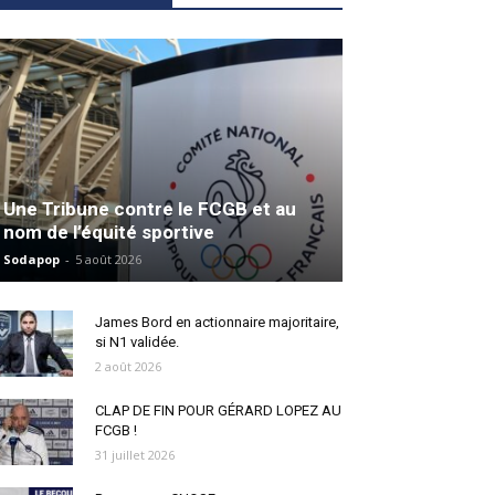
Une Tribune contre le FCGB et au
nom de l’équité sportive
Sodapop
-
5 août 2026
James Bord en actionnaire majoritaire,
si N1 validée.
2 août 2026
CLAP DE FIN POUR GÉRARD LOPEZ AU
FCGB !
31 juillet 2026