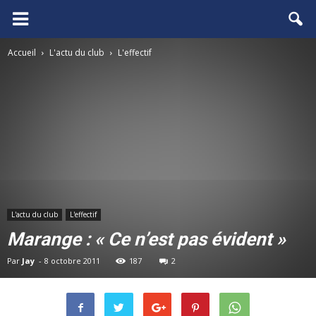
FCGB.net
Accueil
L'actu du club
L'effectif
L'actu du club
L'effectif
Marange : « Ce n’est pas évident »
Par
Jay
-
8 octobre 2011
187
2