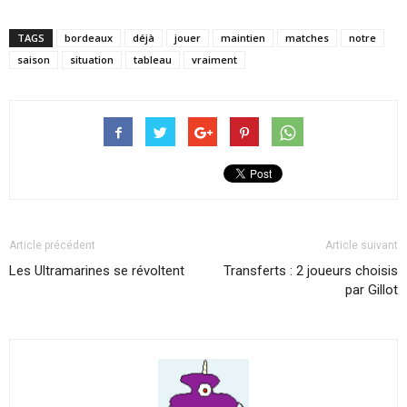
TAGS
bordeaux
déjà
jouer
maintien
matches
notre
saison
situation
tableau
vraiment
Article précédent
Article suivant
Les Ultramarines se révoltent
Transferts : 2 joueurs choisis
par Gillot