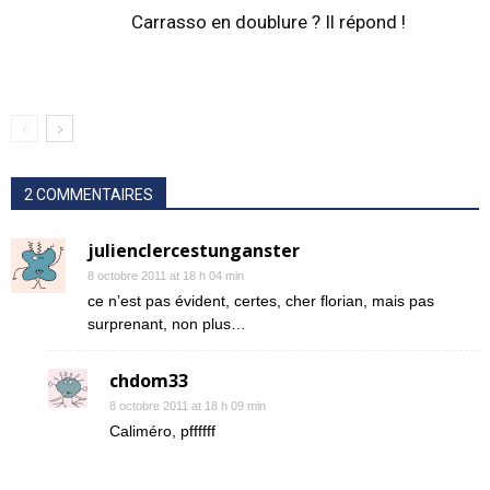
Carrasso en doublure ? Il répond !
2 COMMENTAIRES
julienclercestunganster
8 octobre 2011 at 18 h 04 min
ce n’est pas évident, certes, cher florian, mais pas
surprenant, non plus…
chdom33
8 octobre 2011 at 18 h 09 min
Caliméro, pffffff