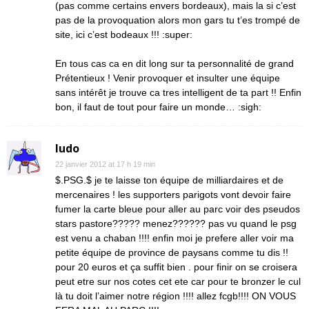
(pas comme certains envers bordeaux), mais la si c’est
pas de la provoquation alors mon gars tu t’es trompé de
site, ici c’est bodeaux !!! :super:
En tous cas ca en dit long sur ta personnalité de grand
Prétentieux ! Venir provoquer et insulter une équipe
sans intérêt je trouve ca tres intelligent de ta part !! Enfin
bon, il faut de tout pour faire un monde… :sigh:
ludo
22 janvier 2012 at 17 h 19 min
$.PSG.$ je te laisse ton équipe de milliardaires et de
mercenaires ! les supporters parigots vont devoir faire
fumer la carte bleue pour aller au parc voir des pseudos
stars pastore????? menez?????? pas vu quand le psg
est venu a chaban !!!! enfin moi je prefere aller voir ma
petite équipe de province de paysans comme tu dis !!
pour 20 euros et ça suffit bien . pour finir on se croisera
peut etre sur nos cotes cet ete car pour te bronzer le cul
là tu doit l’aimer notre région !!!! allez fcgb!!!! ON VOUS