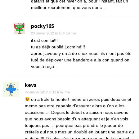
qataris et que cet hiver on a, pour l’instant, fait un
meilleur recrutement que vous donc …
pocky16S
23 janvier 2012 at 10 h 14 min
il est con lui!!!
tu as déjà oublié Locminé!!!
après j’avoue y en à de chez nous, ils n’ont pas été
futé de déployer une banderole à la con quand on
vous à reçu.
kevs
22 janvier 2012 at 12 h 47 min
on a frolé la honte ! mené un zéros puis deux un et
meme pas etre capable d’assurer alors qu’on a les
ocassions … Depuis le debut de saison nous savons
que nous avons besoin d’un attaquant et je n’en vois
toujours pas … pourquoi pas prendre le joueur de
créteils qui nous mes un doublé en jouant une partie du
matche !!! De plus c’est un jeune joueur. Je le conseil