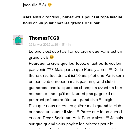
jacouille !! 8)
allez amis girondins , battez vous pour l’europa league
nous on va jouer chez les grands !! :super:
ThomasFCGB
22 janvier 2012 at 16 h 35 min
Le pire c’est que t’as l’air de croire que Paris est un
grand club
Pourquoi tu crois que les Tevez et autres ils veulent
pas venir ??? Mais parce que Paris y’a rien !!! De la
thune c’est tout donc d’ici 10ans p’tet que Paris sera
un bon club européen mais pas un grand club il
gagnerons pas la ligue des champion avant un bon
moment et tant qu’il ne l’auront pas gagner il ne
pourront prétendre être un grand club !!! :sigh:
P’tet que nous on est en galère mais quand le club
annonce un joueur il vient !! Parce que là on attend
encore Tevez Beckham Hulk Pato Maicon !!! Je suis
sur que quand vous payiez les arbitres pour le