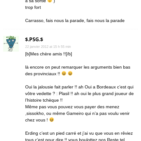
à sa sortie
)
trop fort
Carrasso, fais nous la parade, fais nous la parade
$.PSG.$
22 janvier 2012 at 15 h 55 min
[b]Mes chère amis !![/b]
là encore on peut remarquer les arguments bien bas
des provinciaux !!
Oui la jalousie fait parler !! ah Oui a Bordeaux c’est qui
vôtre vedette ? : Plasil !! ah oui le plus grand joueur de
l’histoire tchèque !!
Même pas vous pouvez vous payer des menez
,sissokho, ou même Gameiro qui n’a pas voulu venir
chez vous !
Erding c’est un pied carré et j’ai vu que vous en rêviez
tous c’est pour dire !! vous boulottez nos Reste tel