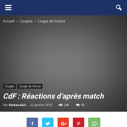
FCGB.net
Accueil
Coupes
Coupe de France
Coupes
Coupe de France
CdF : Réactions d’après match
Par
Kawasakii
-
22 janvier 2012
240
66