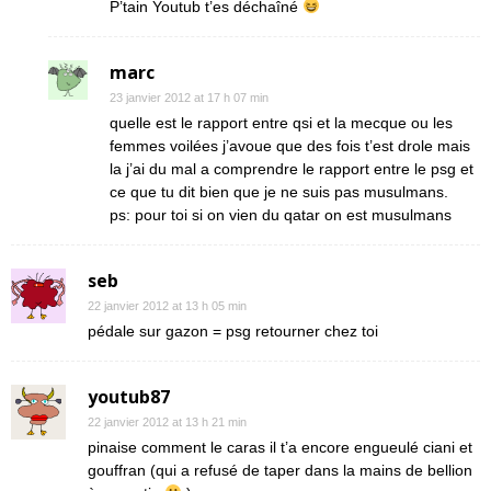
P’tain Youtub t’es déchaîné
marc
23 janvier 2012 at 17 h 07 min
quelle est le rapport entre qsi et la mecque ou les
femmes voilées j’avoue que des fois t’est drole mais
la j’ai du mal a comprendre le rapport entre le psg et
ce que tu dit bien que je ne suis pas musulmans.
ps: pour toi si on vien du qatar on est musulmans
seb
22 janvier 2012 at 13 h 05 min
pédale sur gazon = psg retourner chez toi
youtub87
22 janvier 2012 at 13 h 21 min
pinaise comment le caras il t’a encore engueulé ciani et
gouffran (qui a refusé de taper dans la mains de bellion