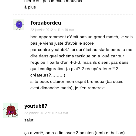
hier c’est pas le mlus mauvais
à plus
forzabordeu
22 janvier 2012 at 11 h 49 min
bon apparemment c’était pas un grand match, je sais
pas je viens juste d’avoir le score
par contre youtub87 toi qui était au stade peux-tu me
dire dans quel schéma tactique on a joué car sur
l’équipe il parle d’un 4-3-3, mais ils disent pas dans
quel configuration (a plat? 2 récupérateurs? 2
créateurs?………)
si tu peux éclairer mon esprit brumeux (ba ouais
c’est dimanche matin), je t’en remercie
youtub87
22 janvier 2012 at 11 h 53 min
salut
ça a varié, on a a fini avec 2 pointes (nmb et bellion)