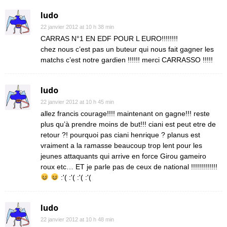
ludo
22 janvier 2012 at 10 h 38 min
CARRAS N°1 EN EDF POUR L EURO!!!!!!!!
chez nous c’est pas un buteur qui nous fait gagner les
matchs c’est notre gardien !!!!!! merci CARRASSO !!!!!
ludo
22 janvier 2012 at 10 h 45 min
allez francis courage!!!! maintenant on gagne!!! reste
plus qu’à prendre moins de but!!! ciani est peut etre de
retour ?! pourquoi pas ciani henrique ? planus est
vraiment a la ramasse beaucoup trop lent pour les
jeunes attaquants qui arrive en force Girou gameiro
roux etc… ET je parle pas de ceux de national !!!!!!!!!!!!!
:'( :'( :'( :'(
ludo
22 janvier 2012 at 10 h 48 min