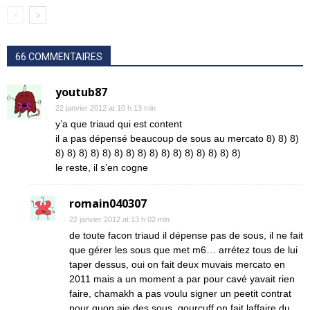
66 COMMENTAIRES
youtub87
22 janvier 2012 at 10 h 13 min
y’a que triaud qui est content
il a pas dépensé beaucoup de sous au mercato 8) 8) 8)
8) 8) 8) 8) 8) 8) 8) 8) 8) 8) 8) 8) 8) 8) 8) 8)
le reste, il s’en cogne
romain040307
22 janvier 2012 at 13 h 02 min
de toute facon triaud il dépense pas de sous, il ne fait
que gérer les sous que met m6… arrétez tous de lui
taper dessus, oui on fait deux muvais mercato en
2011 mais a un moment a par pour cavé yavait rien
faire, chamakh a pas voulu signer un peetit contrat
pour quon aie des sous, gourcuff on fait laffaire du