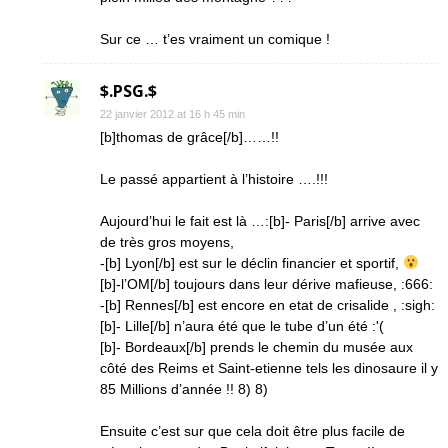
Sur ce … t’es vraiment un comique !
$.PSG.$
22 janvier 2012 at 16 h 45 min
[b]thomas de grâce[/b]……!!
Le passé appartient à l’histoire ….!!!
Aujourd’hui le fait est là …:[b]- Paris[/b] arrive avec
de très gros moyens,
-[b] Lyon[/b] est sur le déclin financier et sportif,
[b]-l’OM[/b] toujours dans leur dérive mafieuse, :666:
-[b] Rennes[/b] est encore en etat de crisalide , :sigh:
[b]- Lille[/b] n’aura été que le tube d’un été :'(
[b]- Bordeaux[/b] prends le chemin du musée aux
côté des Reims et Saint-etienne tels les dinosaure il y
85 Millions d’année !! 8) 8)
Ensuite c’est sur que cela doit être plus facile de