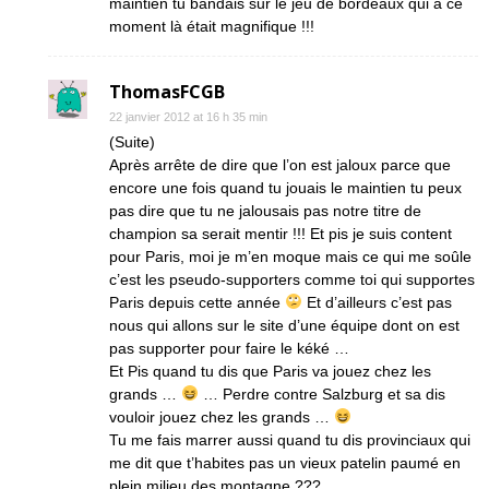
maintien tu bandais sur le jeu de bordeaux qui à ce
moment là était magnifique !!!
ThomasFCGB
22 janvier 2012 at 16 h 35 min
(Suite)
Après arrête de dire que l’on est jaloux parce que
encore une fois quand tu jouais le maintien tu peux
pas dire que tu ne jalousais pas notre titre de
champion sa serait mentir !!! Et pis je suis content
pour Paris, moi je m’en moque mais ce qui me soûle
c’est les pseudo-supporters comme toi qui supportes
Paris depuis cette année
Et d’ailleurs c’est pas
nous qui allons sur le site d’une équipe dont on est
pas supporter pour faire le kéké …
Et Pis quand tu dis que Paris va jouez chez les
grands …
… Perdre contre Salzburg et sa dis
vouloir jouez chez les grands …
Tu me fais marrer aussi quand tu dis provinciaux qui
me dit que t’habites pas un vieux patelin paumé en
plein milieu des montagne ???