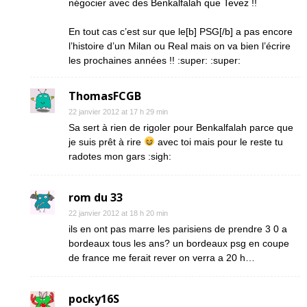
négocier avec des Benkalfalah que Tevez !!
En tout cas c’est sur que le[b] PSG[/b] a pas encore
l’histoire d’un Milan ou Real mais on va bien l’écrire
les prochaines années !! :super: :super:
ThomasFCGB
22 janvier 2012 at 17 h 29 min
Sa sert à rien de rigoler pour Benkalfalah parce que
je suis prêt à rire
avec toi mais pour le reste tu
radotes mon gars :sigh:
rom du 33
22 janvier 2012 at 18 h 20 min
ils en ont pas marre les parisiens de prendre 3 0 a
bordeaux tous les ans? un bordeaux psg en coupe
de france me ferait rever on verra a 20 h…
pocky16S