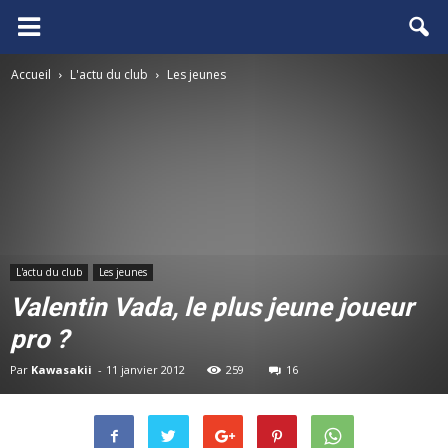
FCGB.net
Accueil
L'actu du club
Les jeunes
L'actu du club
Les jeunes
Valentin Vada, le plus jeune joueur
pro ?
Par
Kawasakii
-
11 janvier 2012
259
16