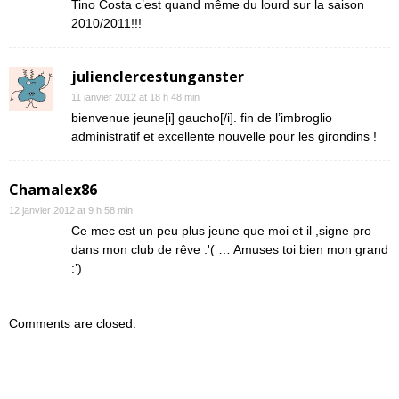
Tino Costa c’est quand même du lourd sur la saison
2010/2011!!!
julienclercestunganster
11 janvier 2012 at 18 h 48 min
bienvenue jeune[i] gaucho[/i]. fin de l’imbroglio
administratif et excellente nouvelle pour les girondins !
Chamalex86
12 janvier 2012 at 9 h 58 min
Ce mec est un peu plus jeune que moi et il ,signe pro
dans mon club de rêve :'( … Amuses toi bien mon grand
:’)
Comments are closed.