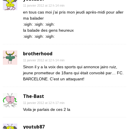
11 janvier 2012 at 12 h 14 min
en tous cas moi j’ai pris mon jeudi après-midi pour aller
ma balader
:sigh: :sigh: :sigh:
la balade des gens heureux
:sigh: :sigh: :sigh:
brotherhood
11 janvier 2012 at 12 h 14 min
Sinon il y a la voix des sports qui annonce jairo ruiz,
jeune prometteur de 18ans qui était convoité par… FC.
BARCELONE. C’est un attaquant!
The-Bast
11 janvier 2012 at 12 h 17 min
Voila je parlais de ces 2 la
youtub87