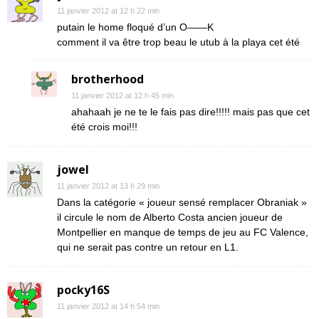
11 janvier 2012 at 12 h 22 min
putain le home floqué d’un O——K
comment il va être trop beau le utub à la playa cet été
brotherhood
11 janvier 2012 at 12 h 45 min
ahahaah je ne te le fais pas dire!!!!! mais pas que cet
été crois moi!!!
jowel
11 janvier 2012 at 13 h 29 min
Dans la catégorie « joueur sensé remplacer Obraniak »
il circule le nom de Alberto Costa ancien joueur de
Montpellier en manque de temps de jeu au FC Valence,
qui ne serait pas contre un retour en L1.
pocky16S
11 janvier 2012 at 14 h 54 min