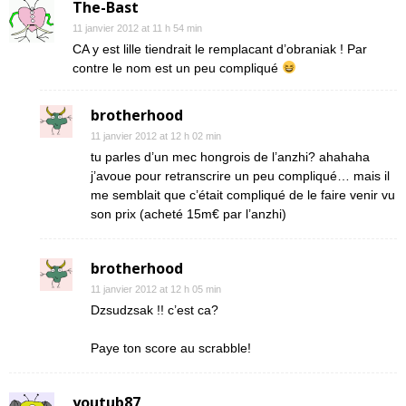
The-Bast
11 janvier 2012 at 11 h 54 min
CA y est lille tiendrait le remplacant d’obraniak ! Par
contre le nom est un peu compliqué
brotherhood
11 janvier 2012 at 12 h 02 min
tu parles d’un mec hongrois de l’anzhi? ahahaha
j’avoue pour retranscrire un peu compliqué… mais il
me semblait que c’était compliqué de le faire venir vu
son prix (acheté 15m€ par l’anzhi)
brotherhood
11 janvier 2012 at 12 h 05 min
Dzsudzsak !! c’est ca?
Paye ton score au scrabble!
youtub87