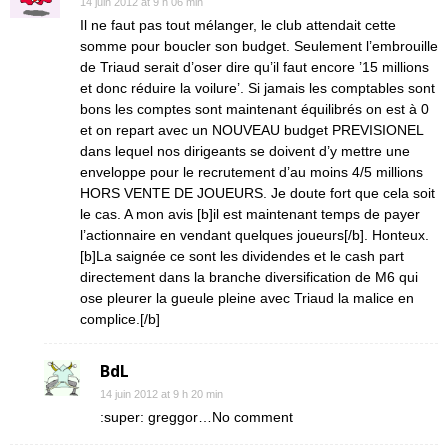
14 juin 2012 at 9 h 06 min
Il ne faut pas tout mélanger, le club attendait cette
somme pour boucler son budget. Seulement l’embrouille
de Triaud serait d’oser dire qu’il faut encore ’15 millions
et donc réduire la voilure’. Si jamais les comptables sont
bons les comptes sont maintenant équilibrés on est à 0
et on repart avec un NOUVEAU budget PREVISIONEL
dans lequel nos dirigeants se doivent d’y mettre une
enveloppe pour le recrutement d’au moins 4/5 millions
HORS VENTE DE JOUEURS. Je doute fort que cela soit
le cas. A mon avis [b]il est maintenant temps de payer
l’actionnaire en vendant quelques joueurs[/b]. Honteux.
[b]La saignée ce sont les dividendes et le cash part
directement dans la branche diversification de M6 qui
ose pleurer la gueule pleine avec Triaud la malice en
complice.[/b]
BdL
14 juin 2012 at 9 h 20 min
:super: greggor…No comment