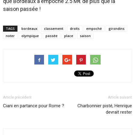
que Bordeaux a empoché 2.5 M€ de plus que la
saison passée !
TAGS
bordeaux
classement
droits
empoché
girondins
noter
olympique
passée
place
saison
Article précédent
Article suivant
Ciani en partance pour Rome ?
Charbonnier pisté, Henrique
devrait rester