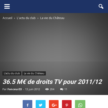
FCGB.net
Accueil
L'actu du club
La vie du Château
L'actu du club
La vie du Château
36.5 M€ de droits TV pour 2011/12
Par
Fonceur33
-
13 juin 2012
204
11