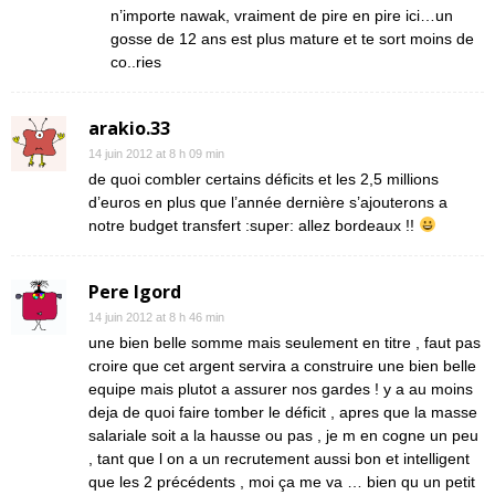
n’importe nawak, vraiment de pire en pire ici…un
gosse de 12 ans est plus mature et te sort moins de
co..ries
arakio.33
14 juin 2012 at 8 h 09 min
de quoi combler certains déficits et les 2,5 millions
d’euros en plus que l’année dernière s’ajouterons a
notre budget transfert :super: allez bordeaux !!
Pere Igord
14 juin 2012 at 8 h 46 min
une bien belle somme mais seulement en titre , faut pas
croire que cet argent servira a construire une bien belle
equipe mais plutot a assurer nos gardes ! y a au moins
deja de quoi faire tomber le déficit , apres que la masse
salariale soit a la hausse ou pas , je m en cogne un peu
, tant que l on a un recrutement aussi bon et intelligent
que les 2 précédents , moi ça me va … bien qu un petit