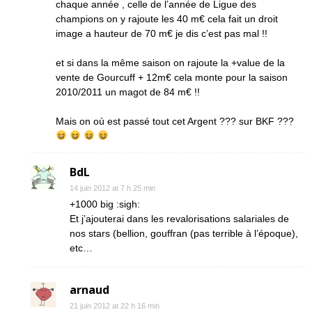
chaque année , celle de l’année de Ligue des
champions on y rajoute les 40 m€ cela fait un droit
image a hauteur de 70 m€ je dis c’est pas mal !!
et si dans la même saison on rajoute la +value de la
vente de Gourcuff + 12m€ cela monte pour la saison
2010/2011 un magot de 84 m€ !!
Mais on où est passé tout cet Argent ??? sur BKF ???
BdL
14 juin 2012 at 7 h 25 min
+1000 big :sigh:
Et j’ajouterai dans les revalorisations salariales de
nos stars (bellion, gouffran (pas terrible à l’époque),
etc…
arnaud
21 juin 2012 at 22 h 16 min