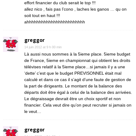
effort financier du club serait le top !!!
allez nico , fais pas l’cono , laches les ganos … qu on
soit tout en haut !!!
ahhhhhhhhhhhhhhhhhhhhhhhh
greggor
14 juin 2012 at 9 h 00 min
Là aussi nous sommes à la 5ieme place. 5ieme budget
de France, 5ieme en championnat qui obtient les droits
télévises relatif à la 5ieme place…si jamais il y a une
‘dette’ c’est que le budget PREVISONNEL était mal
calculé et dans ce cas il s’agit d’une faute de gestion de
la part de dirigeants. Le montant de la balance des
départs doit être égal à celui de la balance des arrivées.
Le dégraissage devrait être un choix sportif et non
financier. Cela veut dire qu’on peut recruter si jamais on
le veut…
greggor