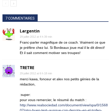
7 COMMENTAIRES
Largentin
29 juillet 2012 at 4 h 39 min
Franc-parler magnifique de ce coach. Vraiment ce que
je préfère chez lui. Si Bordeaux joue mal il le dit direct!
Et il sait comment motiver ses troupes!
TRETRE
29 juillet 2012 at 6 h 18 min
merci kawa, fonceur et alex nos petits génies de la
rédaction,
:super:
pour vous remercier, le résumé du match :
http://www.realsociedad.com/document/view/spa/0/1568
07/otro-buen-test–aunque-con-derrota–en-el-trofeo-