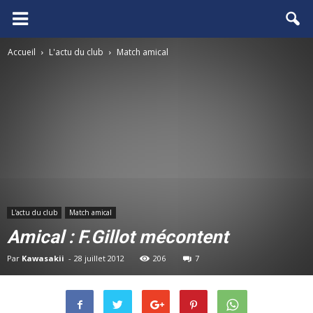
FCGB.net
Accueil
L'actu du club
Match amical
L'actu du club
Match amical
Amical : F.Gillot mécontent
Par
Kawasakii
-
28 juillet 2012
206
7