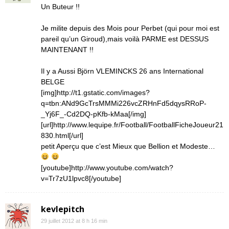
Un Buteur !!
Je milite depuis des Mois pour Perbet (qui pour moi est
pareil qu’un Giroud),mais voilà PARME est DESSUS
MAINTENANT !!
Il y a Aussi Björn VLEMINCKS 26 ans International
BELGE
[img]http://t1.gstatic.com/images?
q=tbn:ANd9GcTrsMMMi226vcZRHnFd5dqysRRoP-
_Yj6F_-Cd2DQ-pKfb-kMaa[/img]
[url]http://www.lequipe.fr/Football/FootballFicheJoueur21
830.html[/url]
petit Aperçu que c’est Mieux que Bellion et Modeste…
[youtube]http://www.youtube.com/watch?
v=Tr7zU1lpvc8[/youtube]
kevlepitch
29 juillet 2012 at 8 h 16 min