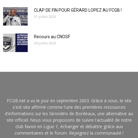
CLAP DE FIN POUR GÉRARD LOPEZ AU FCGB !
31 juillet 2026
Recours au CNOSF
24 juillet 2026
FCGB.net a vu le jour en septembre 2003. Grâce à vous, le site
s'est vite affirmé comme l'une des premières ressources
d'informations sur les Girondins de Bordeaux, une alternative au
site officiel. Nous vous proposons de suivre l'actualité de notre
club favori en Ligue 1, échanger et débattre grâce aux
commentaires et le forum. Rejoignez la communauté !