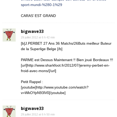
sport-mundi-%280-1%29
CARAS’ EST GRAND
bigwave33
29 juillet 2012 at 6 h 42 min
[b]J.PERBET 27 Ans 36 Matchs/26Buts meilleur Buteur
de la Superlige Belge [/b]
PARME est Dessus Maintenant !! Bien joué Bordeaux !!!
[url]http://www.sharkfoot.fr/2012/07/jeremy-perbet-en-
froid-avec-mons/[/url]
Petit Rappel :
[youtube]http://www.youtube.com/watch?
v=WkOYpN93lV0[/youtube]
bigwave33
29 juillet 2012 at 6 h 50 min