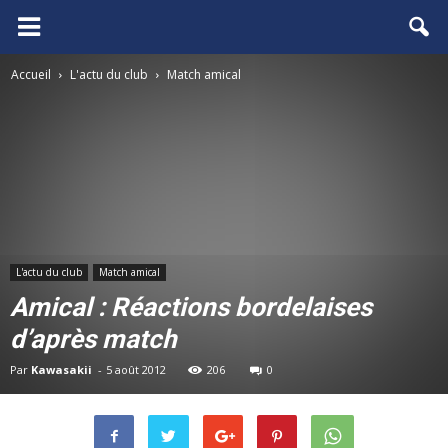
FCGB.net
Accueil
L'actu du club
Match amical
L'actu du club
Match amical
Amical : Réactions bordelaises
d’après match
Par
Kawasakii
-
5 août 2012
206
0