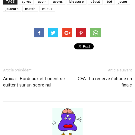
TAGS
après
avoir
avons
blessure
début
été
jouer
joueurs
match
mieux
Article précédent
Article suivant
Amical : Bordeaux et Lorient se
CFA : La réserve échoue en
quittent sur un score nul
finale