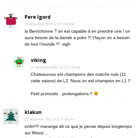
Pere Igord
11 décembre 2012 at 10 h 02 min
la Berrichonne ? on est capable d en prendre une ! on
aura besoin de la bande a poko !!! t’façon on a besoin
de tout l’monde !!! :sigh:
viking
11 décembre 2012 at 10 h 26 min
Chateauroux est champions des matchs nuls (11
cette saison) de L2. Nous on est champion en L1 !!
Petit pronostic : prolongations !!
klakun
11 décembre 2012 at 11 h 18 min
enfin!!!! marange dit ce que je pense depuis longtemps
sur Messi…