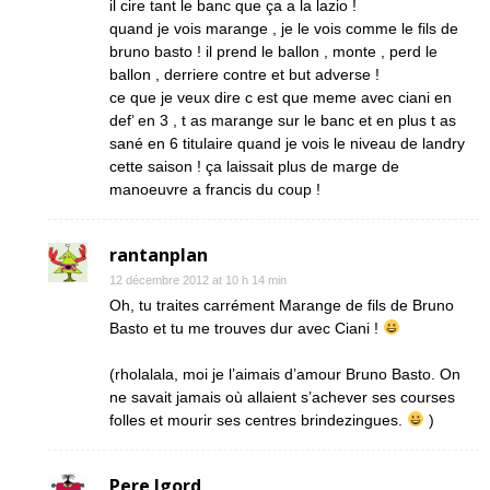
il cire tant le banc que ça a la lazio !
quand je vois marange , je le vois comme le fils de
bruno basto ! il prend le ballon , monte , perd le
ballon , derriere contre et but adverse !
ce que je veux dire c est que meme avec ciani en
def’ en 3 , t as marange sur le banc et en plus t as
sané en 6 titulaire quand je vois le niveau de landry
cette saison ! ça laissait plus de marge de
manoeuvre a francis du coup !
rantanplan
12 décembre 2012 at 10 h 14 min
Oh, tu traites carrément Marange de fils de Bruno
Basto et tu me trouves dur avec Ciani !
(rholalala, moi je l’aimais d’amour Bruno Basto. On
ne savait jamais où allaient s’achever ses courses
folles et mourir ses centres brindezingues.
)
Pere Igord