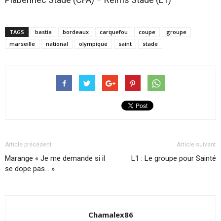
TAGS
bastia
bordeaux
carquefou
coupe
groupe
marseille
national
olympique
saint
stade
Article précédent
Article suivant
Marange « Je me demande si il
L1 : Le groupe pour Sainté
se dope pas… »
Chamalex86