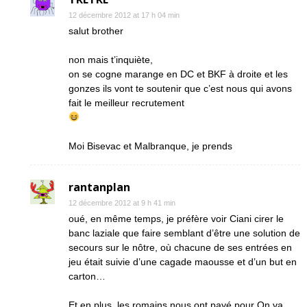
12 décembre 2012 at 17 h 04 min
salut brother
non mais t’inquiète,
on se cogne marange en DC et BKF à droite et les
gonzes ils vont te soutenir que c’est nous qui avons
fait le meilleur recrutement
Moi Bisevac et Malbranque, je prends
rantanplan
12 décembre 2012 at 9 h 41 min
oué, en même temps, je préfère voir Ciani cirer le
banc laziale que faire semblant d’être une solution de
secours sur le nôtre, où chacune de ses entrées en
jeu était suivie d’une cagade maousse et d’un but en
carton…
Et en plus, les romains nous ont payé pour On va