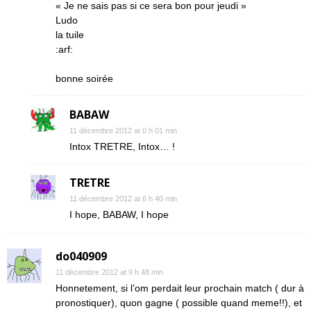
« Je ne sais pas si ce sera bon pour jeudi »
Ludo
la tuile
:arf:
bonne soirée
BABAW
11 décembre 2012 at 0 h 01 min
Intox TRETRE, Intox… !
TRETRE
11 décembre 2012 at 6 h 40 min
I hope, BABAW, I hope
do040909
11 décembre 2012 at 9 h 48 min
Honnetement, si l’om perdait leur prochain match ( dur à
pronostiquer), quon gagne ( possible quand meme!!), et