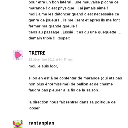
pour etre un bon latéral , une mauvaise pioche ce
marange ! c est physique , j ai jamais aimé !
moi j aime les défoncer quand c est necessaire ce
genre de joueurs , ils me lisent et apres ils me font
fermer ma grande gueule !
tiens au passage , jussié , t es qu une quequette …
demain triplé !!! :super:
TRETRE
12 décembre 2012 at 9 h 54 min
moi, je suis Igor,
si on en est à se contenter de marange (qui ets pas
non plus énormissime) de bellion et de chalmé
faudra pas pleurer à la fin de la saison
la direction nous fait rentrer dans sa politique de
looser
rantanplan