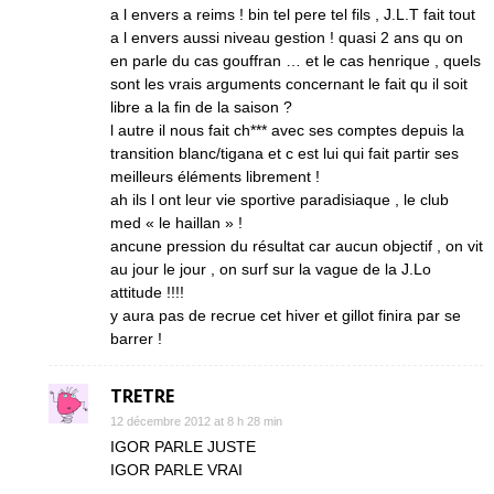
a l envers a reims ! bin tel pere tel fils , J.L.T fait tout
a l envers aussi niveau gestion ! quasi 2 ans qu on
en parle du cas gouffran … et le cas henrique , quels
sont les vrais arguments concernant le fait qu il soit
libre a la fin de la saison ?
l autre il nous fait ch*** avec ses comptes depuis la
transition blanc/tigana et c est lui qui fait partir ses
meilleurs éléments librement !
ah ils l ont leur vie sportive paradisiaque , le club
med « le haillan » !
ancune pression du résultat car aucun objectif , on vit
au jour le jour , on surf sur la vague de la J.Lo
attitude !!!!
y aura pas de recrue cet hiver et gillot finira par se
barrer !
TRETRE
12 décembre 2012 at 8 h 28 min
IGOR PARLE JUSTE
IGOR PARLE VRAI