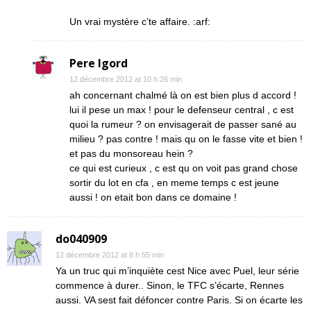
Un vrai mystère c’te affaire. :arf:
Pere Igord
12 décembre 2012 at 10 h 26 min
ah concernant chalmé là on est bien plus d accord !
lui il pese un max ! pour le defenseur central , c est
quoi la rumeur ? on envisagerait de passer sané au
milieu ? pas contre ! mais qu on le fasse vite et bien !
et pas du monsoreau hein ?
ce qui est curieux , c est qu on voit pas grand chose
sortir du lot en cfa , en meme temps c est jeune
aussi ! on etait bon dans ce domaine !
do040909
12 décembre 2012 at 8 h 55 min
Ya un truc qui m’inquiète cest Nice avec Puel, leur série
commence à durer.. Sinon, le TFC s’écarte, Rennes
aussi. VA sest fait défoncer contre Paris. Si on écarte les