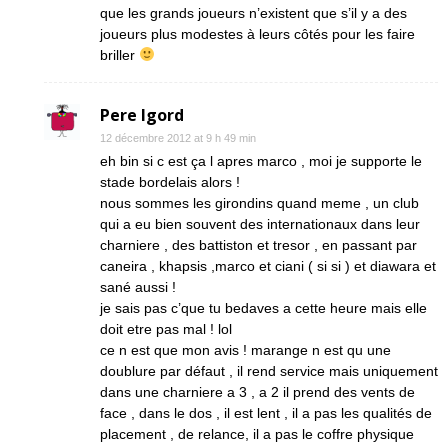
que les grands joueurs n’existent que s’il y a des
joueurs plus modestes à leurs côtés pour les faire
briller
Pere Igord
12 décembre 2012 at 9 h 49 min
eh bin si c est ça l apres marco , moi je supporte le
stade bordelais alors !
nous sommes les girondins quand meme , un club
qui a eu bien souvent des internationaux dans leur
charniere , des battiston et tresor , en passant par
caneira , khapsis ,marco et ciani ( si si ) et diawara et
sané aussi !
je sais pas c’que tu bedaves a cette heure mais elle
doit etre pas mal ! lol
ce n est que mon avis ! marange n est qu une
doublure par défaut , il rend service mais uniquement
dans une charniere a 3 , a 2 il prend des vents de
face , dans le dos , il est lent , il a pas les qualités de
placement , de relance, il a pas le coffre physique