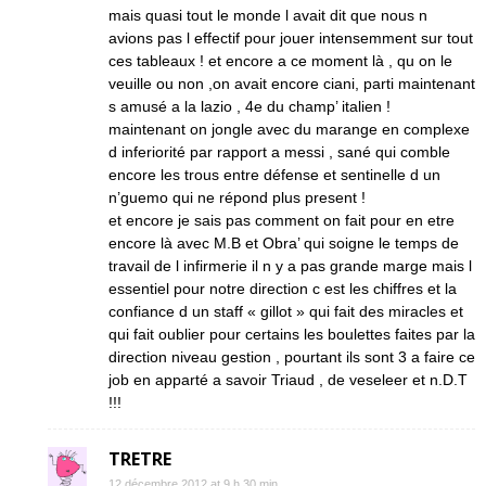
mais quasi tout le monde l avait dit que nous n
avions pas l effectif pour jouer intensemment sur tout
ces tableaux ! et encore a ce moment là , qu on le
veuille ou non ,on avait encore ciani, parti maintenant
s amusé a la lazio , 4e du champ’ italien !
maintenant on jongle avec du marange en complexe
d inferiorité par rapport a messi , sané qui comble
encore les trous entre défense et sentinelle d un
n’guemo qui ne répond plus present !
et encore je sais pas comment on fait pour en etre
encore là avec M.B et Obra’ qui soigne le temps de
travail de l infirmerie il n y a pas grande marge mais l
essentiel pour notre direction c est les chiffres et la
confiance d un staff « gillot » qui fait des miracles et
qui fait oublier pour certains les boulettes faites par la
direction niveau gestion , pourtant ils sont 3 a faire ce
job en apparté a savoir Triaud , de veseleer et n.D.T
!!!
TRETRE
12 décembre 2012 at 9 h 30 min