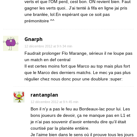
verts et que l’OM perd, cest bon. ON revient bien. Faut
gagner les verts quoi.. J’ai tenté à fifa en ligne jai pris
une branlée, lol.En espérant que ce soit pas
prémonitoire ^^
Gnarph
12 décembre 2012 at 9 h 34 min
Faudrait prolonger Flo Marange, sérieux il ne loupe pas
un match en def central
Il est certes moins fort que Marco au top mais plus fort
que le Marco des derniers matchs. Le mec ya pas plus
régulier chez nous donc pour une doublure :super:
rantanplan
12 décembre 2012 at 9 h 45 min
Bon il n’y a pas le feu au Bordeaux-lac pour lui. Les
bons joueurs de devoir, ça ne manque pas en L1 et
je n’ai pas souvenir d’avoir entendu dire qu’il était
courtisé par la planète entière.
Je l’aime bien dans le sens où il prouve tous les jours