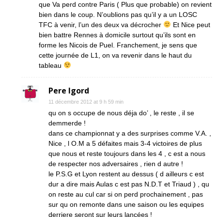
que Va perd contre Paris ( Plus que probable) on revient
bien dans le coup. N’oublions pas qu’il y a un LOSC
TFC à venir, l’un des deux va décrocher
Et Nice peut
bien battre Rennes à domicile surtout qu’ils sont en
forme les Nicois de Puel. Franchement, je sens que
cette journée de L1, on va revenir dans le haut du
tableau
Pere Igord
11 décembre 2012 at 9 h 59 min
qu on s occupe de nous déja do’ , le reste , il se
demmerde !
dans ce championnat y a des surprises comme V.A. ,
Nice , l O.M a 5 défaites mais 3-4 victoires de plus
que nous et reste toujours dans les 4 , c est a nous
de respecter nos adversaires , rien d autre !
le P.S.G et Lyon restent au dessus ( d ailleurs c est
dur a dire mais Aulas c est pas N.D.T et Triaud ) , qu
on reste au cul car si on perd prochainement , pas
sur qu on remonte dans une saison ou les equipes
derriere seront sur leurs lancées !