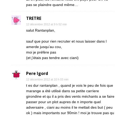
pas se plaindre quand même…
TRETRE
12 décembre 2012 at 9 h 52 min
salut Rantanplan,
sauf que pour rien recruter et nous laisser dans l
amerde jusqu’au cou,
moi je préfère pas
(et j’étais pas tendre avec ciani)
Pere Igord
12 décembre 2012 at 10 h 03 min
t es dur rantanplan , quand je vois le peu de fois que
marange a été utilisé dans sa petite carriere
girondine et qu il a pris des vents méchants a se faire
passer pour un plot aupres de n importe quel
adversaire , ciani au moins il te mettait des but ( peu
ok ) mais importants sur 90min ! moi je trouve pas qu