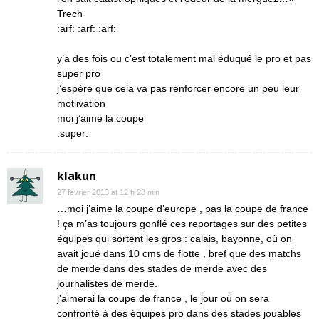
Trech
:arf: :arf: :arf:
y’a des fois ou c’est totalement mal éduqué le pro et pas
super pro
j’espère que cela va pas renforcer encore un peu leur
motiivation
moi j’aime la coupe
:super:
klakun
27 février 2013 at 12 h 28 min
…moi j’aime la coupe d’europe , pas la coupe de france
! ça m’as toujours gonflé ces reportages sur des petites
équipes qui sortent les gros : calais, bayonne, où on
avait joué dans 10 cms de flotte , bref que des matchs
de merde dans des stades de merde avec des
journalistes de merde.
j’aimerai la coupe de france , le jour où on sera
confronté à des équipes pro dans des stades jouables