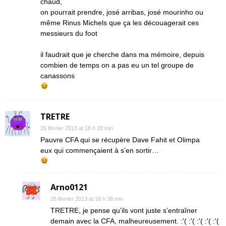
chaud,
on pourrait prendre, josé arribas, josé mourinho ou
même Rinus Michels que ça les découagerait ces
messieurs du foot
il faudrait que je cherche dans ma mémoire, depuis
combien de temps on a pas eu un tel groupe de
canassons
TRETRE
26 février 2013 at 18 h 28 min
Pauvre CFA qui se récupère Dave Fahit et Olimpa
eux qui commençaient à s’en sortir…
Arno0121
26 février 2013 at 18 h 38 min
TRETRE, je pense qu’ils vont juste s’entraîner
demain avec la CFA, malheureusement. :'( :'( :'( :'( :'(