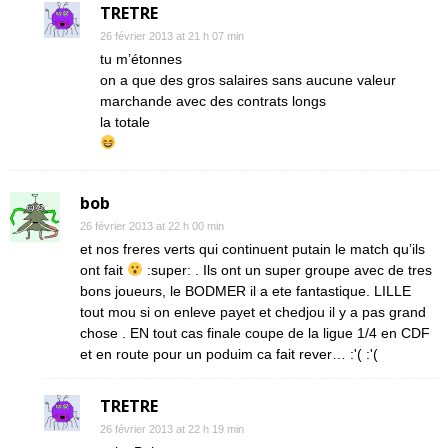
TRETRE
26 février 2013 at 21 h 07 min
tu m’étonnes
on a que des gros salaires sans aucune valeur
marchande avec des contrats longs
la totale
bob
26 février 2013 at 22 h 00 min
et nos freres verts qui continuent putain le match qu’ils
ont fait
:super: . Ils ont un super groupe avec de tres
bons joueurs, le BODMER il a ete fantastique. LILLE
tout mou si on enleve payet et chedjou il y a pas grand
chose . EN tout cas finale coupe de la ligue 1/4 en CDF
et en route pour un poduim ca fait rever… :'( :'(
TRETRE
26 février 2013 at 22 h 19 min