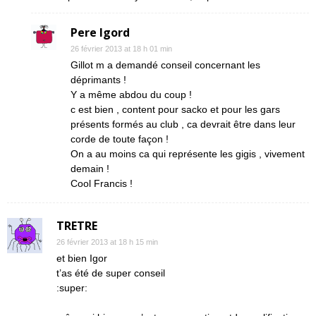
Pere Igord
26 février 2013 at 18 h 01 min
Gillot m a demandé conseil concernant les
déprimants !
Y a même abdou du coup !
c est bien , content pour sacko et pour les gars
présents formés au club , ca devrait être dans leur
corde de toute façon !
On a au moins ca qui représente les gigis , vivement
demain !
Cool Francis !
TRETRE
26 février 2013 at 18 h 15 min
et bien Igor
t’as été de super conseil
:super: