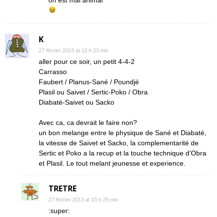
on est mal animal
K
27 février 2013 at 10 h 23 min
aller pour ce soir, un petit 4-4-2
Carrasso
Faubert / Planus-Sané / Poundjé
Plasil ou Saivet / Sertic-Poko / Obra
Diabaté-Saivet ou Sacko
Avec ca, ca devrait le faire non?
un bon melange entre le physique de Sané et Diabaté,
la vitesse de Saivet et Sacko, la complementarité de
Sertic et Poko a la recup et la touche technique d’Obra
et Plasil. Le tout melant jeunesse et experience.
TRETRE
27 février 2013 at 10 h 29 min
:super: