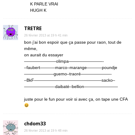
K PARLE VRAI
HUGH K
TRETRE
26 février 2013 at 19 h 41 min
bon j’ai bon espoir que ça passe pour raon, tout de
même,
on aurait du essayer
———————–olimpa————————-
–faubert———–marco–marange———–poundje
———————guemo–traoré———————-
–BkF————————————————sacko–
———————-daibaté–bellion————————
juste pour le fun pour voir si avec ça, on tape une CFA
chdom33
26 février 2013 at 19 h 48 min