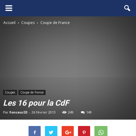
FCGB.net
Accueil
Coupes
Coupe de France
Coupes
Coupe de France
Les 16 pour la CdF
Par
Fonceur33
-
26 février 2013
249
149