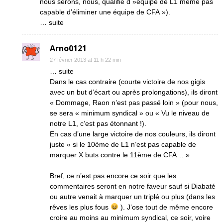
nous serons, nous, qualifié d »équipe de L1 même pas
capable d’éliminer une équipe de CFA »).
… suite
Arno0121
27 février 2013 at 11 h 22 min
… suite
Dans le cas contraire (courte victoire de nos gigis
avec un but d’écart ou après prolongations), ils diront
« Dommage, Raon n’est pas passé loin » (pour nous,
se sera « minimum syndical » ou « Vu le niveau de
notre L1, c’est pas étonnant !).
En cas d’une large victoire de nos couleurs, ils diront
juste « si le 10ème de L1 n’est pas capable de
marquer X buts contre le 11ème de CFA… »
Bref, ce n’est pas encore ce soir que les
commentaires seront en notre faveur sauf si Diabaté
ou autre venait à marquer un triplé ou plus (dans les
rêves les plus fous
). J’ose tout de même encore
croire au moins au minimum syndical, ce soir, voire