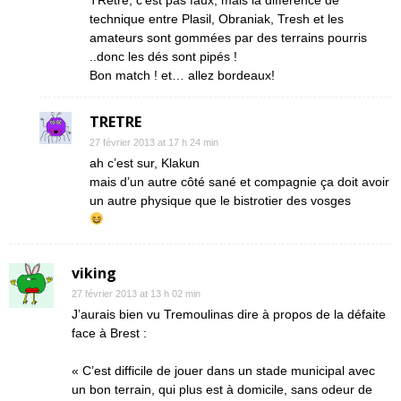
TRetre, c’est pas faux, mais la différence de
technique entre Plasil, Obraniak, Tresh et les
amateurs sont gommées par des terrains pourris
..donc les dés sont pipés !
Bon match ! et… allez bordeaux!
TRETRE
27 février 2013 at 17 h 24 min
ah c’est sur, Klakun
mais d’un autre côté sané et compagnie ça doit avoir
un autre physique que le bistrotier des vosges
viking
27 février 2013 at 13 h 02 min
J’aurais bien vu Tremoulinas dire à propos de la défaite
face à Brest :
« C’est difficile de jouer dans un stade municipal avec
un bon terrain, qui plus est à domicile, sans odeur de