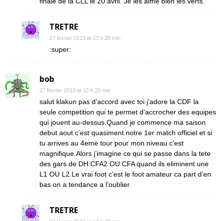
finale de la CLL le 20 avril. Je les aime bien les verts.
TRETRE
27 février 2013 at 13 h 28 min
:super:
bob
27 février 2013 at 13 h 20 min
salut klakun pas d’accord avec toi j’adore la CDF la
seule competition qui te permet d’accrocher des equipes
qui jouent au-dessus.Quand je commence ma saison
debut aout c’est quasiment notre 1er match officiel et si
tu arrives au 4eme tour pour mon niveau c’est
magnifique.Alors j’imagine ce qui se passe dans la tete
des gars de DH CFA2 OU CFA quand ils eliminent une
L1 OU L2.Le vrai foot c’est le foot amateur ca part d’en
bas on a tendance a l’oublier
TRETRE