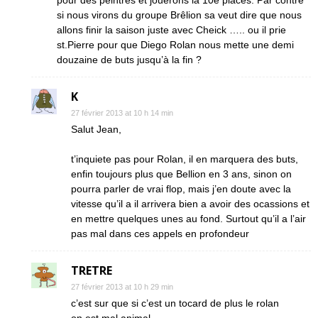
pour des peintres et jouerons la 10e places. Par contre
si nous virons du groupe Brêlion sa veut dire que nous
allons finir la saison juste avec Cheick ….. ou il prie
st.Pierre pour que Diego Rolan nous mette une demi
douzaine de buts jusqu’à la fin ?
K
27 février 2013 at 10 h 14 min
Salut Jean,
t’inquiete pas pour Rolan, il en marquera des buts,
enfin toujours plus que Bellion en 3 ans, sinon on
pourra parler de vrai flop, mais j’en doute avec la
vitesse qu’il a il arrivera bien a avoir des ocassions et
en mettre quelques unes au fond. Surtout qu’il a l’air
pas mal dans ces appels en profondeur
TRETRE
27 février 2013 at 10 h 29 min
c’est sur que si c’est un tocard de plus le rolan