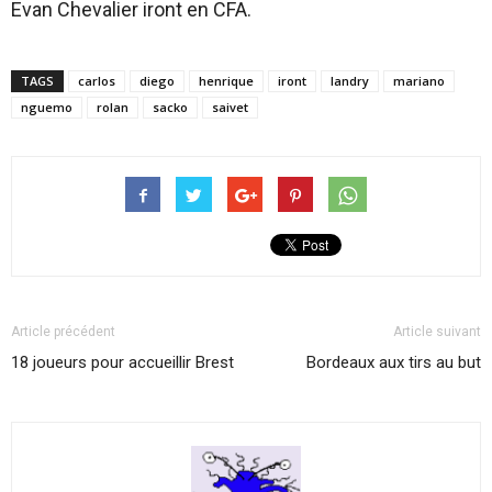
Evan Chevalier iront en CFA.
TAGS
carlos
diego
henrique
iront
landry
mariano
nguemo
rolan
sacko
saivet
Article précédent
Article suivant
18 joueurs pour accueillir Brest
Bordeaux aux tirs au but