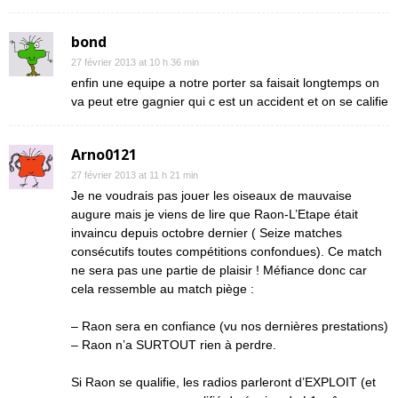
bond
27 février 2013 at 10 h 36 min
enfin une equipe a notre porter sa faisait longtemps on
va peut etre gagnier qui c est un accident et on se califie
Arno0121
27 février 2013 at 11 h 21 min
Je ne voudrais pas jouer les oiseaux de mauvaise
augure mais je viens de lire que Raon-L’Etape était
invaincu depuis octobre dernier ( Seize matches
consécutifs toutes compétitions confondues). Ce match
ne sera pas une partie de plaisir ! Méfiance donc car
cela ressemble au match piège :
– Raon sera en confiance (vu nos dernières prestations)
– Raon n’a SURTOUT rien à perdre.
Si Raon se qualifie, les radios parleront d’EXPLOIT (et