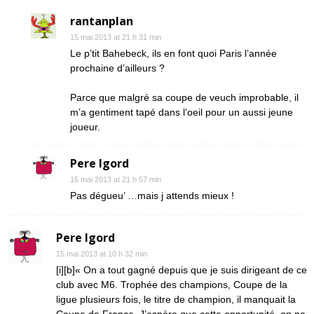
rantanplan
15 mai 2013 at 21 h 31 min
Le p’tit Bahebeck, ils en font quoi Paris l’année
prochaine d’ailleurs ?
Parce que malgré sa coupe de veuch improbable, il
m’a gentiment tapé dans l’oeil pour un aussi jeune
joueur.
Pere Igord
15 mai 2013 at 21 h 57 min
Pas dégueu’ …mais j attends mieux !
Pere Igord
15 mai 2013 at 10 h 32 min
[i][b]« On a tout gagné depuis que je suis dirigeant de ce
club avec M6. Trophée des champions, Coupe de la
ligue plusieurs fois, le titre de champion, il manquait la