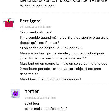
MERCI MONSIEUR CARRASSO POUR CETTE FINALE
:super: :super: :super:
Pere Igord
15 mai 2013 at 8 h 13 min
Si souvent critiqué ?
Il me semble quand même qu’ il y a eu bien pire au gigis
depuis qu’ il est là hélas !
Si on parlait de bellion , d »Fbk par ex ?
Mais y a un truc qui me saoule , comment fait on pour
jouer Toute une saison une periode sur 2 ?
Mais tant qu on gagne la finale en se servant d une des
2 meilleure periode , ca me va car l objectif est pres
desormais !
Mais Ouai , merci pour tout la carrass !
TRETRE
15 mai 2013 at 8 h 17 min
salut Igor
ouais mais eux c’est mérité