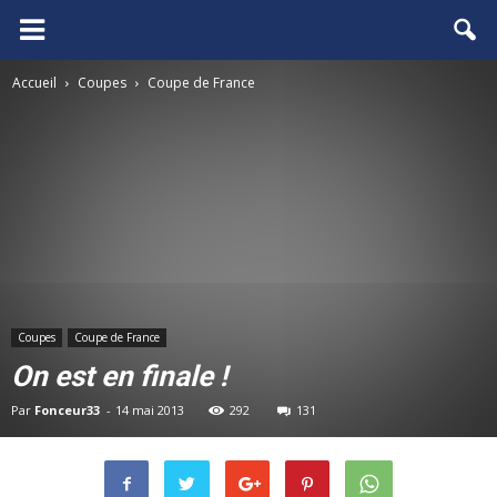
FCGB.net
Accueil
Coupes
Coupe de France
Coupes
Coupe de France
On est en finale !
Par
Fonceur33
-
14 mai 2013
292
131