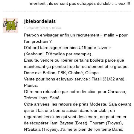
meritent , ils se sont pas echappés du club …. eux !!!
jblebordelais
15 mai 2013 at 9 h 10 min
Peut-on envisager enfin un recrutement « malin » pour
l’an prochain ?
D’abord faire signer certains U19 pour l’avenir
(Kaabouni, D’Ameilda par exemple).
Ensuite, vendre ou libérer certains boulets parce que
maintenant ça plombe trop le recrutement et le groupe.
Donc exit Bellion, FBK, Chalmé, Olimpa.
Vente pour bons et loyaux service : Plasil (31/32 ans),
Planus.
Offre non refusable par notre direction pour Carrasso,
Trémoulinas, Sané.
Côté arrivées, les retours de prêts Modeste, Sala devant
qui ont fait une bonne saison dans leur club ; en
regardant les clubs qui vont descendre, on peut tenter
de récupérer l’ami Baysse (Brest), Thuram (Troyes),
N’Sakala (Troyes). J’aimerai bien de l’on tente Danic