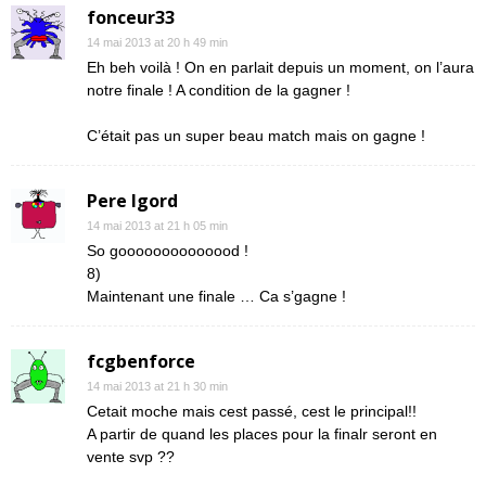
fonceur33
14 mai 2013 at 20 h 49 min
Eh beh voilà ! On en parlait depuis un moment, on l’aura
notre finale ! A condition de la gagner !
C’était pas un super beau match mais on gagne !
Pere Igord
14 mai 2013 at 21 h 05 min
So goooooooooooood !
8)
Maintenant une finale … Ca s’gagne !
fcgbenforce
14 mai 2013 at 21 h 30 min
Cetait moche mais cest passé, cest le principal!!
A partir de quand les places pour la finalr seront en
vente svp ??