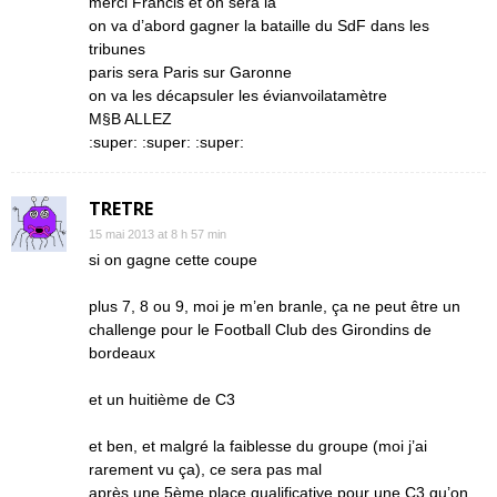
merci Francis et on sera là
on va d’abord gagner la bataille du SdF dans les
tribunes
paris sera Paris sur Garonne
on va les décapsuler les évianvoilatamètre
M§B ALLEZ
:super: :super: :super:
TRETRE
15 mai 2013 at 8 h 57 min
si on gagne cette coupe
plus 7, 8 ou 9, moi je m’en branle, ça ne peut être un
challenge pour le Football Club des Girondins de
bordeaux
et un huitième de C3
et ben, et malgré la faiblesse du groupe (moi j’ai
rarement vu ça), ce sera pas mal
après une 5ème place qualificative pour une C3 qu’on