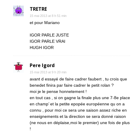
TRETRE
15 mai 2013 at 8 h 51 min
et pour Mariano
IGOR PARLE JUSTE
IGOR PARLE VRAI
HUGH IGOR
Pere Igord
15 mai 2013 at 9 h 20 min
avant d essayé de faire cadrer faubert , tu crois que
benedet finira par faire cadrer le petit rolan ?
moi je le pense honnetement !
en tout cas , si on gagne la finale plus une 7-8e place
en champ’ et la petite epopée européenne qu on a
connu , pour moi ce sera une saison assez riche en
enseignements et la direction se sera donné raison
(ne nous en déplaise,moi le premier) une fois de plus
!