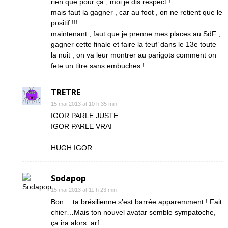
rien que pour ça , moi je dis respect !
mais faut la gagner , car au foot , on ne retient que le
positif !!!
maintenant , faut que je prenne mes places au SdF ,
gagner cette finale et faire la teuf’ dans le 13e toute
la nuit , on va leur montrer au parigots comment on
fete un titre sans embuches !
TRETRE
15 mai 2013 at 10 h 35 min
IGOR PARLE JUSTE
IGOR PARLE VRAI
HUGH IGOR
Sodapop
15 mai 2013 at 11 h 23 min
Bon… ta brésilienne s’est barrée apparemment ! Fait
chier…Mais ton nouvel avatar semble sympatoche,
ça ira alors :arf: