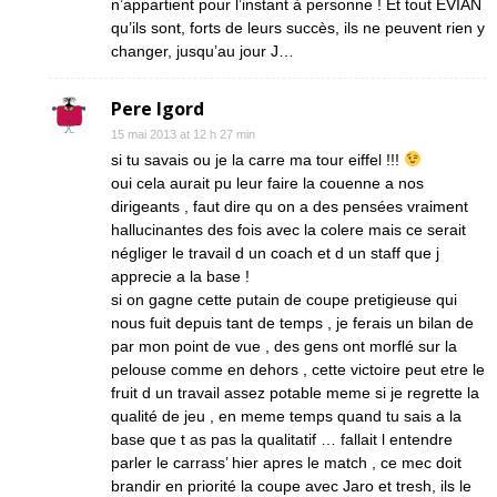
n’appartient pour l’instant à personne ! Et tout EVIAN
qu’ils sont, forts de leurs succès, ils ne peuvent rien y
changer, jusqu’au jour J…
Pere Igord
15 mai 2013 at 12 h 27 min
si tu savais ou je la carre ma tour eiffel !!!
oui cela aurait pu leur faire la couenne a nos
dirigeants , faut dire qu on a des pensées vraiment
hallucinantes des fois avec la colere mais ce serait
négliger le travail d un coach et d un staff que j
apprecie a la base !
si on gagne cette putain de coupe pretigieuse qui
nous fuit depuis tant de temps , je ferais un bilan de
par mon point de vue , des gens ont morflé sur la
pelouse comme en dehors , cette victoire peut etre le
fruit d un travail assez potable meme si je regrette la
qualité de jeu , en meme temps quand tu sais a la
base que t as pas la qualitatif … fallait l entendre
parler le carrass’ hier apres le match , ce mec doit
brandir en priorité la coupe avec Jaro et tresh, ils le