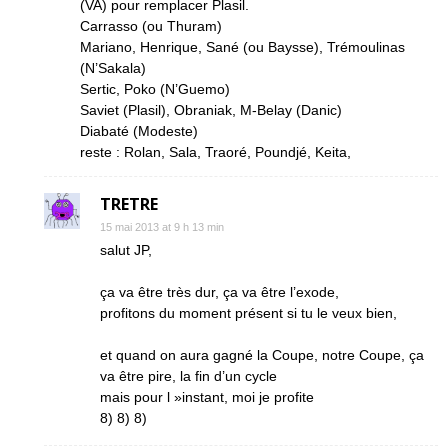
(VA) pour remplacer Plasil.
Carrasso (ou Thuram)
Mariano, Henrique, Sané (ou Baysse), Trémoulinas
(N’Sakala)
Sertic, Poko (N’Guemo)
Saviet (Plasil), Obraniak, M-Belay (Danic)
Diabaté (Modeste)
reste : Rolan, Sala, Traoré, Poundjé, Keita,
TRETRE
15 mai 2013 at 9 h 13 min
salut JP,
ça va être très dur, ça va être l’exode,
profitons du moment présent si tu le veux bien,
et quand on aura gagné la Coupe, notre Coupe, ça
va être pire, la fin d’un cycle
mais pour l »instant, moi je profite
8) 8) 8)