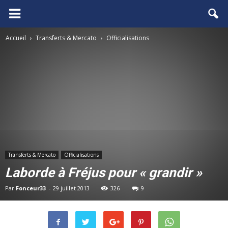
FCGB.net
Accueil
Transferts & Mercato
Officialisations
Transferts & Mercato
Officialisations
Laborde à Fréjus pour « grandir »
Par
Fonceur33
-
29 juillet 2013
326
9