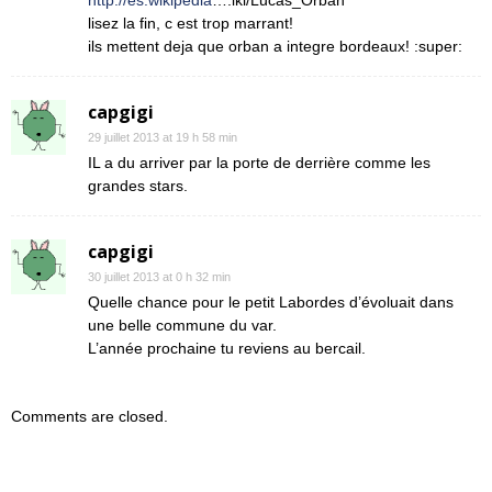
http://es.wikipedia
….iki/Lucas_Orbán
lisez la fin, c est trop marrant!
ils mettent deja que orban a integre bordeaux! :super:
capgigi
29 juillet 2013 at 19 h 58 min
IL a du arriver par la porte de derrière comme les
grandes stars.
capgigi
30 juillet 2013 at 0 h 32 min
Quelle chance pour le petit Labordes d’évoluait dans
une belle commune du var.
L’année prochaine tu reviens au bercail.
Comments are closed.