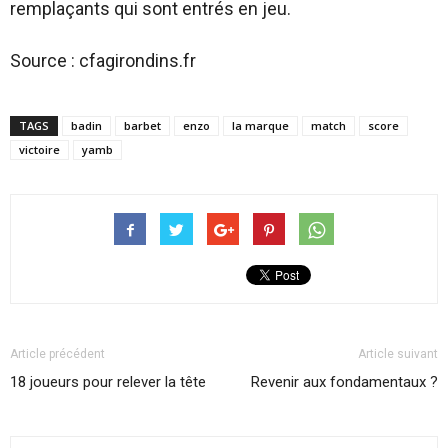
remplaçants qui sont entrés en jeu.
Source : cfagirondins.fr
TAGS
badin
barbet
enzo
la marque
match
score
victoire
yamb
Article précédent
Article suivant
18 joueurs pour relever la tête
Revenir aux fondamentaux ?