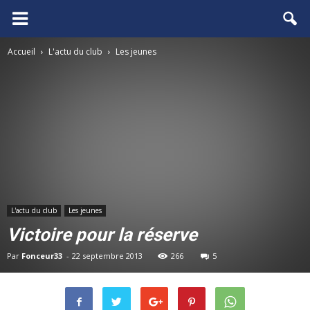
FCGB.net
Accueil
L'actu du club
Les jeunes
L'actu du club
Les jeunes
Victoire pour la réserve
Par
Fonceur33
-
22 septembre 2013
266
5