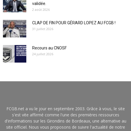
validée.
2 août 2026
CLAP DE FIN POUR GÉRARD LOPEZ AU FCGB !
31 juillet 2026
Recours au CNOSF
24 juillet 2026
FCGB.net a vu le jour en septembre 2003. Grâce à vous, le site
s'est vite affirmé comme l'une des premières ressources
d'informations sur les Girondins de Bordeaux, une alternative au
site officiel. Nous vous proposons de suivre l'actualité de notre