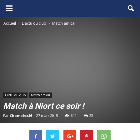
FCGB.net
Accueil
L'actu du club
Match amical
L'actu du club
Match amical
Match à Niort ce soir !
Par
Chamalex86
-
27 mars 2015
644
23