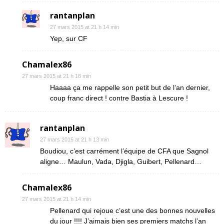
rantanplan
27 mars 2015 at 21 h 14 min
Yep, sur CF
Chamalex86
27 mars 2015 at 21 h 18 min
Haaaa ça me rappelle son petit but de l’an dernier,
coup franc direct ! contre Bastia à Lescure !
rantanplan
27 mars 2015 at 21 h 13 min
Boudiou, c’est carrément l’équipe de CFA que Sagnol
aligne… Maulun, Vada, Djigla, Guibert, Pellenard…
Chamalex86
27 mars 2015 at 21 h 14 min
Pellenard qui rejoue c’est une des bonnes nouvelles
du jour !!!! J’aimais bien ses premiers matchs l’an