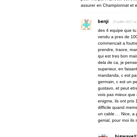
assurer en Championnat et 
benji
23 juillet 2017 a
des 4 equipe que tu c
vendu a pres de 100 
commencait a foutre
prendre, traore, ma
qui est tres bon mai
dela de ca, je pens
superieur, en faisant
mandanda, c est pas 
germain, c est un p
gustavo, et peut etr
vois pas mieux que 
enigme, ils ont pris
difficile quand meme,
un cable…. Nice, a p
genial, pour moi ils
bigwave3