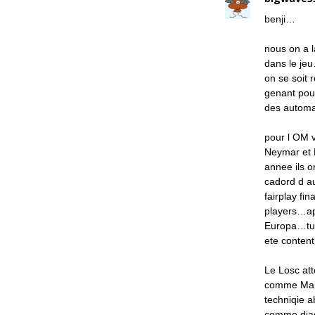
benji…
nous on a 
dans le jeu
on se soit 
genant pou
des autom
pour l OM 
Neymar et 
annee ils o
cadord d au
fairplay fin
players…apr
Europa…tu v
ete conten
Le Losc att
comme Maia
techniqie 
comme djadj