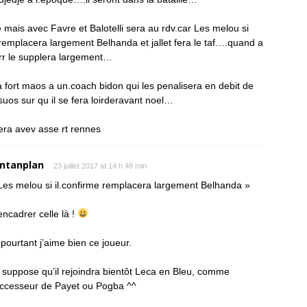
 mais avec Favre et Balotelli sera au rdv.car Les melou si
 remplacera largement Belhanda et jallet fera le taf….quand a
rr le supplera largement…
ra fort maos a un.coach bidon qui les penalisera en debit de
suos sur qu il se fera loirderavant noel…
tera avev asse rt rennes
ntanplan
23 juillet 2017 at 14 h 46 min
Les melou si il.confirme remplacera largement Belhanda »
encadrer celle là !
 pourtant j’aime bien ce joueur.
 suppose qu’il rejoindra bientôt Leca en Bleu, comme
ccesseur de Payet ou Pogba ^^