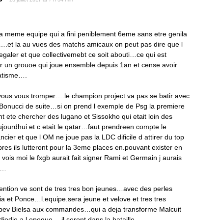
la meme equipe qui a fini peniblement 6eme sans etre genila
….et la au vues des matchs amicaux on peut pas dire que l
regaler et que collectivemebt ce soit abouti…ce qui est
r un grouoe qui joue ensemble depuis 1an et cense avoir
atisme….
vous vous tromper….le champion project va pas se batir avec
Bonucci de suite…si on prend l exemple de Psg la premiere
nt ete chercher des lugano et Sissokho qui etait loin des
jourdhui et c etait le qatar…faut prendreen compte le
ancier et que l OM ne joue pas la LDC dificile d attirer du top
es ils lutteront pour la 3eme places en.pouvant exister en
ois moi le fxgb aurait fait signer Rami et Germain j aurais
t…
ention ve sont de tres tres bon jeunes…avec des perles
 et Ponce…l.equipe.sera jeune et velove et tres tres
abev Bielsa aux commandes…qui a deja transforme Malcuit
edje a l.epoque….il seront dans la bataille…