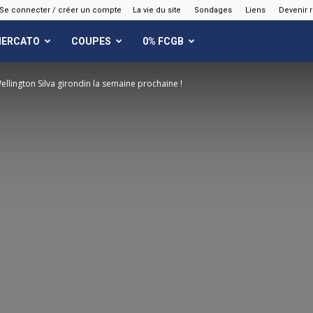
Se connecter / créer un compte
La vie du site
Sondages
Liens
Devenir 
ERCATO
COUPES
0% FCGB
ellington Silva girondin la semaine prochaine !