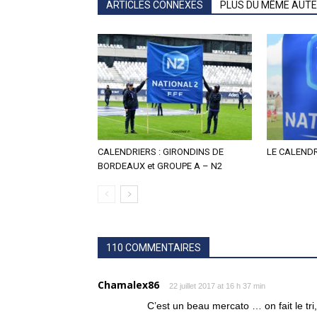
ARTICLES CONNEXES
PLUS DU MÊME AUT
CALENDRIERS : GIRONDINS DE
LE CALENDR
BORDEAUX et GROUPE A – N2
110 COMMENTAIRES
Chamalex86
22 juillet 2017 at 16 h 37 min
C’est un beau mercato … on fait le tr