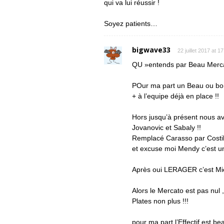
qui va lui réussir !
Soyez patients…
bigwave33
22 juillet 2017 at 1
QU »entends par Beau Merc
POur ma part un Beau ou bon
+ à l’equipe déjà en place !!
Hors jusqu’à présent nous avo
Jovanovic et Sabaly !!
Remplacé Carasso par Costil
et excuse moi Mendy c’est un
Après oui LERAGER c’est Mie
Alors le Mercato est pas nul
Plates non plus !!!
pour ma part l’Effectif est b