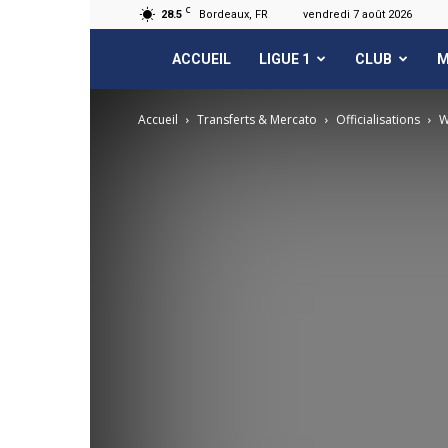
C
28.5
Bordeaux, FR
vendredi 7 août 2026
FCGB.net
ACCUEIL
LIGUE 1
CLUB
M
Accueil
Transferts & Mercato
Officialisations
W