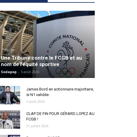
Une Tribune contre le FCGB et au
nom de l’équité sportive
Sodapop
-
5 août 2026
James Bord en actionnaire majoritaire,
si N1 validée.
2 août 2026
CLAP DE FIN POUR GÉRARD LOPEZ AU
FCGB !
31 juillet 2026