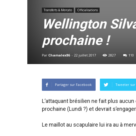
Transferts & Mercato
Officialisations
Wellington Silv
prochaine !
Par
Chamalex86
-
22 juillet 2017
2827
110
Partager sur Facebook
Tweeter sur 
L’attaquant brésilien ne fait plus aucun
prochaine (Lundi ?) et devrait s’engager
Le maillot au scapulaire lui ira au à mer