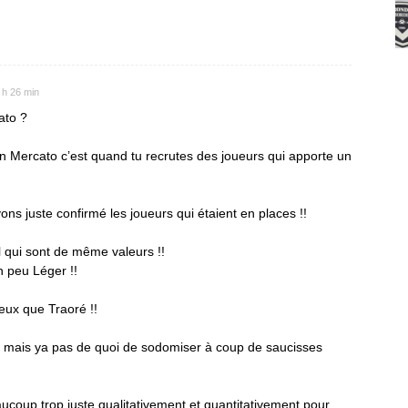
7 h 26 min
ato ?
 Mercato c’est quand tu recrutes des joueurs qui apporte un
ns juste confirmé les joueurs qui étaient en places !!
 qui sont de même valeurs !!
 peu Léger !!
ux que Traoré !!
 , mais ya pas de quoi de sodomiser à coup de saucisses
eaucoup trop juste qualitativement et quantitativement pour