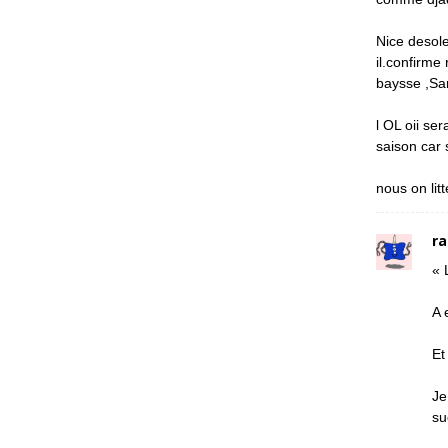
Nice desole
il.confirme
baysse ,Sa
l OL oii se
saison car 
nous on lit
ra
« 
A 
Et
Je
su