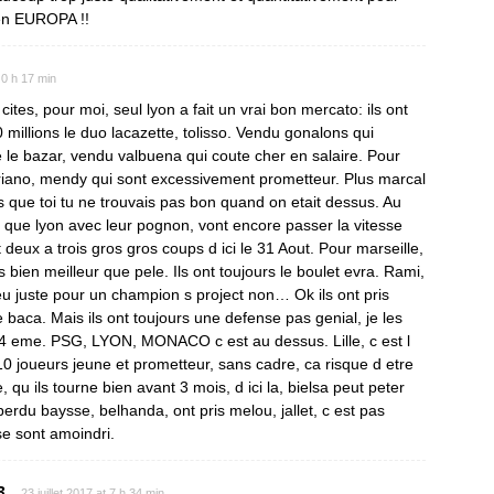
en EUROPA !!
t 0 h 17 min
ites, pour moi, seul lyon a fait un vrai bon mercato: ils ont
millions le duo lacazette, tolisso. Vendu gonalons qui
 le bazar, vendu valbuena qui coute cher en salaire. Pour
riano, mendy qui sont excessivement prometteur. Plus marcal
s que toi tu ne trouvais pas bon quand on etait dessus. Au
e que lyon avec leur pognon, vont encore passer la vitesse
 deux a trois gros gros coups d ici le 31 Aout. Pour marseille,
bien meilleur que pele. Ils ont toujours le boulet evra. Rami,
eu juste pour un champion s project non… Ok ils ont pris
e baca. Mais ils ont toujours une defense pas genial, je les
4 eme. PSG, LYON, MONACO c est au dessus. Lille, c est l
 10 joueurs jeune et prometteur, sans cadre, ca risque d etre
 qu ils tourne bien avant 3 mois, d ici la, bielsa peut peter
erdu baysse, belhanda, ont pris melou, jallet, c est pas
 se sont amoindri.
3
23 juillet 2017 at 7 h 34 min