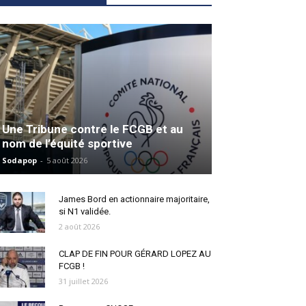
Une Tribune contre le FCGB et au
nom de l’équité sportive
Sodapop
-
5 août 2026
James Bord en actionnaire majoritaire,
si N1 validée.
2 août 2026
CLAP DE FIN POUR GÉRARD LOPEZ AU
FCGB !
31 juillet 2026