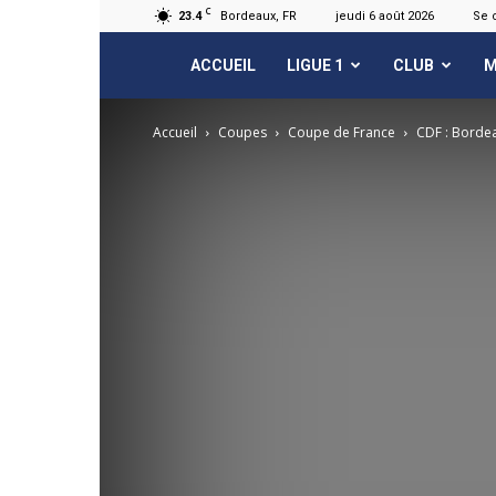
C
23.4
Bordeaux, FR
jeudi 6 août 2026
Se 
FCGB.net
ACCUEIL
LIGUE 1
CLUB
M
Accueil
Coupes
Coupe de France
CDF : Borde