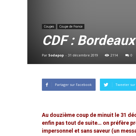
Coupes
Coupe de France
CDF : Bordeaux
Par
Sodapop
-
31 décembre 2019
2114
0
Partager sur Facebook
Tweeter sur 
Au douzième coup de minuit le 31 déc
enfin pas tout de suite… on préfère 
impersonnel et sans saveur (un messa