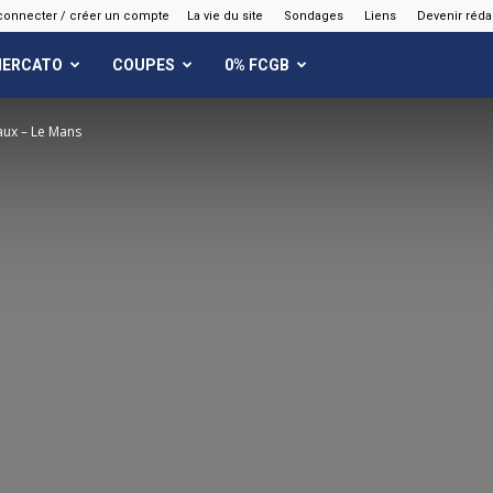
connecter / créer un compte
La vie du site
Sondages
Liens
Devenir réda
ERCATO
COUPES
0% FCGB
aux – Le Mans