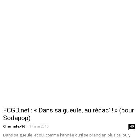
FCGB.net : « Dans sa gueule, au rédac’ ! » (pour
Sodapop)
Chamalex86
-
17 mai 2015
40
Dans sa gueule, et oui comme l'année qu'il se prend en plus ce jour,