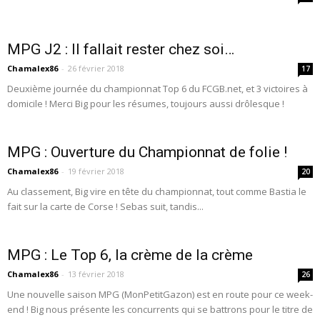
MPG J2 : Il fallait rester chez soi…
Chamalex86
-
26 février 2018
17
Deuxième journée du championnat Top 6 du FCGB.net, et 3 victoires à
domicile ! Merci Big pour les résumes, toujours aussi drôlesque !
MPG : Ouverture du Championnat de folie !
Chamalex86
-
19 février 2018
20
Au classement, Big vire en tête du championnat, tout comme Bastia le
fait sur la carte de Corse ! Sebas suit, tandis...
MPG : Le Top 6, la crème de la crème
Chamalex86
-
13 février 2018
26
Une nouvelle saison MPG (MonPetitGazon) est en route pour ce week-
end ! Big nous présente les concurrents qui se battrons pour le titre de