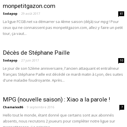
monpetitgazon.com
Sodapop
-
29 août 2017
41
La ligue FCGB.net va démarrer sa 4ème saison (déjà) sur mpg ! Pour
ceux qui ne connaissent pas monpetitgazon.com, allez y faire un petit
tour, ça vaut...
Décès de Stéphane Paille
Sodapop
-
27 juin 2017
10
Le jour de son 52ème anniversaire, l'ancien attaquant et entraîneur
français Stéphane Paille est décédé ce mardi matin à Lyon, des suites
d'une maladie foudroyante. Après...
MPG (nouvelle saison) : Xiao a la parole !
Chamalex86
-
9 septembre 2016
7
Hello tout le monde, étant donné que certains sont aux abonnés
absents, nous recrutons 2 joueurs pour compléter notre ligue sur