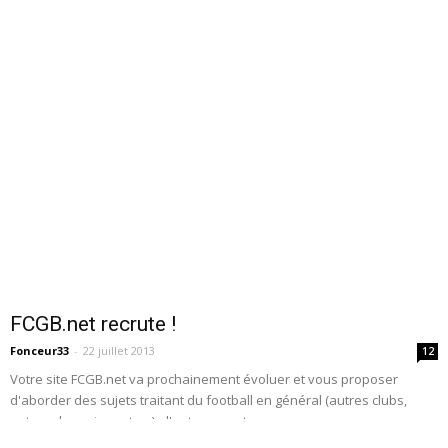
FCGB.net recrute !
Fonceur33
-
22 juillet 2013
12
Votre site FCGB.net va prochainement évoluer et vous proposer
d'aborder des sujets traitant du football en général (autres clubs,
autres championnats ...), d'autres sports...