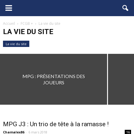
FCGB.net
Accueil
FCGB +
La vie du site
LA VIE DU SITE
La vie du site
« LES TARÉS DU MPG » PASSENT
LA SECONDE (JOURNÉE)
Chamalex86
-
20 août 2019
MPG : PRÉSENTATIONS DES
JOUEURS
MPG J3 : Un trio de tête à la ramasse !
Chamalex86
-
6 mars 2018
16