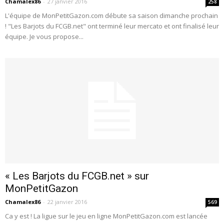
Chamalex86
-
27 janvier 2016
258
L'équipe de MonPetitGazon.com débute sa saison dimanche prochain
! "Les Barjots du FCGB.net" ont terminé leur mercato et ont finalisé leur
équipe. Je vous propose...
« Les Barjots du FCGB.net » sur
MonPetitGazon
Chamalex86
-
22 janvier 2016
569
Ca y est ! La ligue sur le jeu en ligne MonPetitGazon.com est lancée