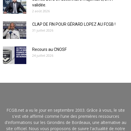
validée.
2 août 2026
CLAP DE FIN POUR GÉRARD LOPEZ AU FCGB !
31 juillet 2026
Recours au CNOSF
24 juillet 2026
FCGB.net a vu le jour en septembre 2003. Grâce à vous, le site
s'est vite affirmé comme l'une des premières ressources
d'informations sur les Girondins de Bordeaux, une alternative au
site officiel. Nous vous proposons de suivre l'actualité de notre