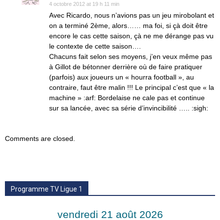
4 octobre 2012 at 19 h 11 min
Avec Ricardo, nous n’avions pas un jeu mirobolant et
on a terminé 2ème, alors…… ma foi, si çà doit être
encore le cas cette saison, çà ne me dérange pas vu
le contexte de cette saison….
Chacuns fait selon ses moyens, j’en veux même pas
à Gillot de bétonner derrière où de faire pratiquer
(parfois) aux joueurs un « hourra football », au
contraire, faut être malin !!! Le principal c’est que « la
machine » :arf: Bordelaise ne cale pas et continue
sur sa lancée, avec sa série d’invincibilité ….. :sigh:
Comments are closed.
Programme TV Ligue 1