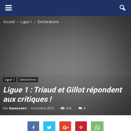
FCGB.net
Accueil
Ligue 1
Déclarations
Ligue 1
Déclarations
Ligue 1 : Triaud et Gillot répondent
aux critiques !
Par
Kawasakii
-
4 octobre 2012
224
4