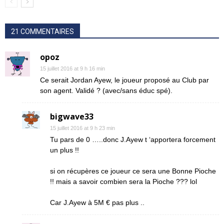
21 COMMENTAIRES
opoz
15 juillet 2016 at 9 h 16 min
Ce serait Jordan Ayew, le joueur proposé au Club par
son agent. Validé ? (avec/sans éduc spé).
bigwave33
15 juillet 2016 at 9 h 23 min
Tu pars de 0 …..donc J.Ayew t ‘apportera forcement
un plus !!
si on récupères ce joueur ce sera une Bonne Pioche
!! mais a savoir combien sera la Pioche ??? lol
Car J.Ayew à 5M € pas plus ..