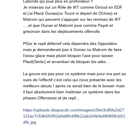
Laborde qui joue plus en profondeur !!
Je miserais sur un Rôle de IKT comme Giroud en EDF
et j’ai Placé Ounas(ou Touré si départ de OUnas) et
Malcom qui peuvent s’appuyer sur les remises de IKT
….et que Ounas et Malcom joue comme Payet et
griezman dans les déplacements offensifs.
POur le repli défensif cela dépendra des Opposition
mais je demanderais pas à Ounas ou Malcom de faire
l’essui glace mais plutot bloquer l’axe pour laisser
Plasil(Sertic) et arrambari de bloquer les ailes …
La gouve est pas pour ce système mais pour ma part au
vues de l’effectif c’est celui qui nous présente avec les
meilleurs atouts ! après ce serait bien de le bosser mais
il faut absolument bien maîtriser ce système dans les
phases Offensives et de repli…
https://uploads.disquscdn.com/images/c56e3c85fe2d27
121ec7c53b592f62a0af6fc68fb11ab2e0b4e680868cb51
d8c.jpg