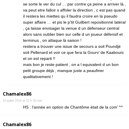
se sorte le ver du cul … par contre ça peine a arriver là ,
va peut etre falloir s affoler la direction , c est pas quand
il restera les miettes qu il faudra croire en la pseudo
super affaire … et pis le p’tit Guilbert repositionné latéral
, ça laisse envisager la venue d un défenseur central
alors sans oublier bien sur celle d un joueur défensif et
terminus , on attaque là saison !
restera a trouver une issue de secours a soit Poundjé
soit Pellenard et voir ce que fera la Gourv’ de Kaabouni
et on est reparti !!
mais bon je reste patient , on a l equivalent d un bon
petit groupe déjà , manque juste a peaufiner
qualitativement !
Chamalex86
15 juillet 2016 at 12 h 30 min
HS : l’année en option de Chantôme était de la com’ ^^
Chamalex86