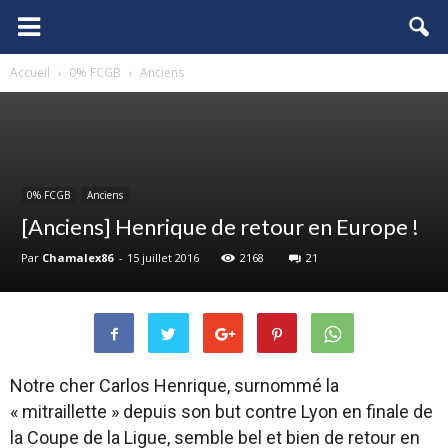
FCGB.net
Accueil
0% FCGB
Anciens
0% FCGB
Anciens
[Anciens] Henrique de retour en Europe !
Par
Chamalex86
-
15 juillet 2016
2168
21
Notre cher Carlos Henrique, surnommé la
« mitraillette » depuis son but contre Lyon en finale de
la Coupe de la Ligue, semble bel et bien de retour en