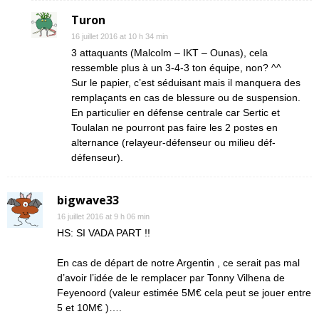
Turon
16 juillet 2016 at 10 h 34 min
3 attaquants (Malcolm – IKT – Ounas), cela
ressemble plus à un 3-4-3 ton équipe, non? ^^
Sur le papier, c’est séduisant mais il manquera des
remplaçants en cas de blessure ou de suspension.
En particulier en défense centrale car Sertic et
Toulalan ne pourront pas faire les 2 postes en
alternance (relayeur-défenseur ou milieu déf-
défenseur).
bigwave33
16 juillet 2016 at 9 h 06 min
HS: SI VADA PART !!
En cas de départ de notre Argentin , ce serait pas mal
d’avoir l’idée de le remplacer par Tonny Vilhena de
Feyenoord (valeur estimée 5M€ cela peut se jouer entre
5 et 10M€ )….