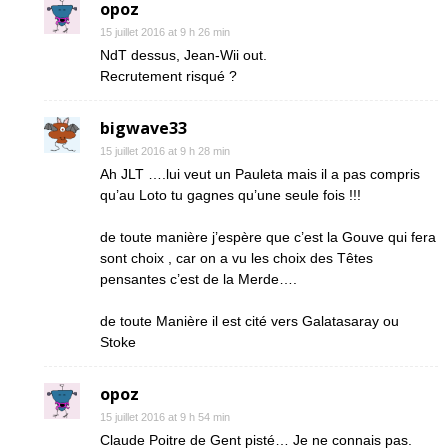
opoz
15 juillet 2016 at 9 h 26 min
NdT dessus, Jean-Wii out.
Recrutement risqué ?
bigwave33
15 juillet 2016 at 9 h 28 min
Ah JLT ….lui veut un Pauleta mais il a pas compris
qu’au Loto tu gagnes qu’une seule fois !!!
de toute manière j’espère que c’est la Gouve qui fera
sont choix , car on a vu les choix des Têtes
pensantes c’est de la Merde….
de toute Manière il est cité vers Galatasaray ou
Stoke
opoz
15 juillet 2016 at 9 h 54 min
Claude Poitre de Gent pisté… Je ne connais pas.