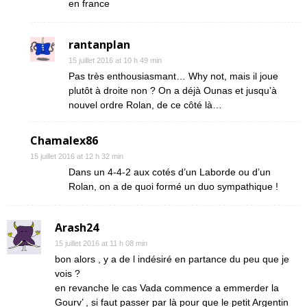
en france
rantanplan
15 juillet 2016 at 10 h 49 min
Pas très enthousiasmant… Why not, mais il joue
plutôt à droite non ? On a déjà Ounas et jusqu’à
nouvel ordre Rolan, de ce côté là…
Chamalex86
15 juillet 2016 at 12 h 32 min
Dans un 4-4-2 aux cotés d’un Laborde ou d’un
Rolan, on a de quoi formé un duo sympathique !
Arash24
15 juillet 2016 at 11 h 08 min
bon alors , y a de l indésiré en partance du peu que je
vois ?
en revanche le cas Vada commence a emmerder la
Gourv’ , si faut passer par là pour que le petit Argentin