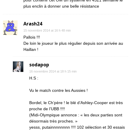
pour contenir cet OM un système en 4321 semaine le
plus enclin à donner une belle résistance
Arash24
15 novembre 2014 at 16 h 48 min
Pallois !!!
De loin le joueur le plus régulier depuis son arrivée au
Haillan !
sodapop
16 novembre 2014 at 18 h 15 min
H.S :
Vu le match contre les Aussies !
Bordel, le Ch’père ! le blé d’Ashley-Cooper est très
proche de l’UBB !!!!
(Midi-Olympique annonce : « les deux parties sont
désormais très proches. »
yesss, putainnnnnnnn !!!! 102 sélection et 30 essais