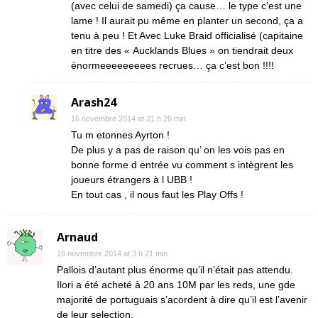
(avec celui de samedi) ça cause… le type c’est une
lame ! Il aurait pu même en planter un second, ça a
tenu à peu ! Et Avec Luke Braid officialisé (capitaine
en titre des « Aucklands Blues » on tiendrait deux
énormeeeeeeeees recrues… ça c’est bon !!!!
Arash24
16 novembre 2014 at 21 h 26 min
Tu m etonnes Ayrton !
De plus y a pas de raison qu’ on les vois pas en
bonne forme d entrée vu comment s intègrent les
joueurs étrangers à l UBB !
En tout cas , il nous faut les Play Offs !
Arnaud
16 novembre 2014 at 3 h 21 min
Pallois d’autant plus énorme qu’il n’était pas attendu.
Ilori a été acheté à 20 ans 10M par les reds, une gde
majorité de portuguais s’acordent à dire qu’il est l’avenir
de leur selection.