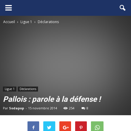
FCGB.net
Accueil
Ligue 1
Déclarations
Ligue 1
Déclarations
Pallois : parole à la défense !
Par
Sodapop
-
15 novembre 2014
254
8