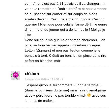
connaître, c’est pas à 31 balais qu’il va changer… il
va nous remettre de l’ordre derrière et nous amener
sa puissance sur corner et sur coups de pieds
arrêtés devant. C’est une arme pour nous. c’est un
guerrier ! Rien que pour cela je l’aime déjà ! le genre
d’homme et de joueur qui a de la moelle ! Moi ça je
kiffe…
Donc oui pour ma gueule c’est mon chouchou… en
plus, sa tronche me rappelle un certain collègue
Letton (Zigmars) et non pas Teuton comme je le
pensais à tord. C’était un bon, lui, un pince sans rire
et fort en binoche. mdr
ch'dom
4 septembre 2016 at 17 h 57 min
J’espère qu’on le surnommera « Igor le terrible »
(dans le bon sens du terme) sans faire d’amalgame
avec « père Igord, le pas terrible » mdr
avec ses
lunettes de cador…