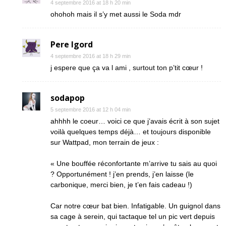
4 septembre 2016 at 18 h 20 min
ohohoh mais il s’y met aussi le Soda mdr
Pere Igord
4 septembre 2016 at 18 h 29 min
j espere que ça va l ami , surtout ton p’tit cœur !
sodapop
5 septembre 2016 at 12 h 04 min
ahhhh le coeur… voici ce que j’avais écrit à son sujet
voilà quelques temps déjà… et toujours disponible
sur Wattpad, mon terrain de jeux :
« Une bouffée réconfortante m’arrive tu sais au quoi
? Opportunément ! j’en prends, j’en laisse (le
carbonique, merci bien, je t’en fais cadeau !)
Car notre cœur bat bien. Infatigable. Un guignol dans
sa cage à serein, qui tactaque tel un pic vert depuis