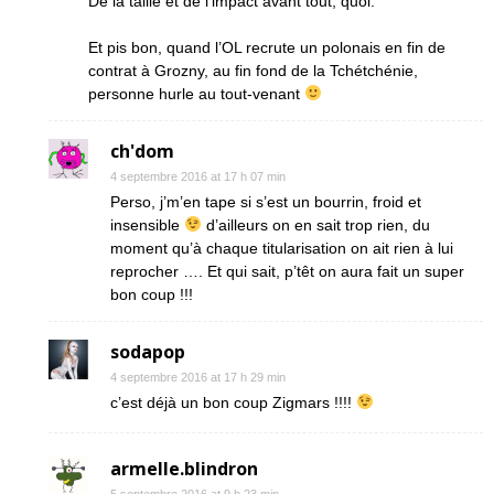
De la taille et de l’impact avant tout, quoi.
Et pis bon, quand l’OL recrute un polonais en fin de
contrat à Grozny, au fin fond de la Tchétchénie,
personne hurle au tout-venant
ch'dom
4 septembre 2016 at 17 h 07 min
Perso, j’m’en tape si s’est un bourrin, froid et
insensible
d’ailleurs on en sait trop rien, du
moment qu’à chaque titularisation on ait rien à lui
reprocher …. Et qui sait, p’têt on aura fait un super
bon coup !!!
sodapop
4 septembre 2016 at 17 h 29 min
c’est déjà un bon coup Zigmars !!!!
armelle.blindron