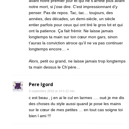
avant notre premier jour et qui ne s’arrête plus avant
notre mort, si j’ose dire. C’est impressionnant d’y
penser. Pas de repos. Tac, tac… toujours, des
années, des décades, un demi-siècle, un siècle
entier parfois pour ceux qui ont tiré le gros lot et qui
ont la patience. Ça fait frémir. Ne laisse jamais
longtemps ta main sur ton cœur mon gars, sinon
t’auras la conviction atroce qu’il ne va pas continuer
longtemps encore… »
Alors, petit ou grand, ne laisse jamais trop longtemps
ta main dessus le Ch’père…
Pere Igord
5 septembre 2016 at 14 h 22 min
c est beau , j en ai le cul en larmes …. oué je me dis
des choses du style aussi quand je pose les mains
sur le cœur de mes petites … en tout cas soigne toi
bien l ami !!!