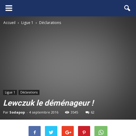
FCGB.net
Accueil
Ligue 1
Déclarations
Ligue 1
Déclarations
Lewczuk le déménageur !
Par
Sodapop
-
4 septembre 2016
3545
62