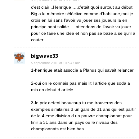
5 septembre 2016 at 9 h 23 min
c’est clair ..Henrique ….c’etait quoi surtout au début
Big a la mémoire séléctive comme d’habitude,moi je
crois en lui sans l’avoir vu jouer ses joueurs la en
principe sont solide…..attendons de l’avoir vu jouer
pour ce faire une idéé et non pas se bazé a se qu’il a
couter….
bigwave33
5 septembre 2016 at 10 h 47 min
1-henrique etait associe a Planus qui savait relancer
2-oui on le connais pas mais lit l article que soda a
mis en debut d article….
3-le prix defeni beaucoup tu me trouveras des
exemples similaires d un gars de 31 ans qui est partir
de la 4 eme division d un pauvre championnat pour
finir a 31 ans dans un pays ou le niveau des
championnats est bien bas…..