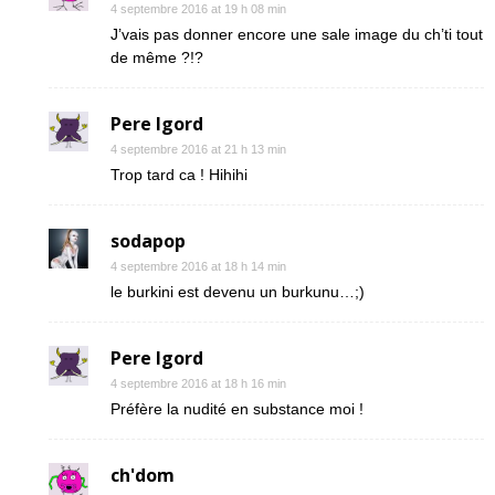
4 septembre 2016 at 19 h 08 min
J’vais pas donner encore une sale image du ch’ti tout
de même ?!?
Pere Igord
4 septembre 2016 at 21 h 13 min
Trop tard ca ! Hihihi
sodapop
4 septembre 2016 at 18 h 14 min
le burkini est devenu un burkunu…;)
Pere Igord
4 septembre 2016 at 18 h 16 min
Préfère la nudité en substance moi !
ch'dom