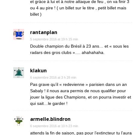
et gràce à lui et à notre attaque de feu , on va finir 3
ou 4 au pire ! ( un billet sur le titre , petit billet mais
billet )
rantanplan
5 septembre 2016 at 19 h 15 min
Double champion du Brésil à 23 ans… et « sous les
radars des gros clubs »…. ahahahaha.
klakun
6 septembre 2016 at 3 h 28 min
Pas grave qu’il « redevienne » parisien dans un an
Sabaly ! il nous aura permis de nous qualifier pour
jouer la ligue des Champions, et on pourra investir et
qui sait…le garder !
armelle.blindron
6 septembre 2016 at 10 h 23 min
attends la fin de saison, pas pour l’extincteur tu l’aura