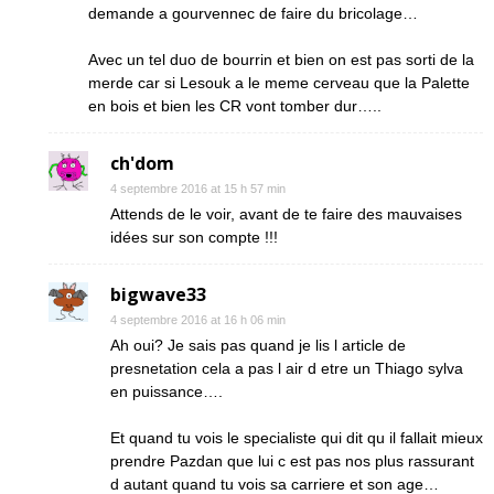
demande a gourvennec de faire du bricolage…
Avec un tel duo de bourrin et bien on est pas sorti de la
merde car si Lesouk a le meme cerveau que la Palette
en bois et bien les CR vont tomber dur…..
ch'dom
4 septembre 2016 at 15 h 57 min
Attends de le voir, avant de te faire des mauvaises
idées sur son compte !!!
bigwave33
4 septembre 2016 at 16 h 06 min
Ah oui? Je sais pas quand je lis l article de
presnetation cela a pas l air d etre un Thiago sylva
en puissance….
Et quand tu vois le specialiste qui dit qu il fallait mieux
prendre Pazdan que lui c est pas nos plus rassurant
d autant quand tu vois sa carriere et son age…