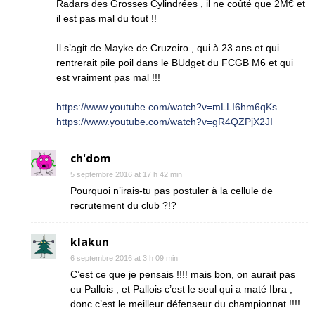
Radars des Grosses Cylindrées , il ne coûté que 2M€ et
il est pas mal du tout !!
Il s’agit de Mayke de Cruzeiro , qui à 23 ans et qui
rentrerait pile poil dans le BUdget du FCGB M6 et qui
est vraiment pas mal !!!
https://www.youtube.com/watch?v=mLLI6hm6qKs
https://www.youtube.com/watch?v=gR4QZPjX2JI
ch'dom
5 septembre 2016 at 17 h 42 min
Pourquoi n’irais-tu pas postuler à la cellule de
recrutement du club ?!?
klakun
6 septembre 2016 at 3 h 09 min
C’est ce que je pensais !!!! mais bon, on aurait pas
eu Pallois , et Pallois c’est le seul qui a maté Ibra ,
donc c’est le meilleur défenseur du championnat !!!!