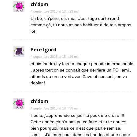
ch'dom
4 septembre 2016 at 18 h 23 min
Eh bé, ch’père, dis-moi, c’est l’âge qui te rend
comme çà, tu nous as pas habituer à de tels propos
lol
Pere Igord
4 septembre 2016 at 18 h 29 min
et bin faudra t y faire a chaque periode internationale
, apres tout on se connaît que derriere un PC l ami ,
attends qu on se voit avec Xave et consort , on va
rigoler !
ch'dom
4 septembre 2016 at 18 h 38 min
Houlà, j’appréhende ce jour tu peux me croire !!!
Cette année çà n’a pas pu ce faire et tu te doutes
bien pourquoi, mais ce n’est que partie remise,
l’ami… J’ai mon couz dans les Landes et une soeur