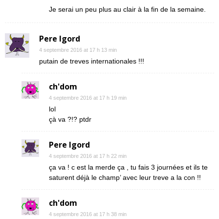
Je serai un peu plus au clair à la fin de la semaine.
Pere Igord
4 septembre 2016 at 17 h 13 min
putain de treves internationales !!!
ch'dom
4 septembre 2016 at 17 h 19 min
lol
çà va ?!? ptdr
Pere Igord
4 septembre 2016 at 17 h 22 min
ça va ! c est la merde ça , tu fais 3 journées et ils te
saturent déjà le champ’ avec leur treve a la con !!
ch'dom
4 septembre 2016 at 17 h 38 min