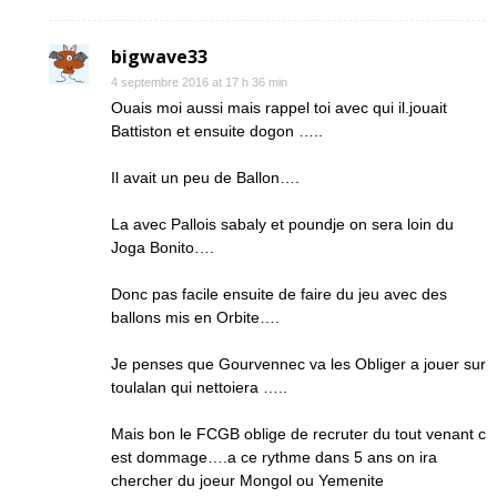
bigwave33
4 septembre 2016 at 17 h 36 min
Ouais moi aussi mais rappel toi avec qui il.jouait
Battiston et ensuite dogon …..
Il avait un peu de Ballon….
La avec Pallois sabaly et poundje on sera loin du
Joga Bonito….
Donc pas facile ensuite de faire du jeu avec des
ballons mis en Orbite….
Je penses que Gourvennec va les Obliger a jouer sur
toulalan qui nettoiera …..
Mais bon le FCGB oblige de recruter du tout venant c
est dommage….a ce rythme dans 5 ans on ira
chercher du joeur Mongol ou Yemenite