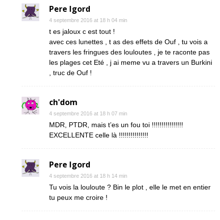
Pere Igord
4 septembre 2016 at 18 h 04 min
t es jaloux c est tout !
avec ces lunettes , t as des effets de Ouf , tu vois a
travers les fringues des louloutes , je te raconte pas
les plages cet Eté , j ai meme vu a travers un Burkini
, truc de Ouf !
ch'dom
4 septembre 2016 at 18 h 07 min
MDR, PTDR, mais t’es un fou toi !!!!!!!!!!!!!!!!
EXCELLENTE celle là !!!!!!!!!!!!!!!
Pere Igord
4 septembre 2016 at 18 h 14 min
Tu vois la louloute ? Bin le plot , elle le met en entier
tu peux me croire !