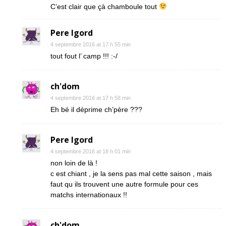
C’est clair que çà chamboule tout
Pere Igord
4 septembre 2016 at 17 h 55 min
tout fout l’ camp !!! :-/
ch'dom
4 septembre 2016 at 17 h 58 min
Eh bé il déprime ch’père ???
Pere Igord
4 septembre 2016 at 18 h 01 min
non loin de là !
c est chiant , je la sens pas mal cette saison , mais
faut qu ils trouvent une autre formule pour ces
matchs internationaux !!
ch'dom