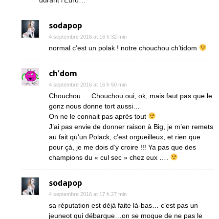
durant l’Euro…
sodapop
4 septembre 2016 at 16 h 32 min
normal c’est un polak ! notre chouchou ch’tidom
ch'dom
4 septembre 2016 at 16 h 50 min
Chouchou…. Chouchou oui, ok, mais faut pas que le
gonz nous donne tort aussi…
On ne le connait pas après tout
J’ai pas envie de donner raison à Big, je m’en remets
au fait qu’un Polack, c’est orgueilleux, et rien que
pour çà, je me dois d’y croire !!! Ya pas que des
champions du « cul sec » chez eux ….
sodapop
4 septembre 2016 at 17 h 27 min
sa réputation est déjà faite là-bas… c’est pas un
jeuneot qui débarque…on se moque de ne pas le