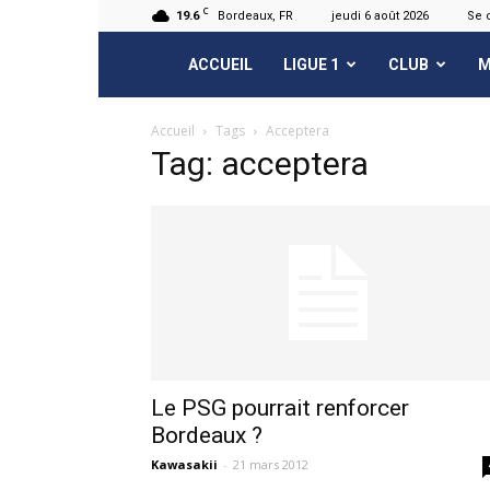
C
19.6
Bordeaux, FR
jeudi 6 août 2026
Se 
FCGB.net
ACCUEIL
LIGUE 1
CLUB
M
Accueil
Tags
Acceptera
Tag: acceptera
Le PSG pourrait renforcer
Bordeaux ?
Kawasakii
-
21 mars 2012