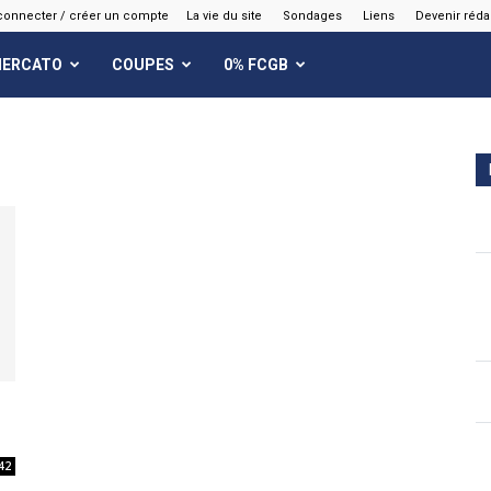
connecter / créer un compte
La vie du site
Sondages
Liens
Devenir réda
ERCATO
COUPES
0% FCGB
42