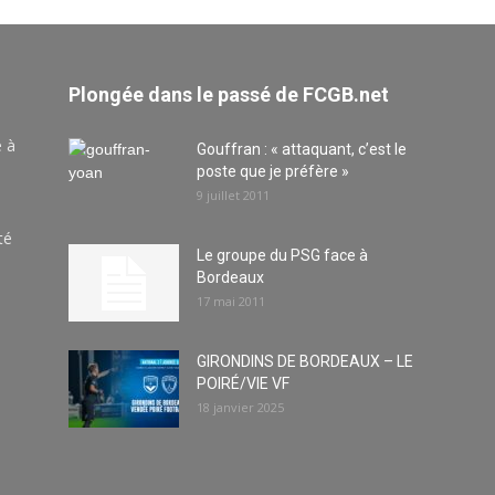
Plongée dans le passé de FCGB.net
e à
Gouffran : « attaquant, c’est le
poste que je préfère »
9 juillet 2011
té
Le groupe du PSG face à
Bordeaux
17 mai 2011
GIRONDINS DE BORDEAUX – LE
POIRÉ/VIE VF
18 janvier 2025