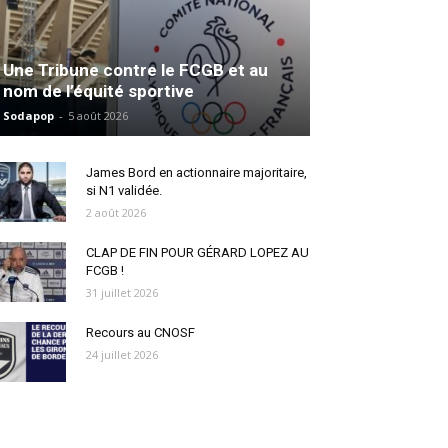
Une Tribune contre le FCGB et au
nom de l’équité sportive
Sodapop
-
5 août 2026
James Bord en actionnaire majoritaire,
si N1 validée.
2 août 2026
CLAP DE FIN POUR GÉRARD LOPEZ AU
FCGB !
31 juillet 2026
Recours au CNOSF
24 juillet 2026