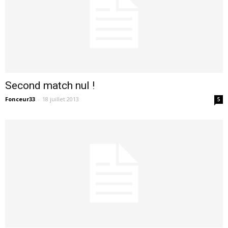
Second match nul !
Fonceur33
-
18 juillet 2013
5