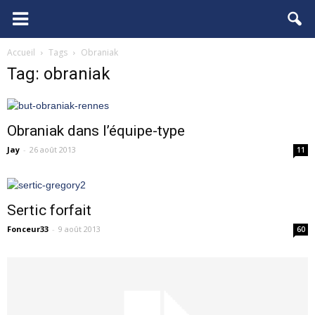
FCGB.net
Accueil
Tags
Obraniak
Tag: obraniak
Obraniak dans l’équipe-type
Jay
-
26 août 2013
11
Sertic forfait
Fonceur33
-
9 août 2013
60