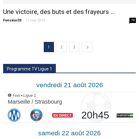
Une victoire, des buts et des frayeurs …
Fonceur33
-
11 mai 2013
74
1
2
3
Programme TV Ligue 1