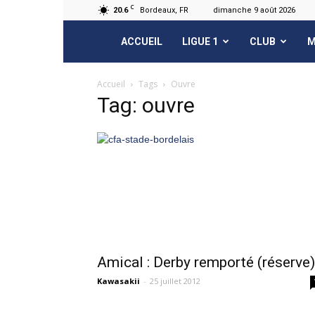
C
20.6
Bordeaux, FR
dimanche 9 août 2026
FCGB.net
ACCUEIL
LIGUE 1
CLUB
M
Accueil
Tags
Ouvre
Tag: ouvre
Amical : Derby remporté (réserve)
Kawasakii
-
25 juillet 2012