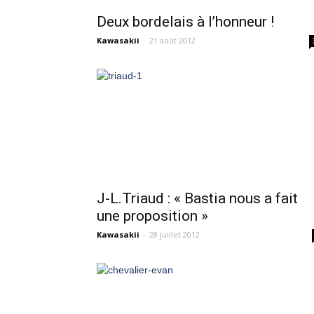
Deux bordelais à l’honneur !
Kawasakii
-
21 août 2012
J-L.Triaud : « Bastia nous a fait
une proposition »
Kawasakii
-
28 juillet 2012