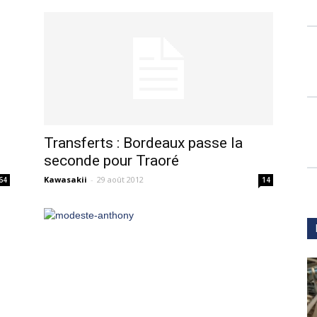
Transferts : Bordeaux passe la
seconde pour Traoré
Kawasakii
-
29 août 2012
64
14