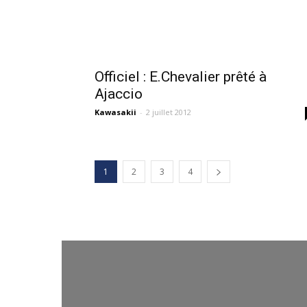
Officiel : E.Chevalier prêté à
Ajaccio
Kawasakii
-
2 juillet 2012
1
2
3
4