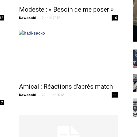
Modeste : « Besoin de me poser »
Kawasakii
-
2 août 2012
32
16
Amical : Réactions d’après match
Kawasakii
-
22 juillet 2012
11
7