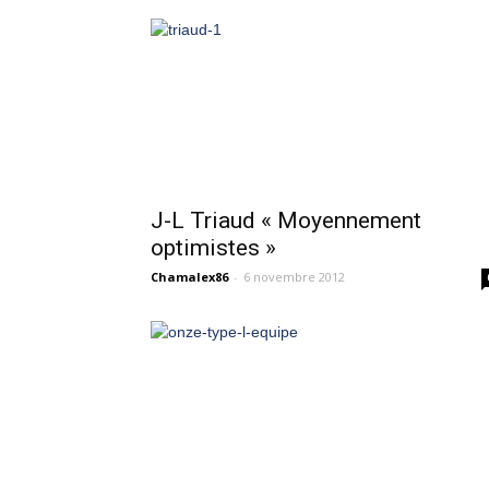
J-L Triaud « Moyennement
optimistes »
Chamalex86
-
6 novembre 2012