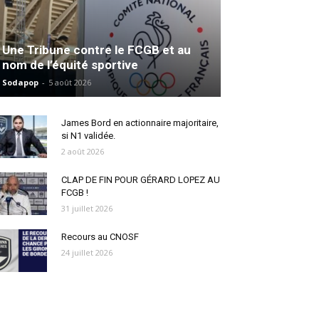
Une Tribune contre le FCGB et au
nom de l’équité sportive
Sodapop
-
5 août 2026
James Bord en actionnaire majoritaire,
si N1 validée.
2 août 2026
CLAP DE FIN POUR GÉRARD LOPEZ AU
FCGB !
31 juillet 2026
Recours au CNOSF
24 juillet 2026