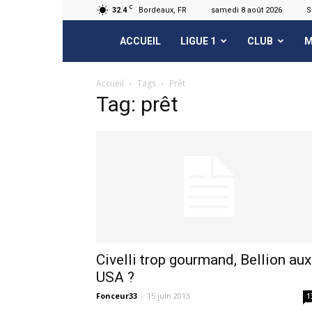
C
32.4
Bordeaux, FR
samedi 8 août 2026
S
FCGB.net
ACCUEIL
LIGUE 1
CLUB
M
Accueil
Tags
Prêt
Tag: prêt
Civelli trop gourmand, Bellion aux
USA ?
Fonceur33
-
15 juin 2013
1