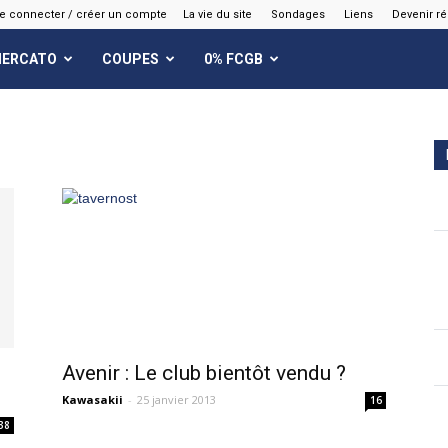
e connecter / créer un compte
La vie du site
Sondages
Liens
Devenir r
ERCATO
COUPES
0% FCGB
Avenir : Le club bientôt vendu ?
Kawasakii
-
25 janvier 2013
16
38