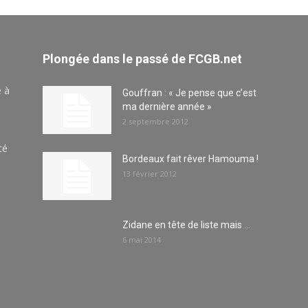
Plongée dans le passé de FCGB.net
e à
Gouffran : « Je pense que c’est
ma dernière année »
2 septembre 2012
té
Bordeaux fait rêver Hamouma !
13 février 2012
Zidane en tête de liste mais …
6 mai 2014