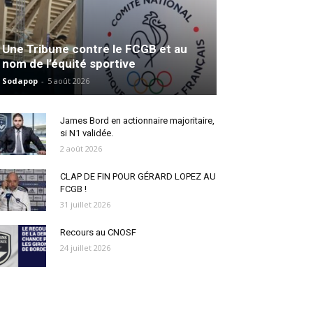
Une Tribune contre le FCGB et au
nom de l’équité sportive
Sodapop
-
5 août 2026
James Bord en actionnaire majoritaire,
si N1 validée.
2 août 2026
CLAP DE FIN POUR GÉRARD LOPEZ AU
FCGB !
31 juillet 2026
Recours au CNOSF
24 juillet 2026