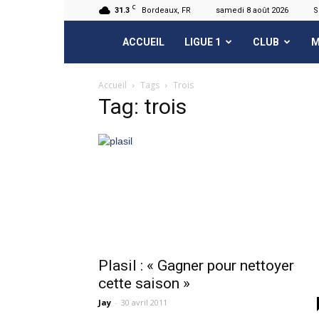
C
31.3
Bordeaux, FR
samedi 8 août 2026
S
FCGB.net
ACCUEIL
LIGUE 1
CLUB
M
Accueil
Tags
Trois
Tag: trois
Plasil : « Gagner pour nettoyer
cette saison »
Jay
-
30 avril 2011