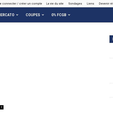
e connecter / créer un compte
La vie du site
Sondages
Liens
Devenir r
ERCATO
COUPES
0% FCGB
1