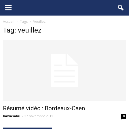
FCGB.net
Accueil
Tags
Veuillez
Tag: veuillez
Résumé vidéo : Bordeaux-Caen
Kawasakii
-
27 novembre 2011
0