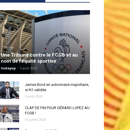
Une Tribune contre le FCGB et au
nom de l’équité sportive
Sodapop
-
5 août 2026
James Bord en actionnaire majoritaire,
si N1 validée.
2 août 2026
CLAP DE FIN POUR GÉRARD LOPEZ AU
FCGB !
31 juillet 2026