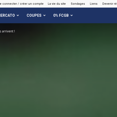
e connecter / créer un compte
La vie du site
Sondages
Liens
Devenir r
ERCATO
COUPES
0% FCGB
 arrivent !