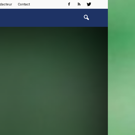
édacteur
Contact