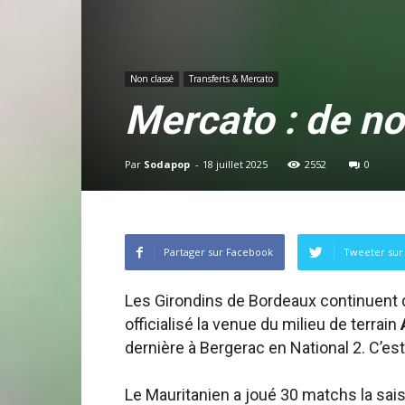
Non classé
Transferts & Mercato
Mercato : de no
Par
Sodapop
-
18 juillet 2025
2552
0
Partager sur Facebook
Tweeter sur 
Les Girondins de Bordeaux continuent d
officialisé la venue du milieu de terrain
dernière à Bergerac en National 2. C’est
Le Mauritanien a joué 30 matchs la sai