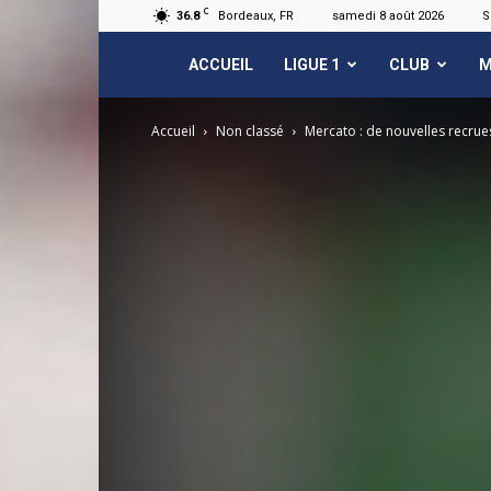
C
36.8
Bordeaux, FR
samedi 8 août 2026
S
FCGB.net
ACCUEIL
LIGUE 1
CLUB
M
Accueil
Non classé
Mercato : de nouvelles recrues