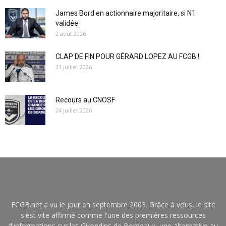
James Bord en actionnaire majoritaire, si N1
validée.
2 août 2026
CLAP DE FIN POUR GÉRARD LOPEZ AU FCGB !
31 juillet 2026
Recours au CNOSF
24 juillet 2026
FCGB.net a vu le jour en septembre 2003. Grâce à vous, le site
s'est vite affirmé comme l'une des premières ressources
d'informations sur les Girondins de Bordeaux, une alternative au