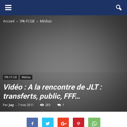
FCGB.net
Accueil
0% FCGB
Médias
0% FCGB
Médias
Vidéo : A la rencontre de JLT :
transferts, public, FFF…
Par
Jay
-
7 mai 2011
283
1