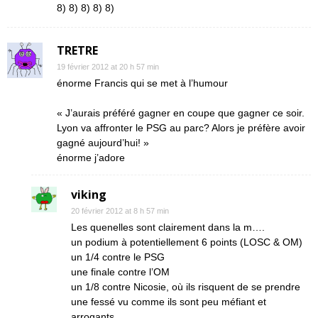
8) 8) 8) 8) 8)
TRETRE
19 février 2012 at 20 h 57 min
énorme Francis qui se met à l’humour
« J’aurais préféré gagner en coupe que gagner ce soir.
Lyon va affronter le PSG au parc? Alors je préfère avoir
gagné aujourd’hui! »
énorme j’adore
viking
20 février 2012 at 8 h 57 min
Les quenelles sont clairement dans la m….
un podium à potentiellement 6 points (LOSC & OM)
un 1/4 contre le PSG
une finale contre l’OM
un 1/8 contre Nicosie, où ils risquent de se prendre
une fessé vu comme ils sont peu méfiant et
arrogants…