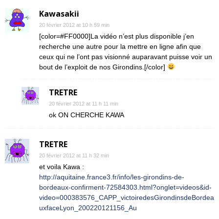
Kawasakii
20 février 2012 at 10 h 59 min
[color=#FF0000]La vidéo n’est plus disponible j’en
recherche une autre pour la mettre en ligne afin que
ceux qui ne l’ont pas visionné auparavant puisse voir un
bout de l’exploit de nos Girondins.[/color]
TRETRE
20 février 2012 at 11 h 11 min
ok ON CHERCHE KAWA
TRETRE
20 février 2012 at 11 h 32 min
et voila Kawa :
http://aquitaine.france3.fr/info/les-girondins-de-
bordeaux-confirment-72584303.html?onglet=videos&id-
video=000383576_CAPP_victoiredesGirondinsdeBordea
uxfaceLyon_200220121156_Au