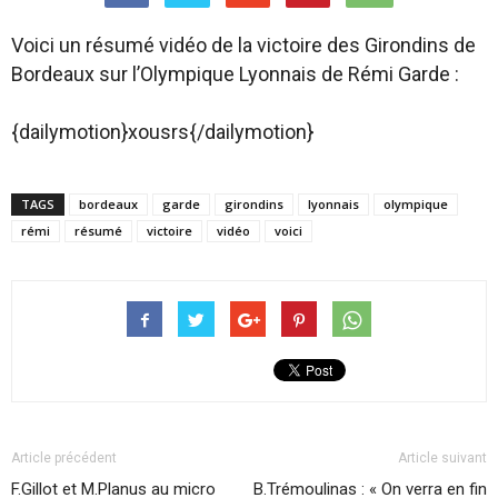
Voici un résumé vidéo de la victoire des Girondins de
Bordeaux sur l’Olympique Lyonnais de Rémi Garde :
{dailymotion}xousrs{/dailymotion}
TAGS
bordeaux
garde
girondins
lyonnais
olympique
rémi
résumé
victoire
vidéo
voici
Article précédent
Article suivant
F.Gillot et M.Planus au micro
B.Trémoulinas : « On verra en fin