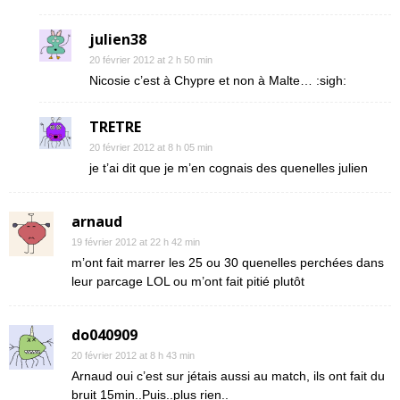
julien38
20 février 2012 at 2 h 50 min
Nicosie c’est à Chypre et non à Malte… :sigh:
TRETRE
20 février 2012 at 8 h 05 min
je t’ai dit que je m’en cognais des quenelles julien
arnaud
19 février 2012 at 22 h 42 min
m’ont fait marrer les 25 ou 30 quenelles perchées dans
leur parcage LOL ou m’ont fait pitié plutôt
do040909
20 février 2012 at 8 h 43 min
Arnaud oui c’est sur jétais aussi au match, ils ont fait du
bruit 15min..Puis..plus rien..