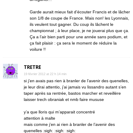
Garde aurait mieux fait d’écouter Francis et de lâcher
son 1/8 de coupe de France. Mais non! les Lyonnais,
ils veulent tout gagner. Du coup ils lâchent le
championnat ; à leur place, je ne jouerai plus que ça.
Ça a l’air bien parti pour une année sans podium, et
ça fait plaisir : ça sera le moment de réduire la
voilure !!
TRETRE
19 février 2012 at 22 h 14 min
si j’en avais pas rien à branler de l’avenir des quenelles,
je leur dirai attentio, j’ai jamais vu lissandro autant s’en
taper après sa rentrée, bastos marcher et reveillère
laisser trech obraniak et nmb faire mususe
y’a que lloris qui m’apparait concentré
attention à malte
mais comme j’en ai rien à branler de l’avenir des
quenelles :sigh: :sigh: :sigh: