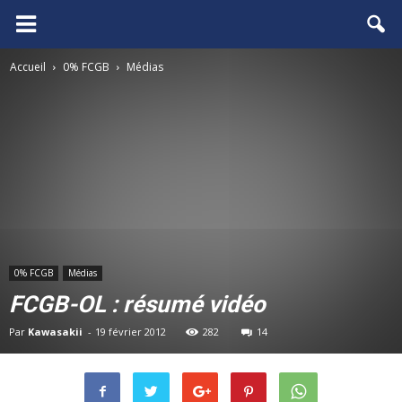
FCGB.net
Accueil
0% FCGB
Médias
0% FCGB
Médias
FCGB-OL : résumé vidéo
Par
Kawasakii
-
19 février 2012
282
14