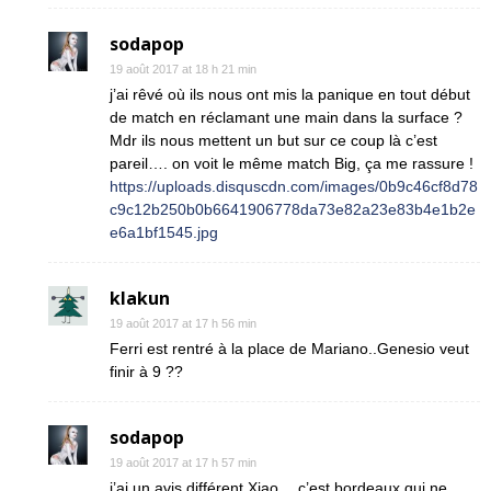
sodapop
19 août 2017 at 18 h 21 min
j’ai rêvé où ils nous ont mis la panique en tout début
de match en réclamant une main dans la surface ?
Mdr ils nous mettent un but sur ce coup là c’est
pareil…. on voit le même match Big, ça me rassure !
https://uploads.disquscdn.com/images/0b9c46cf8d78
c9c12b250b0b6641906778da73e82a23e83b4e1b2e
e6a1bf1545.jpg
klakun
19 août 2017 at 17 h 56 min
Ferri est rentré à la place de Mariano..Genesio veut
finir à 9 ??
sodapop
19 août 2017 at 17 h 57 min
j’ai un avis différent Xiao… c’est bordeaux qui ne