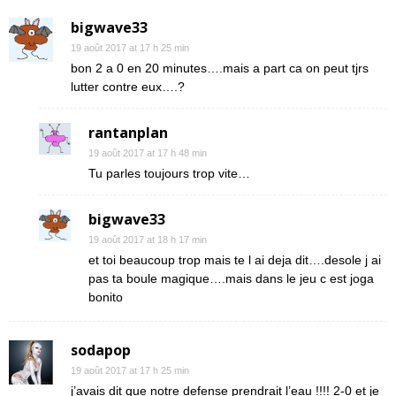
bigwave33
19 août 2017 at 17 h 25 min
bon 2 a 0 en 20 minutes….mais a part ca on peut tjrs
lutter contre eux….?
rantanplan
19 août 2017 at 17 h 48 min
Tu parles toujours trop vite…
bigwave33
19 août 2017 at 18 h 17 min
et toi beaucoup trop mais te l ai deja dit….desole j ai
pas ta boule magique….mais dans le jeu c est joga
bonito
sodapop
19 août 2017 at 17 h 25 min
j’avais dit que notre defense prendrait l’eau !!!! 2-0 et je