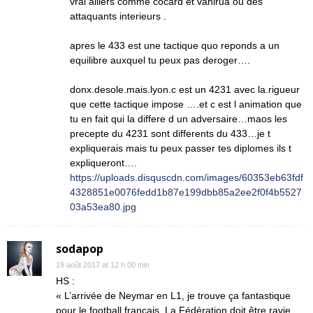
vrai ailiers comme cocard et vahirua ou des
attaquants interieurs .
apres le 433 est une tactique quo reponds a un
equilibre auxquel tu peux pas deroger….
donx.desole.mais.lyon.c est un 4231 avec la.rigueur
que cette tactique impose ….et c est l animation que
tu en fait qui la differe d un adversaire…maos les
precepte du 4231 sont differents du 433…je t
expliquerais mais tu peux passer tes diplomes ils t
expliqueront….
https://uploads.disquscdn.com/images/60353eb63fdf
4328851e0076fedd1b87e199dbb85a2ee2f0f4b5527
03a53ea80.jpg
sodapop
19 août 2017 at 12 h 00 min
HS :
« L’arrivée de Neymar en L1, je trouve ça fantastique
pour le football français. La Fédération doit être ravie