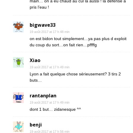
main… on a eu chaud au cul là aussi ! la défense a
pris l’eau !
bigwave33
19 août 2017 at 17 h 48 min
on est bidon tout simplement…ya pas plus d exploit
du coup du sort…on fait rien…pffffg
Xiao
19 août 2017 at 17 h 49 min
Lyon a fait quelque chose sérieusement? 3 tirs 2
buts…
rantanplan
19 août 2017 at 17 h 49 min
dont 1 but… zidanesque ^^
benji
19 août 2017 at 17 h 56 min