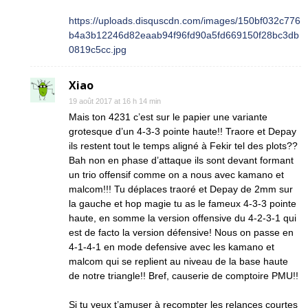
https://uploads.disquscdn.com/images/150bf032c776
b4a3b12246d82eaab94f96fd90a5fd669150f28bc3db
0819c5cc.jpg
Xiao
19 août 2017 at 16 h 14 min
Mais ton 4231 c’est sur le papier une variante
grotesque d’un 4-3-3 pointe haute!! Traore et Depay
ils restent tout le temps aligné à Fekir tel des plots??
Bah non en phase d’attaque ils sont devant formant
un trio offensif comme on a nous avec kamano et
malcom!!! Tu déplaces traoré et Depay de 2mm sur
la gauche et hop magie tu as le fameux 4-3-3 pointe
haute, en somme la version offensive du 4-2-3-1 qui
est de facto la version défensive! Nous on passe en
4-1-4-1 en mode defensive avec les kamano et
malcom qui se replient au niveau de la base haute
de notre triangle!! Bref, causerie de comptoire PMU!!
Si tu veux t’amuser à recompter les relances courtes