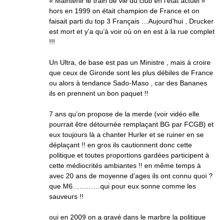
« Maintenir le train de vie du club en l’état actuel »
hors en 1999 on était champion de France et on
faisait parti du top 3 Français …Aujourd’hui , Drucker
est mort et y’a qu’à voir où on en est à la rue complet
!!!
Un Ultra, de base est pas un Ministre , mais à croire
que ceux de Gironde sont les plus débiles de France
ou alors à tendance Sado-Maso , car des Bananes
ils en prennent un bon paquet !!
7 ans qu’on propose de la merde (voir vidéo elle
pourrait être détournée remplaçant BG par FCGB) et
eux toujours là a chanter Hurler et se ruiner en se
déplaçant !! en gros ils cautionnent donc cette
politique et toutes proportions gardées participent à
cette médiocrités ambiantes !! en même temps à
avec 20 ans de moyenne d’ages ils ont connu quoi ?
que M6…………qui pour eux sonne comme les
sauveurs !!
oui en 2009 on a gravé dans le marbre la politique