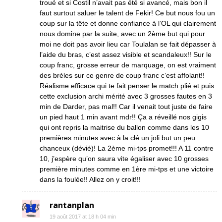
troué et si Costil n’avait pas été si avancé, mais bon il
faut surtout saluer le talent de Fekir! Ce but nous fou un
coup sur la tête et donne confiance à l’OL qui clairement
nous domine par la suite, avec un 2ème but qui pour
moi ne doit pas avoir lieu car Toulalan se fait dépasser à
l’aide du bras, c’est assez visible et scandaleux!! Sur le
coup franc, grosse erreur de marquage, on est vraiment
des brèles sur ce genre de coup franc c’est affolant!!
Réalisme efficace qui te fait penser le match plié et puis
cette exclusion archi mérité avec 3 grosses fautes en 3
min de Darder, pas mal!! Car il venait tout juste de faire
un pied haut 1 min avant mdr!! Ça a réveillé nos gigis
qui ont repris la maitrise du ballon comme dans les 10
premières minutes avec à la clé un joli but un peu
chanceux (dévié)! La 2ème mi-tps promet!!! A 11 contre
10, j’espère qu’on saura vite égaliser avec 10 grosses
première minutes comme en 1ère mi-tps et une victoire
dans la foulée!! Allez on y croit!!!
rantanplan
19 août 2017 at 18 h 04 min