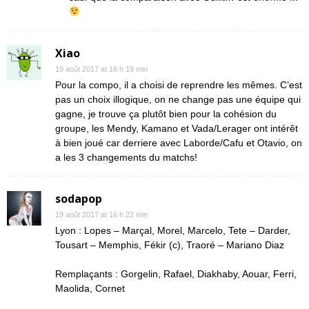
Xiao
19 août 2017 at 16 h 19 min
Pour la compo, il a choisi de reprendre les mêmes. C’est
pas un choix illogique, on ne change pas une équipe qui
gagne, je trouve ça plutôt bien pour la cohésion du
groupe, les Mendy, Kamano et Vada/Lerager ont intérêt
à bien joué car derriere avec Laborde/Cafu et Otavio, on
a les 3 changements du matchs!
sodapop
19 août 2017 at 16 h 22 min
Lyon : Lopes – Marçal, Morel, Marcelo, Tete – Darder,
Tousart – Memphis, Fékir (c), Traoré – Mariano Diaz
Remplaçants : Gorgelin, Rafael, Diakhaby, Aouar, Ferri,
Maolida, Cornet