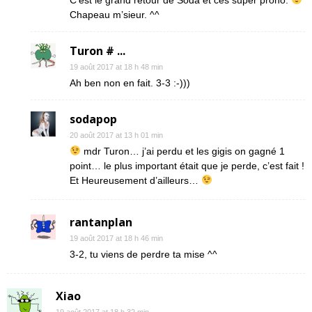
C’est le grand retour de Soda et ces super prono.
Chapeau m’sieur. ^^
Turon # ...
19 août 2017 at 18 h 48 min
Ah ben non en fait. 3-3 :-)))
sodapop
20 août 2017 at 13 h 01 min
mdr Turon… j’ai perdu et les gigis on gagné 1
point… le plus important était que je perde, c’est fait !
Et Heureusement d’ailleurs…
rantanplan
19 août 2017 at 18 h 46 min
3-2, tu viens de perdre ta mise ^^
Xiao