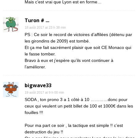
Mais c’est vrai que Lyon est en forme…
Turon # ...
18 août 2017 at 23 h 38 min
PS : Ce soir le record de victoires d’affilées (détenu par
les girondins de 2009) est tombé.
Et ça me fait sacrément plaisir que soit CE Monaco qui
le fasse tomber.
Bravo à eux et j’espère qu’ils vont continuer à
l’améliorer.
bigwave33
19 août 2017 at 9 h 00 min
SODA , ton prono 3 a 1 côté à 10 …………donc pour
ceux qui veulent un petit billet de 100 et 1000€ dans les
fouilles !!!
Pour ma part ce soir , la tactique est simple !! c’est
destruction du jeu !!