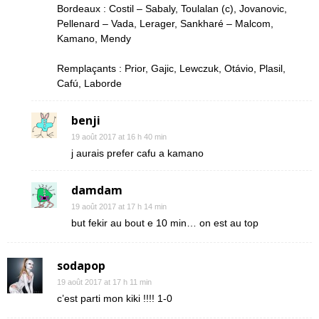
Bordeaux : Costil – Sabaly, Toulalan (c), Jovanovic,
Pellenard – Vada, Lerager, Sankharé – Malcom,
Kamano, Mendy
Remplaçants : Prior, Gajic, Lewczuk, Otávio, Plasil,
Cafú, Laborde
benji
19 août 2017 at 16 h 40 min
j aurais prefer cafu a kamano
damdam
19 août 2017 at 17 h 14 min
but fekir au bout e 10 min… on est au top
sodapop
19 août 2017 at 17 h 11 min
c’est parti mon kiki !!!! 1-0