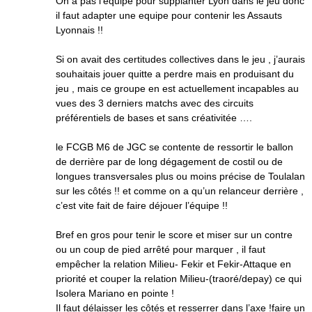
On a pas l’équipe pour supplanter Lyon dans le jeu donc
il faut adapter une equipe pour contenir les Assauts
Lyonnais !!
Si on avait des certitudes collectives dans le jeu , j’aurais
souhaitais jouer quitte a perdre mais en produisant du
jeu , mais ce groupe en est actuellement incapables au
vues des 3 derniers matchs avec des circuits
préférentiels de bases et sans créativitée ….
le FCGB M6 de JGC se contente de ressortir le ballon
de derrière par de long dégagement de costil ou de
longues transversales plus ou moins précise de Toulalan
sur les côtés !! et comme on a qu’un relanceur derrière ,
c’est vite fait de faire déjouer l’équipe !!
Bref en gros pour tenir le score et miser sur un contre
ou un coup de pied arrêté pour marquer , il faut
empêcher la relation Milieu- Fekir et Fekir-Attaque en
priorité et couper la relation Milieu-(traoré/depay) ce qui
Isolera Mariano en pointe !
Il faut délaisser les côtés et resserrer dans l’axe !faire un