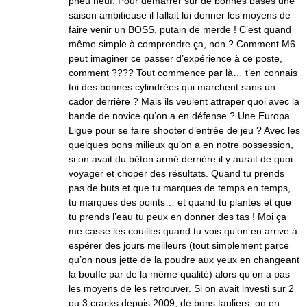
pneu neuf. Pour démarrer sur de bonnes bases une
saison ambitieuse il fallait lui donner les moyens de
faire venir un BOSS, putain de merde ! C’est quand
même simple à comprendre ça, non ? Comment M6
peut imaginer ce passer d’expérience à ce poste,
comment ???? Tout commence par là… t’en connais
toi des bonnes cylindrées qui marchent sans un
cador derrière ? Mais ils veulent attraper quoi avec la
bande de novice qu’on a en défense ? Une Europa
Ligue pour se faire shooter d’entrée de jeu ? Avec les
quelques bons milieux qu’on a en notre possession,
si on avait du béton armé derrière il y aurait de quoi
voyager et choper des résultats. Quand tu prends
pas de buts et que tu marques de temps en temps,
tu marques des points… et quand tu plantes et que
tu prends l’eau tu peux en donner des tas ! Moi ça
me casse les couilles quand tu vois qu’on en arrive à
espérer des jours meilleurs (tout simplement parce
qu’on nous jette de la poudre aux yeux en changeant
la bouffe par de la même qualité) alors qu’on a pas
les moyens de les retrouver. Si on avait investi sur 2
ou 3 cracks depuis 2009, de bons tauliers, on en