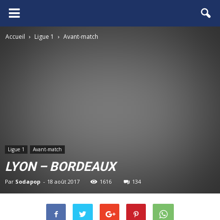
FCGB.net
Accueil
Ligue 1
Avant-match
Ligue 1
Avant-match
LYON – BORDEAUX
Par
Sodapop
-
18 août 2017
1616
134