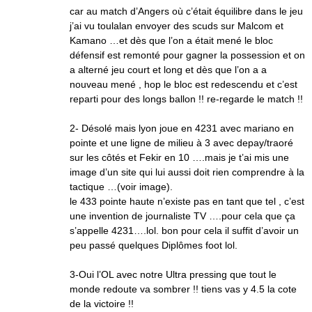
car au match d’Angers où c’était équilibre dans le jeu
j’ai vu toulalan envoyer des scuds sur Malcom et
Kamano …et dès que l’on a était mené le bloc
défensif est remonté pour gagner la possession et on
a alterné jeu court et long et dès que l’on a a
nouveau mené , hop le bloc est redescendu et c’est
reparti pour des longs ballon !! re-regarde le match !!
2- Désolé mais lyon joue en 4231 avec mariano en
pointe et une ligne de milieu à 3 avec depay/traoré
sur les côtés et Fekir en 10 ….mais je t’ai mis une
image d’un site qui lui aussi doit rien comprendre à la
tactique …(voir image).
le 433 pointe haute n’existe pas en tant que tel , c’est
une invention de journaliste TV ….pour cela que ça
s’appelle 4231….lol. bon pour cela il suffit d’avoir un
peu passé quelques Diplômes foot lol.
3-Oui l’OL avec notre Ultra pressing que tout le
monde redoute va sombrer !! tiens vas y 4.5 la cote
de la victoire !!