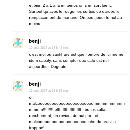
et bien 2 a 1 a la mi temps on s en sort bien…
Surtout qu avec le rouge, les sorties de darder, le
remplacement de mariano. On peut jouer le nul au
moins.
benji
19 août 2017 at 18 h 42 min
c est moi ou sankhare est que l ombre de lui meme,
idem sabaly, sans compter que cafu est nul
aujourdhui. Degoute.
benji
19 août 2017 at 18 h 55 min
oh
malcoooooooooooooooooooooooommmmmmmmm
mmmm!!!!!!!!! pfffffffffffffffffffff , bon resultat
ranchement, on revient de nul part, et
malcoooooooooooooooooooominho do brasil a
frapppe!