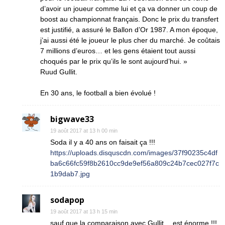
d’avoir un joueur comme lui et ça va donner un coup de
boost au championnat français. Donc le prix du transfert
est justifié, a assuré le Ballon d’Or 1987. A mon époque,
j’ai aussi été le joueur le plus cher du marché. Je coûtais
7 millions d’euros… et les gens étaient tout aussi
choqués par le prix qu’ils le sont aujourd’hui. »
Ruud Gullit.
En 30 ans, le football a bien évolué !
bigwave33
19 août 2017 at 13 h 00 min
Soda il y a 40 ans on faisait ça !!!
https://uploads.disquscdn.com/images/37f90235c4df
ba6c66fc59f8b2610cc9de9ef56a809c24b7cec027f7c
1b9dab7.jpg
sodapop
19 août 2017 at 13 h 15 min
sauf que la comparaison avec Gullit… est énorme !!!