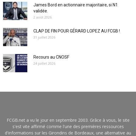
James Bord en actionnaire majoritaire, si N1
validée.
2 août 2026
CLAP DE FIN POUR GÉRARD LOPEZ AU FCGB !
31 juillet 2026
Recours au CNOSF
24 juillet 2026
FCGB.net a vu le jour en septembre 2003. Grâce à vous, le site
s'est vite affirmé comme l'une des premières ressources
d'informations sur les Girondins de Bordeaux, une alternative au