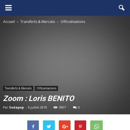
FCGB.net
Accueil
Transferts & Mercato
Officialisations
Transferts & Mercato
Officialisations
Zoom : Loris BENITO
Par
Sodapop
-
6 juillet 2019
3907
0