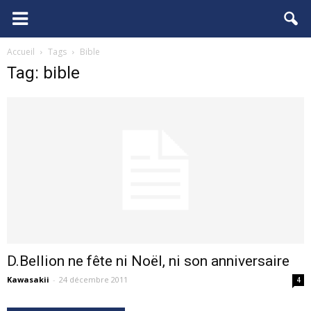
FCGB.net
Accueil
Tags
Bible
Tag: bible
D.Bellion ne fête ni Noël, ni son anniversaire
Kawasakii
-
24 décembre 2011
4