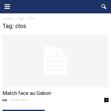
FCGB.net
Accueil
Tags
Clos
Tag: clos
Match face au Gabon
Jay
-
17 mars 2011
0