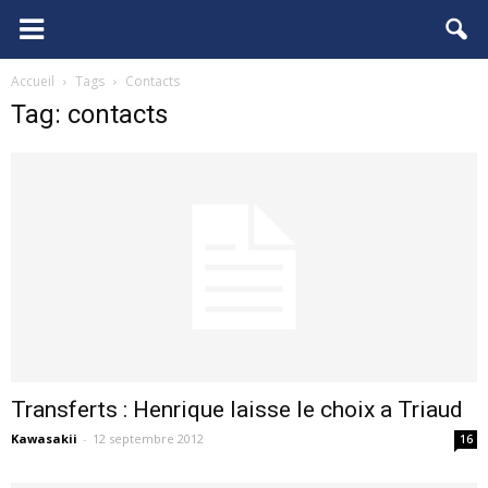
FCGB.net
Accueil
Tags
Contacts
Tag: contacts
Transferts : Henrique laisse le choix a Triaud
Kawasakii
-
12 septembre 2012
16