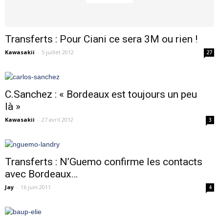
Transferts : Pour Ciani ce sera 3M ou rien !
Kawasakii
-
5 juillet 2012
27
C.Sanchez : « Bordeaux est toujours un peu
là »
Kawasakii
-
27 avril 2012
3
Transferts : N’Guemo confirme les contacts
avec Bordeaux…
Jay
-
16 juin 2011
4