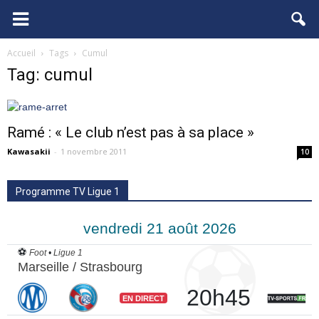
FCGB.net
Accueil
Tags
Cumul
Tag: cumul
Ramé : « Le club n’est pas à sa place »
Kawasakii
-
1 novembre 2011
10
Programme TV Ligue 1