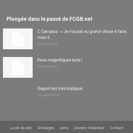
Plongée dans le passé de FCGB.net
C.Carrasso : « Je n’ai pas eu grand-chose à faire,
mais il...
10 mars 2012
Deux magnifiques buts !
10 mars 2012
Sagnol est très impliqué
22 juillet 2014
La vie du site
Sondages
Liens
Devenir rédacteur
Contact